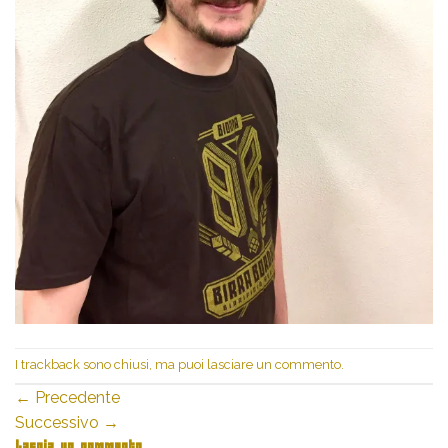
I trackback sono chiusi, ma puoi
lasciare un commento
.
←
Precedente
Successivo
→
Lascia un commento