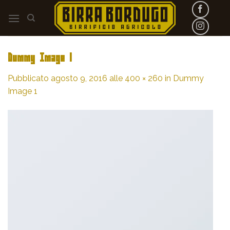
Skip
to
content
Dummy Image 1
Pubblicato
agosto 9, 2016
alle
400 × 260
in
Dummy
Image 1