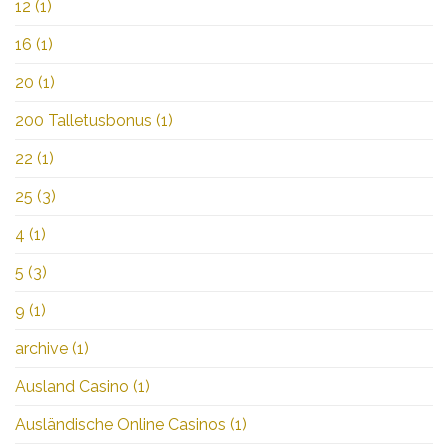
12
(1)
16
(1)
20
(1)
200 Talletusbonus
(1)
22
(1)
25
(3)
4
(1)
5
(3)
9
(1)
archive
(1)
Ausland Casino
(1)
Ausländische Online Casinos
(1)