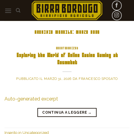
Skip
to
content
ARCHIVIO MENSILE:
MARZO 2026
UNCATEGORIZED
Exploring the World of Online Casino Gaming at
Cosmobet
PUBBLICATO IL
MARZO 31, 2026
DA
FRANCESCO SPOSATO
Auto-generated excerpt
CONTINUA A LEGGERE
→
Inserito in
Uncategorized