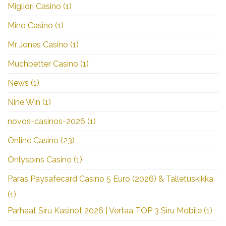
Migliori Casino
(1)
Mino Casino
(1)
Mr Jones Casino
(1)
Muchbetter Casino
(1)
News
(1)
Nine Win
(1)
novos-casinos-2026
(1)
Online Casino
(23)
Onlyspins Casino
(1)
Paras Paysafecard Casino 5 Euro (2026) & Talletuskikka
(1)
Parhaat Siru Kasinot 2026 | Vertaa TOP 3 Siru Mobile
(1)