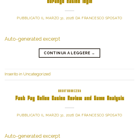
durango casino login
PUBBLICATO IL
MARZO 31, 2026
DA
FRANCESCO SPOSATO
Auto-generated excerpt
CONTINUA A LEGGERE
→
Inserito in
Uncategorized
UNCATEGORIZED
Fast Pay Online Casino Review and Game Analysis
PUBBLICATO IL
MARZO 31, 2026
DA
FRANCESCO SPOSATO
Auto-generated excerpt