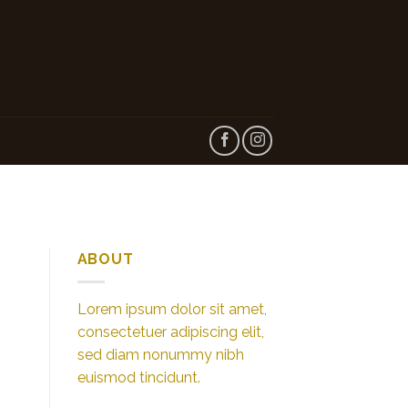
ABOUT
Lorem ipsum dolor sit amet,
consectetuer adipiscing elit,
sed diam nonummy nibh
euismod tincidunt.