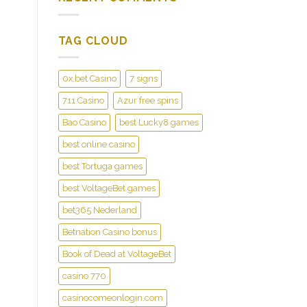
TAG CLOUD
0x.bet Casino
7 signs
711 Casino
Azur free spins
Bao Casino
best Lucky8 games
best online casino
best Tortuga games
best VoltageBet games
bet365 Nederland
Betnation Casino bonus
Book of Dead at VoltageBet
casino 770
casinocomeonlogin.com