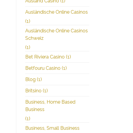
Ausland Casino
(1)
Ausländische Online Casinos
(1)
Ausländische Online Casinos
Schweiz
(1)
Bet Riviera Casino
(1)
Betfouru Casino
(1)
Blog
(1)
Britsino
(1)
Business, Home Based
Business
(1)
Business, Small Business