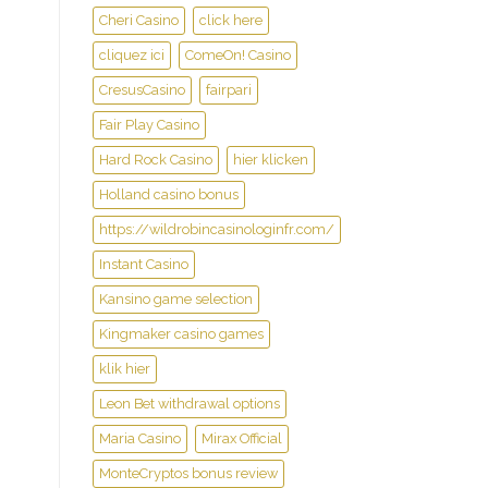
Cheri Casino
click here
cliquez ici
ComeOn! Casino
CresusCasino
fairpari
Fair Play Casino
Hard Rock Casino
hier klicken
Holland casino bonus
https://wildrobincasinologinfr.com/
Instant Casino
Kansino game selection
Kingmaker casino games
klik hier
Leon Bet withdrawal options
Maria Casino
Mirax Official
MonteCryptos bonus review