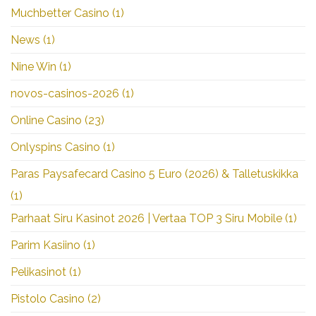
Muchbetter Casino
(1)
News
(1)
Nine Win
(1)
novos-casinos-2026
(1)
Online Casino
(23)
Onlyspins Casino
(1)
Paras Paysafecard Casino 5 Euro (2026) & Talletuskikka
(1)
Parhaat Siru Kasinot 2026 | Vertaa TOP 3 Siru Mobile
(1)
Parim Kasiino
(1)
Pelikasinot
(1)
Pistolo Casino
(2)