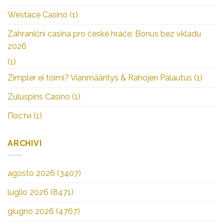
Westace Casino
(1)
Zahraniční casina pro české hráče: Bonus bez vkladu
2026
(1)
Zimpler ei toimi? Vianmääritys & Rahojen Palautus
(1)
Zuluspins Casino
(1)
Пости
(1)
ARCHIVI
agosto 2026
(3407)
luglio 2026
(8471)
giugno 2026
(4767)