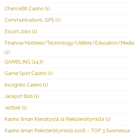
ChanceBit Casino
(1)
Communications, GPS
(1)
Escort Jobs
(1)
Finance/Hobbies/Technology/Utilities/Education/Media
(2)
GAMBLING
(247)
Game Spot Casino
(1)
Incognito Casino
(1)
Jackpot Bob
(1)
Jettbet
(1)
Kasino Ilman Kierrätystä Ja Rekisteröitymistä
(1)
Kasino Ilman Rekisteröitymistä 2026 – TOP 3 Suomessa