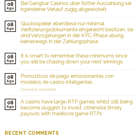
Bei Gangbar Casinos uber flotter Auszahlung sei
08
Ago
irgendeiner Verlauf zugig abgewickelt
Glucksspieler, ebendiese nur minimal
08
Ago
Verifizierungsdokumente eingereicht besitzen, sie
sind Verzogerungen in der KYC-Phase ubung,
keineswegs in der Zahlungsphase
It is smart to remember these minimums since
08
Ago
you will be chasing down your next winnings
Pronosticos de juego emocionantes con
08
Ago
modelos de casino inteligentes
su
Commenti disabilitati
Pronosticos
de
A casino have large-RTP games whilst still being
08
juego
Ago
become sluggish to invest, otherwise timely
emocionantes
payouts with mediocre game RTPs
con
modelos
de
casino
RECENT COMMENTS
inteligentes