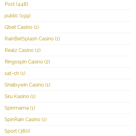
Post
(448)
public
(199)
Qbet Casino
(1)
RainBetSplash Casino
(1)
Realz Casino
(2)
Ringospin Casino
(2)
sat-ch
(1)
Shelbywin Casino
(1)
Siru Kasino
(1)
Spinmama
(1)
SpinRain Casino
(1)
Sport
(380)