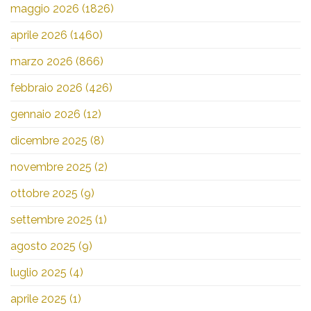
maggio 2026
(1826)
aprile 2026
(1460)
marzo 2026
(866)
febbraio 2026
(426)
gennaio 2026
(12)
dicembre 2025
(8)
novembre 2025
(2)
ottobre 2025
(9)
settembre 2025
(1)
agosto 2025
(9)
luglio 2025
(4)
aprile 2025
(1)