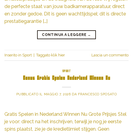
de perfecte staat van jouw badkamerapparatuur, direct
en zonder gedoe. Dit is geen wachttijdspel; dit is directe
prestatiegarantie […]
CONTINUA A LEGGERE
→
Inserito in
Sport
|
Taggato
klik hier
Lascia un commento
SPORT
Bonus Gratis Spelen Nederland Winnen Nu
PUBBLICATO IL
MAGGIO 7, 2026
DA
FRANCESCO SPOSATO
Gratis Spelen in Nederland Winnen Nu Grote Prijsjes Stel
je voor: direct na het inschrijven, terwijl je nog je eerste
spins plaatst, zie je de kredietlimiet stijgen. Geen