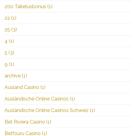
200 Talletusbonus
(1)
22
(1)
25
(3)
4
(1)
5
(3)
9
(1)
archive
(1)
Ausland Casino
(1)
Ausländische Online Casinos
(1)
Ausländische Online Casinos Schweiz
(1)
Bet Riviera Casino
(1)
Betfouru Casino
(1)