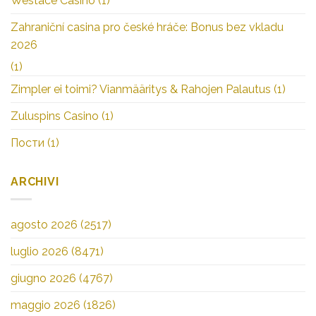
Westace Casino
(1)
Zahraniční casina pro české hráče: Bonus bez vkladu
2026
(1)
Zimpler ei toimi? Vianmääritys & Rahojen Palautus
(1)
Zuluspins Casino
(1)
Пости
(1)
ARCHIVI
agosto 2026
(2517)
luglio 2026
(8471)
giugno 2026
(4767)
maggio 2026
(1826)