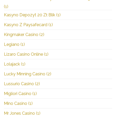
(1)
Kasyno Depozyt 20 Zł Blik
(1)
Kasyno Z Paysafecard
(1)
Kingmaker Casino
(2)
Legiano
(1)
Lizaro Casino Online
(1)
Lolajack
(1)
Lucky Minning Casino
(2)
Lussurio Casino
(2)
Migliori Casino
(1)
Mino Casino
(1)
Mr Jones Casino
(1)