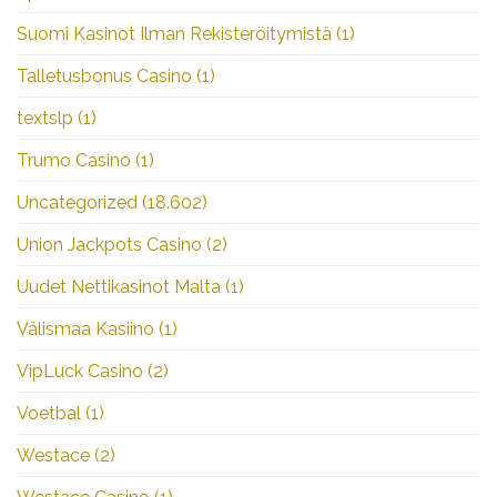
Suomi Kasinot Ilman Rekisteröitymistä
(1)
Talletusbonus Casino
(1)
textslp
(1)
Trumo Casino
(1)
Uncategorized
(18.602)
Union Jackpots Casino
(2)
Uudet Nettikasinot Malta
(1)
Välismaa Kasiino
(1)
VipLuck Casino
(2)
Voetbal
(1)
Westace
(2)