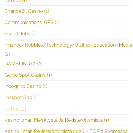
ChanceBit Casino
(1)
Communications, GPS
(1)
Escort Jobs
(1)
Finance/Hobbies/Technology/Utilities/Education/Media
(2)
GAMBLING
(242)
Game Spot Casino
(1)
Incognito Casino
(1)
Jackpot Bob
(1)
Jettbet
(1)
Kasino Ilman Kierrätystä Ja Rekisteröitymistä
(1)
Kasino Ilman Rekisteröitymistä 2026 – TOP 3 Suomessa