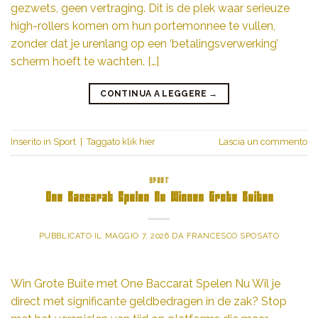
gezwets, geen vertraging. Dit is de plek waar serieuze
high-rollers komen om hun portemonnee te vullen,
zonder dat je urenlang op een ‘betalingsverwerking’
scherm hoeft te wachten. […]
CONTINUA A LEGGERE
→
Inserito in
Sport
|
Taggato
klik hier
Lascia un commento
SPORT
One Baccarat Spelen Nu Winnen Grote Buiten
PUBBLICATO IL
MAGGIO 7, 2026
DA
FRANCESCO SPOSATO
Win Grote Buite met One Baccarat Spelen Nu Wil je
direct met significante geldbedragen in de zak? Stop