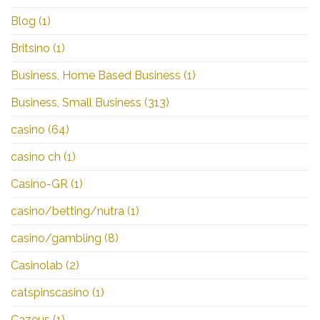
Blog
(1)
Britsino
(1)
Business, Home Based Business
(1)
Business, Small Business
(313)
casino
(64)
casino ch
(1)
Casino-GR
(1)
casino/betting/nutra
(1)
casino/gambling
(8)
Casinolab
(2)
catspinscasino
(1)
Cazeus
(1)