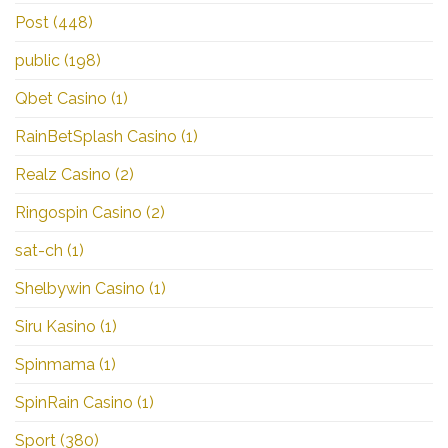
Post
(448)
public
(198)
Qbet Casino
(1)
RainBetSplash Casino
(1)
Realz Casino
(2)
Ringospin Casino
(2)
sat-ch
(1)
Shelbywin Casino
(1)
Siru Kasino
(1)
Spinmama
(1)
SpinRain Casino
(1)
Sport
(380)