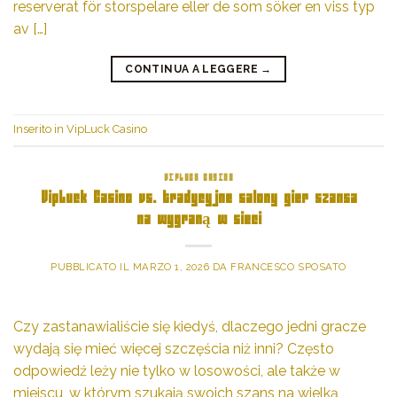
reserverat för storspelare eller de som söker en viss typ
av […]
CONTINUA A LEGGERE
→
Inserito in
VipLuck Casino
VIPLUCK CASINO
VipLuck Casino vs. tradycyjne salony gier szansa
na wygraną w sieci
PUBBLICATO IL
MARZO 1, 2026
DA
FRANCESCO SPOSATO
Czy zastanawialiście się kiedyś, dlaczego jedni gracze
wydają się mieć więcej szczęścia niż inni? Często
odpowiedź leży nie tylko w losowości, ale także w
miejscu, w którym szukają swoich szans na wielką