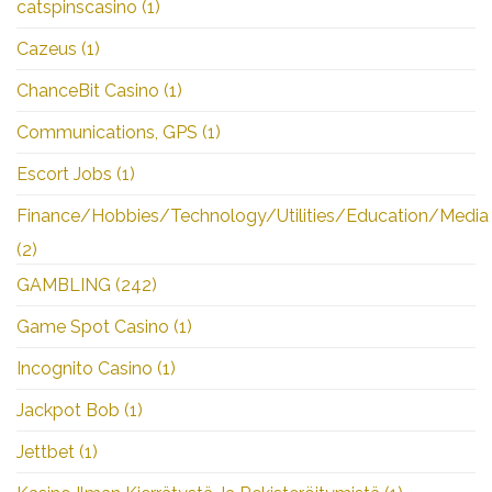
catspinscasino
(1)
Cazeus
(1)
ChanceBit Casino
(1)
Communications, GPS
(1)
Escort Jobs
(1)
Finance/Hobbies/Technology/Utilities/Education/Media
(2)
GAMBLING
(242)
Game Spot Casino
(1)
Incognito Casino
(1)
Jackpot Bob
(1)
Jettbet
(1)