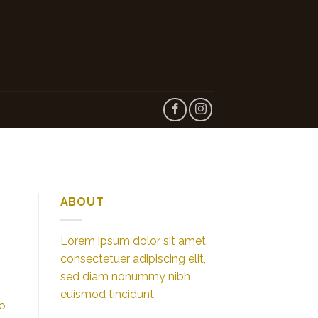
ABOUT
Lorem ipsum dolor sit amet,
consectetuer adipiscing elit,
sed diam nonummy nibh
euismod tincidunt.
no