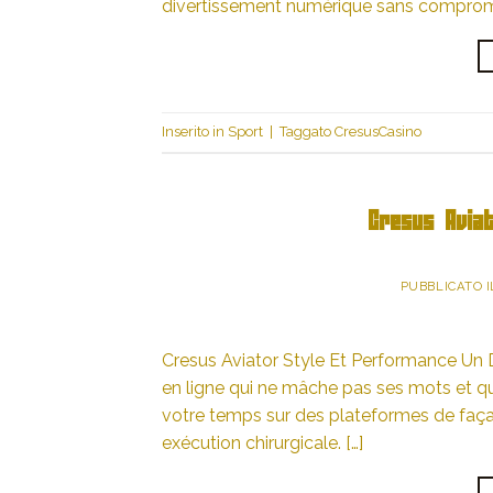
divertissement numérique sans compromis,
Inserito in
Sport
|
Taggato
CresusCasino
Cresus Avia
PUBBLICATO 
Cresus Aviator Style Et Performance Un 
en ligne qui ne mâche pas ses mots et qui
votre temps sur des plateformes de façad
exécution chirurgicale. […]