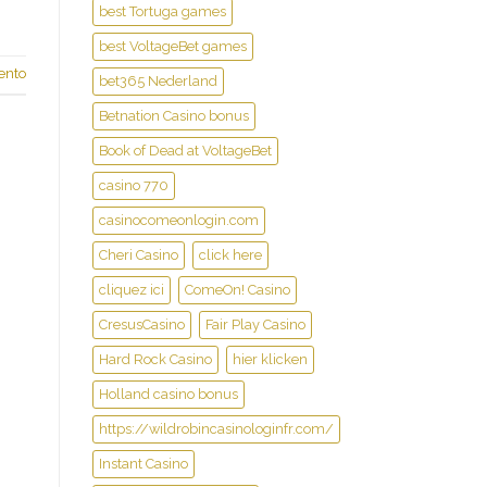
best Tortuga games
best VoltageBet games
ento
bet365 Nederland
Betnation Casino bonus
Book of Dead at VoltageBet
casino 770
casinocomeonlogin.com
Cheri Casino
click here
cliquez ici
ComeOn! Casino
CresusCasino
Fair Play Casino
Hard Rock Casino
hier klicken
Holland casino bonus
https://wildrobincasinologinfr.com/
Instant Casino