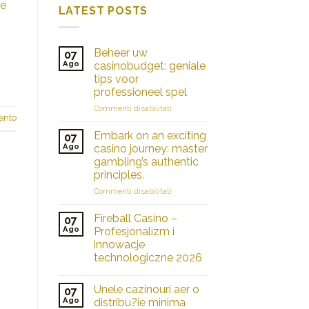
ue
LATEST POSTS
Beheer uw
07
Ago
casinobudget: geniale
tips voor
professioneel spel
su
Commenti disabilitati
ento
Beheer
uw
Embark on an exciting
07
casinobudget:
Ago
casino journey: master
geniale
gambling’s authentic
tips
principles.
voor
professioneel
su
Commenti disabilitati
spel
Embark
on
Fireball Casino –
07
an
Ago
Profesjonalizm i
exciting
innowacje
casino
technologiczne 2026
journey:
master
gambling’s
Unele cazinouri aer o
07
authentic
Ago
distribu?ie minima
principles.