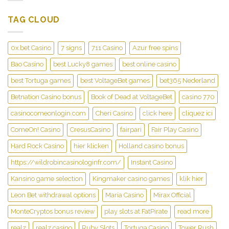
Tower
bonuses,
good
brings
business,
cashout
TAG CLOUD
an
and
amazing
you
conditions,
can
and
game
0x.bet Casino
7 signs
711 Casino
Azur free spins
the
pond
Bao Casino
best Lucky8 games
best online casino
urban
area
best Tortuga games
best VoltageBet games
bet365 Nederland
is
Betnation Casino bonus
Book of Dead at VoltageBet
casino 770
good
for
casinocomeonlogin.com
Cheri Casino
click here
cliquez ici
pictures
ComeOn! Casino
CresusCasino
fairpari
Fair Play Casino
Hard Rock Casino
hier klicken
Holland casino bonus
https://wildrobincasinologinfr.com/
Instant Casino
Kansino game selection
Kingmaker casino games
klik hier
Leon Bet withdrawal options
Maria Casino
Mirax Official
MonteCryptos bonus review
play slots at FatPirate
read more
realz
realz casino
Ruby Slots
Tortuga Casino
Tower Rush