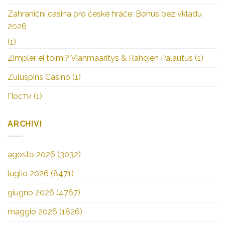
Zahraniční casina pro české hráče: Bonus bez vkladu
2026
(1)
Zimpler ei toimi? Vianmääritys & Rahojen Palautus
(1)
Zuluspins Casino
(1)
Пости
(1)
ARCHIVI
agosto 2026
(3032)
luglio 2026
(8471)
giugno 2026
(4767)
maggio 2026
(1826)