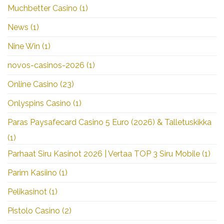
Muchbetter Casino
(1)
News
(1)
Nine Win
(1)
novos-casinos-2026
(1)
Online Casino
(23)
Onlyspins Casino
(1)
Paras Paysafecard Casino 5 Euro (2026) & Talletuskikka
(1)
Parhaat Siru Kasinot 2026 | Vertaa TOP 3 Siru Mobile
(1)
Parim Kasiino
(1)
Pelikasinot
(1)
Pistolo Casino
(2)