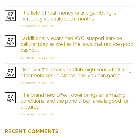
The field of real money online gambling is
07
Ago
incredibly versatile such months
su
Commenti disabilitati
The
field
I additionally examined KYC, support service,
07
of
Ago
cellular play as well as the laws that reduce good
real
cashout
money
su
Commenti disabilitati
online
I
gambling
additionally
is
Discover 7 sections to Club-high Four, all offering
07
examined
incredibly
Ago
other bonuses, business, and you can game
KYC,
versatile
su
Commenti disabilitati
support
such
Discover
service,
months
7
cellular
The brand new Eiffel Tower brings an amazing
07
sections
play
Ago
conditions, and the pond urban area is good for
to
as
pictures
Club-
well
su
Commenti disabilitati
high
as
The
Four,
the
brand
all
laws
new
offering
RECENT COMMENTS
that
Eiffel
other
reduce