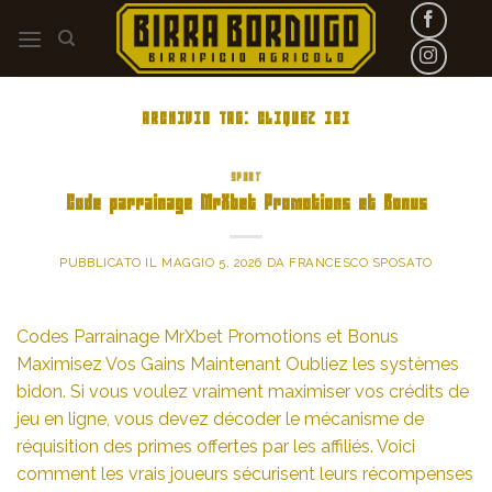
Skip
to
content
ARCHIVIO TAG:
CLIQUEZ ICI
SPORT
Code parrainage MrXbet Promotions et Bonus
PUBBLICATO IL
MAGGIO 5, 2026
DA
FRANCESCO SPOSATO
Codes Parrainage MrXbet Promotions et Bonus
Maximisez Vos Gains Maintenant Oubliez les systèmes
bidon. Si vous voulez vraiment maximiser vos crédits de
jeu en ligne, vous devez décoder le mécanisme de
réquisition des primes offertes par les affiliés. Voici
comment les vrais joueurs sécurisent leurs récompenses