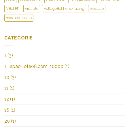
VBet FR
visit site
VoltageBet horse racing
westace
westace casino
CATEGORIE
1
(3)
1_lapapillote08.com_10000
(1)
10
(3)
11
(1)
12
(1)
16
(1)
20
(1)