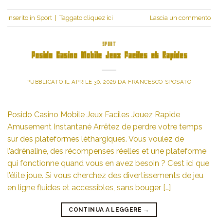
Inserito in
Sport
|
Taggato
cliquez ici
Lascia un commento
SPORT
Posido Casino Mobile Jeux Faciles et Rapides
PUBBLICATO IL
APRILE 30, 2026
DA
FRANCESCO SPOSATO
Posido Casino Mobile Jeux Faciles Jouez Rapide
Amusement Instantané Arrêtez de perdre votre temps
sur des plateformes léthargiques. Vous voulez de
l’adrénaline, des récompenses réelles et une plateforme
qui fonctionne quand vous en avez besoin ? C’est ici que
l’élite joue. Si vous cherchez des divertissements de jeu
en ligne fluides et accessibles, sans bouger […]
CONTINUA A LEGGERE
→