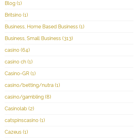
Blog
(1)
Britsino
(1)
Business, Home Based Business
(1)
Business, Small Business
(313)
casino
(64)
casino ch
(1)
Casino-GR
(1)
casino/betting/nutra
(1)
casino/gambling
(8)
Casinolab
(2)
catspinscasino
(1)
Cazeus
(1)