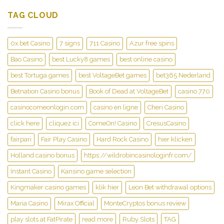
TAG CLOUD
0x.bet Casino
7 signs
711 Casino
Azur free spins
Bao Casino
best Lucky8 games
best online casino
best Tortuga games
best VoltageBet games
bet365 Nederland
Betnation Casino bonus
Book of Dead at VoltageBet
casino 770
casinocomeonlogin.com
casino en ligne
Cheri Casino
click here
cliquez ici
ComeOn! Casino
CresusCasino
fairpari
Fair Play Casino
Hard Rock Casino
hier klicken
Holland casino bonus
https://wildrobincasinologinfr.com/
Instant Casino
Kansino game selection
Kingmaker casino games
klik hier
Leon Bet withdrawal options
Maria Casino
Mirax Official
MonteCryptos bonus review
play slots at FatPirate
read more
Ruby Slots
TAG