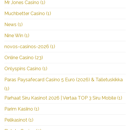
Mr Jones Casino
(1)
Muchbetter Casino
(1)
News
(1)
Nine Win
(1)
novos-casinos-2026
(1)
Online Casino
(23)
Onlyspins Casino
(1)
Paras Paysafecard Casino 5 Euro (2026) & Talletuskikka
(1)
Parhaat Siru Kasinot 2026 | Vertaa TOP 3 Siru Mobile
(1)
Parim Kasiino
(1)
Pelikasinot
(1)