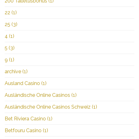
200 Talletusbonus
(1)
22
(1)
25
(3)
4
(1)
5
(3)
9
(1)
archive
(1)
Ausland Casino
(1)
Ausländische Online Casinos
(1)
Ausländische Online Casinos Schweiz
(1)
Bet Riviera Casino
(1)
Betfouru Casino
(1)