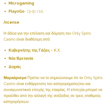
Microgaming
PlaynGo
: (3-5) /10.
Λicense
Η άδεια για την επέλαση και δόμηση του Only Spins
Casino είναι διαθέσιμη από:
Κυβερνήτης της Γάζιες
– Κ.Χ.
Νέα Βρετανία
Δοχιάς
Μαρκάρισμα
Πρέπει να το σημειώσουμε ότι το Only Spins
Casino είναι ενθάρρυνση του κατηγορηματοςίου και
συναγωνιστικού εποχής της εταιρίας. Η επιτυχία μπορεί να
προέλθει από την αλλαγή της ανέξοδος σε τρεις σταθμούς
κατηγορήσεων.