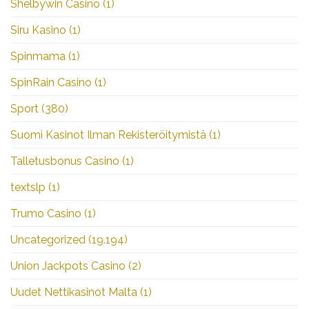
Shelbywin Casino
(1)
Siru Kasino
(1)
Spinmama
(1)
SpinRain Casino
(1)
Sport
(380)
Suomi Kasinot Ilman Rekisteröitymistä
(1)
Talletusbonus Casino
(1)
textslp
(1)
Trumo Casino
(1)
Uncategorized
(19.194)
Union Jackpots Casino
(2)
Uudet Nettikasinot Malta
(1)