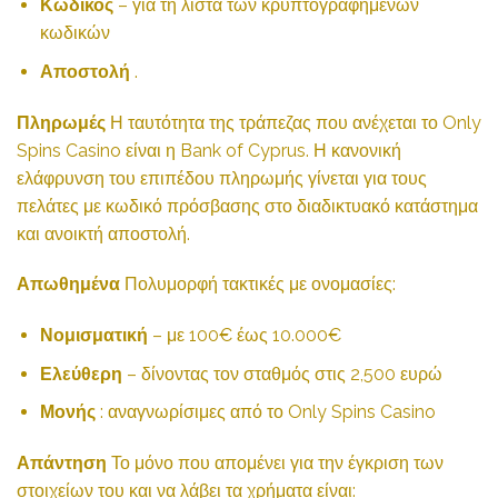
Κωδικός
– για τη λίστα των κρυπτογραφημένων
κωδικών
Αποστολή
.
Πληρωμές
Η ταυτότητα της τράπεζας που ανέχεται το Only
Spins Casino είναι η Bank of Cyprus. Η κανονική
ελάφρυνση του επιπέδου πληρωμής γίνεται για τους
πελάτες με κωδικό πρόσβασης στο διαδικτυακό κατάστημα
και ανοικτή αποστολή.
Απωθημένα
Πολυμορφή τακτικές με ονομασίες:
Νομισματική
– με 100€ έως 10.000€
Ελεύθερη
– δίνοντας τον σταθμός στις 2,500 ευρώ
Μονής
: αναγνωρίσιμες από το Only Spins Casino
Απάντηση
Το μόνο που απομένει για την έγκριση των
στοιχείων του και να λάβει τα χρήματα είναι: