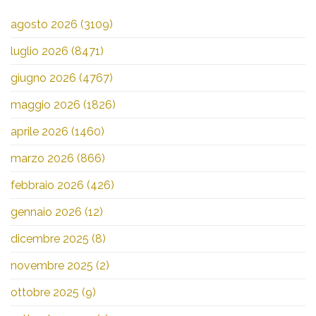
agosto 2026
(3109)
luglio 2026
(8471)
giugno 2026
(4767)
maggio 2026
(1826)
aprile 2026
(1460)
marzo 2026
(866)
febbraio 2026
(426)
gennaio 2026
(12)
dicembre 2025
(8)
novembre 2025
(2)
ottobre 2025
(9)