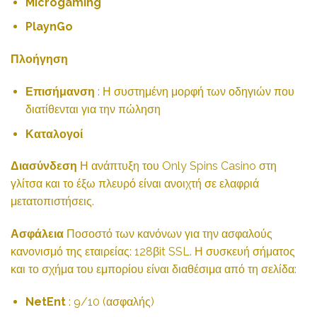
Microgaming
PlaynGo
Πλοήγηση
Επισήμανση
: Η συστημένη μορφή των οδηγιών που
διατίθενται για την πώληση
Καταλογοί
Διασύνδεση
Η ανάπτυξη του Only Spins Casino στη
γλίτσα και το έξω πλευρό είναι ανοιχτή σε ελαφριά
μετατοπιστήσεις.
Ασφάλεια
Ποσοστό των κανόνων για την ασφαλούς
κανονισμό της εταιρείας: 128βit SSL. Η συσκευή σήματος
και το σχήμα του εμπορίου είναι διαθέσιμα από τη σελίδα:
NetEnt
: 9/10 (ασφαλής)