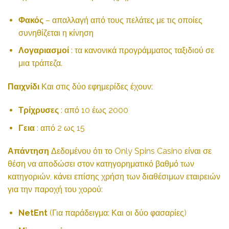
Φακός
– απαλλαγή από τους πελάτες με τις οποίες
συνηθίζεται η κίνηση
Λογαριασμοί
: τα κανονικά προγράμματος ταξιδιού σε
μια τράπεζα.
Παιχνίδι
Και στις δύο εφημερίδες έχουν:
Τρίχρυσες
: από 10 έως 2000
Γεια
: από 2 ως 15
Απάντηση
Δεδομένου ότι το Only Spins Casino είναι σε
θέση να αποδώσει στον κατηγορηματικό βαθμό των
κατηγοριών, κάνει επίσης χρήση των διαθέσιμων εταιρειών
για την παροχή του χορού:
NetEnt
(Για παράδειγμα: Και οι δύο φασαρίες)