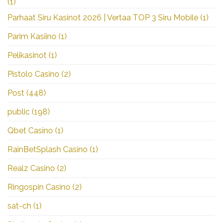
(1)
Parhaat Siru Kasinot 2026 | Vertaa TOP 3 Siru Mobile
(1)
Parim Kasiino
(1)
Pelikasinot
(1)
Pistolo Casino
(2)
Post
(448)
public
(198)
Qbet Casino
(1)
RainBetSplash Casino
(1)
Realz Casino
(2)
Ringospin Casino
(2)
sat-ch
(1)