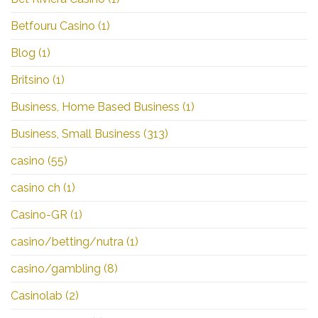
Betfouru Casino
(1)
Blog
(1)
Britsino
(1)
Business, Home Based Business
(1)
Business, Small Business
(313)
casino
(55)
casino ch
(1)
Casino-GR
(1)
casino/betting/nutra
(1)
casino/gambling
(8)
Casinolab
(2)