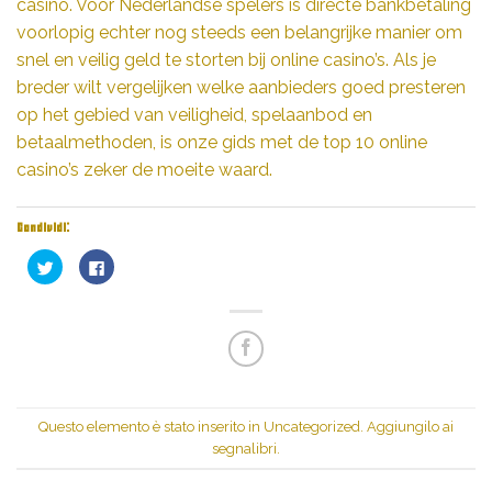
casino. Voor Nederlandse spelers is directe bankbetaling
voorlopig echter nog steeds een belangrijke manier om
snel en veilig geld te storten bij online casino’s. Als je
breder wilt vergelijken welke aanbieders goed presteren
op het gebied van veiligheid, spelaanbod en
betaalmethoden, is onze gids met de top 10 online
casino’s zeker de moeite waard.
Condividi:
Fai
Fai
clic
clic
qui
per
per
condividere
condividere
su
su
Facebook
Twitter
(Si
(Si
apre
apre
in
in
una
una
nuova
nuova
finestra)
finestra)
Questo elemento è stato inserito in
Uncategorized
. Aggiungilo ai
segnalibri
.