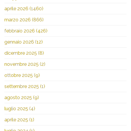
aprile 2026
(1460)
marzo 2026
(866)
febbraio 2026
(426)
gennaio 2026
(12)
dicembre 2025
(8)
novembre 2025
(2)
ottobre 2025
(9)
settembre 2025
(1)
agosto 2025
(9)
luglio 2025
(4)
aprile 2025
(1)
luglio 2024
(1)