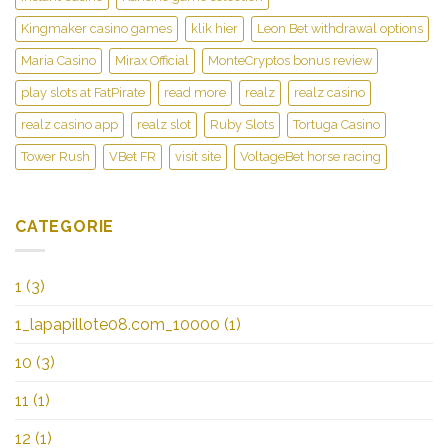
Kingmaker casino games
klik hier
Leon Bet withdrawal options
Maria Casino
Mirax Official
MonteCryptos bonus review
play slots at FatPirate
read more
realz
realz casino
realz casino app
realz slot
Ruby Slots
Tortuga Casino
Tower Rush
VBet FR
visit site
VoltageBet horse racing
CATEGORIE
1
(3)
1_lapapillote08.com_10000
(1)
10
(3)
11
(1)
12
(1)