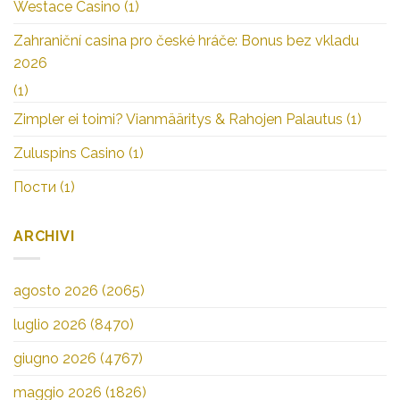
Westace Casino
(1)
Zahraniční casina pro české hráče: Bonus bez vkladu
2026
(1)
Zimpler ei toimi? Vianmääritys & Rahojen Palautus
(1)
Zuluspins Casino
(1)
Пости
(1)
ARCHIVI
agosto 2026
(2065)
luglio 2026
(8470)
giugno 2026
(4767)
maggio 2026
(1826)