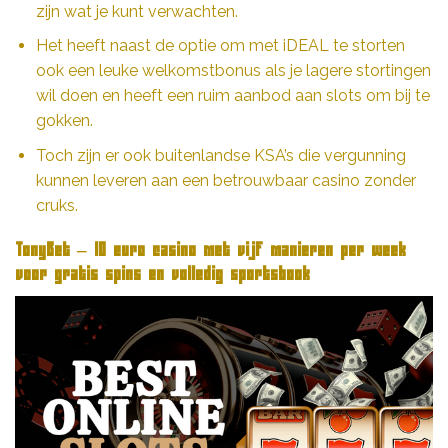
zijn wat je kunt verwachten.
Het heeft naast de optie om met iDEAL te storten
ook een leuke welkomstbonus als je lagere stortingen
wil doen en heeft een ruim aanbod aan slots om bij te
gokken.
Toch zijn er ook buitenlandse KSA’s die vergunning
kunnen leveren aan een betrouwbaar casino zonder
cruks.
TonyBet – 10 euro casino met vijf manieren per week
voor gratis spins en volledig sportsbook