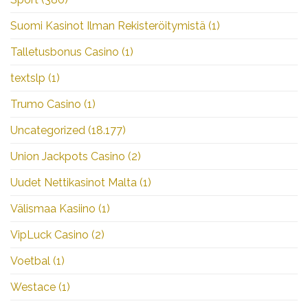
Suomi Kasinot Ilman Rekisteröitymistä
(1)
Talletusbonus Casino
(1)
textslp
(1)
Trumo Casino
(1)
Uncategorized
(18.177)
Union Jackpots Casino
(2)
Uudet Nettikasinot Malta
(1)
Välismaa Kasiino
(1)
VipLuck Casino
(2)
Voetbal
(1)
Westace
(1)