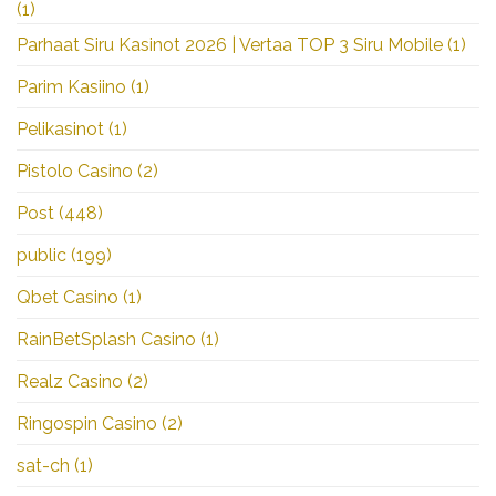
(1)
Parhaat Siru Kasinot 2026 | Vertaa TOP 3 Siru Mobile
(1)
Parim Kasiino
(1)
Pelikasinot
(1)
Pistolo Casino
(2)
Post
(448)
public
(199)
Qbet Casino
(1)
RainBetSplash Casino
(1)
Realz Casino
(2)
Ringospin Casino
(2)
sat-ch
(1)