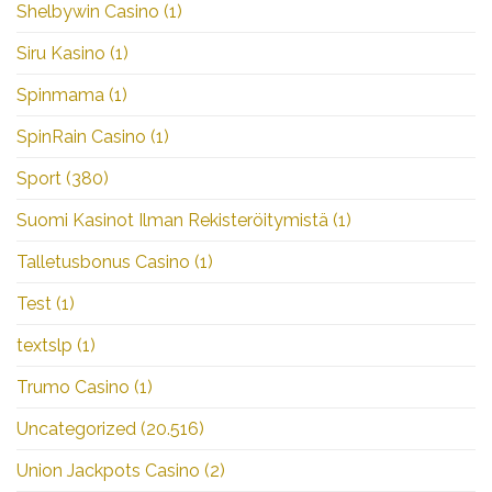
Shelbywin Casino
(1)
Siru Kasino
(1)
Spinmama
(1)
SpinRain Casino
(1)
Sport
(380)
Suomi Kasinot Ilman Rekisteröitymistä
(1)
Talletusbonus Casino
(1)
Test
(1)
textslp
(1)
Trumo Casino
(1)
Uncategorized
(20.516)
Union Jackpots Casino
(2)