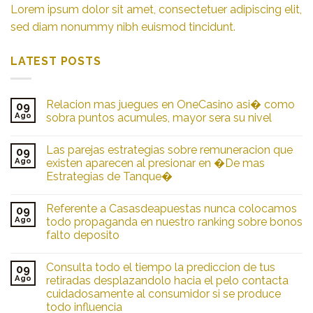
Lorem ipsum dolor sit amet, consectetuer adipiscing elit,
sed diam nonummy nibh euismod tincidunt.
LATEST POSTS
Relacion mas juegues en OneCasino asi� como
09
Ago
sobra puntos acumules, mayor sera su nivel
Las parejas estrategias sobre remuneracion que
09
Ago
existen aparecen al presionar en �De mas
Estrategias de Tanque�
Referente a Casasdeapuestas nunca colocamos
09
Ago
todo propaganda en nuestro ranking sobre bonos
falto deposito
Consulta todo el tiempo la prediccion de tus
09
Ago
retiradas desplazandolo hacia el pelo contacta
cuidadosamente al consumidor si se produce
todo influencia