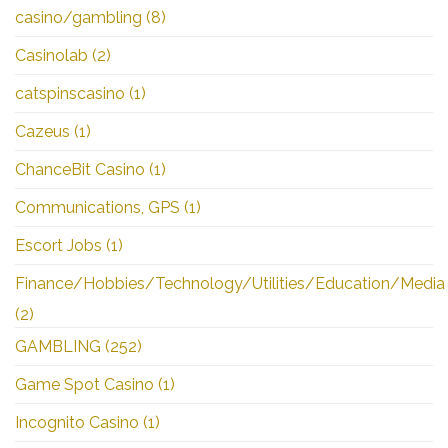
casino/gambling
(8)
Casinolab
(2)
catspinscasino
(1)
Cazeus
(1)
ChanceBit Casino
(1)
Communications, GPS
(1)
Escort Jobs
(1)
Finance/Hobbies/Technology/Utilities/Education/Media
(2)
GAMBLING
(252)
Game Spot Casino
(1)
Incognito Casino
(1)