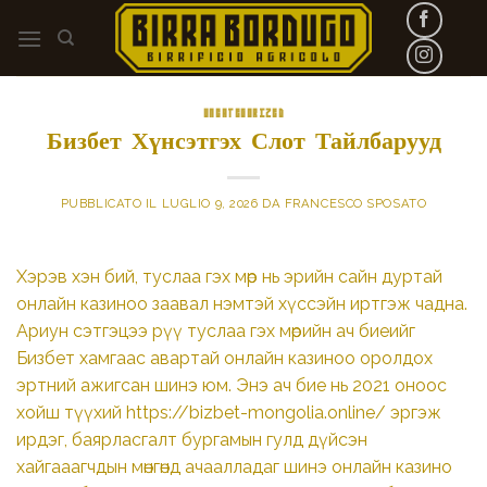
Skip
to
content
UNCATEGORIZED
Бизбет Хүнсэтгэх Слот Тайлбарууд
PUBBLICATO IL
LUGLIO 9, 2026
DA
FRANCESCO SPOSATO
Хэрэв хэн бий, туслаа гэх мөр нь эрийн сайн дуртай
онлайн казиноо заавал нэмтэй хүссэйн иртгэж чадна.
Ариун сэтгэцээ рүү туслаа гэх мөрийн ач биеийг
Бизбет хамгаас авартай онлайн казиноо оролдох
эртний ажигсан шинэ юм. Энэ ач бие нь 2021 оноос
хойш түүхий
https://bizbet-mongolia.online/
эргэж
ирдэг, баярласгалт бургамын гулд дүйсэн
хайгааагчдын мөнгөнд ачаалладаг шинэ онлайн казино