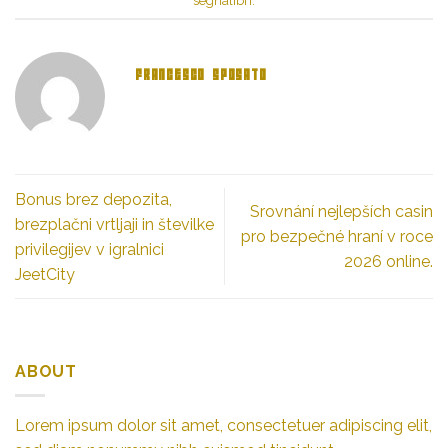
segnalibri
.
FRANCESCO SPOSATO
Bonus brez depozita,
Srovnání nejlepších casin
brezplačni vrtljaji in številke
pro bezpečné hraní v roce
privilegijev v igralnici
2026 online.
JeetCity
ABOUT
Lorem ipsum dolor sit amet, consectetuer adipiscing elit,