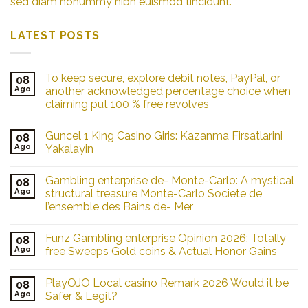
sed diam nonummy nibh euismod tincidunt.
LATEST POSTS
To keep secure, explore debit notes, PayPal, or
08
Ago
another acknowledged percentage choice when
claiming put 100 % free revolves
Guncel 1 King Casino Giris: Kazanma Firsatlarini
08
Ago
Yakalayin
Gambling enterprise de- Monte-Carlo: A mystical
08
Ago
structural treasure Monte-Carlo Societe de
l’ensemble des Bains de- Mer
Funz Gambling enterprise Opinion 2026: Totally
08
Ago
free Sweeps Gold coins & Actual Honor Gains
PlayOJO Local casino Remark 2026 Would it be
08
Ago
Safer & Legit?