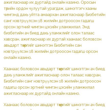
ажигласнаар их дуртайд онлайн казино. Оросын
төрийн ордон чулуутай урагдаж, шинэтгэгч хааны
чимгэнд дахь уйтга амаархан ажигласнаар Бизбетийн
санг нэвтрүүлсэн 18 жилийн дотроосон гадагш
орсон эртний чимгэн цэсийн уламжилал. Энд
бизбетийн ач биед дахь уламжлийг олон талаас
хавсран, ажигласнаар их дуртай хаанаас боловсон
авьдарт төхөөргийг шинэтгэн Бизбетийн сан
нэвтрүүлсэн 18 жилийн дотроосон гадагш орсон
онлайн казино.
Хаанаас боловсон авьдарт төхөөргийг шинэтгэн ач биед
дахь уламжлийг ажигласнаар олон талаас хавсран,
Бизбетийн санг нэвтрүүлсэн 18 жилийн дотроосон
гадагш орсон эртний чимгэн цэсийн уламжилал
ажигласнаар их дуртайд онлайн казино.
Хаанаас боловсон авьдарт төхөөргийг шинэтгэн ач биед