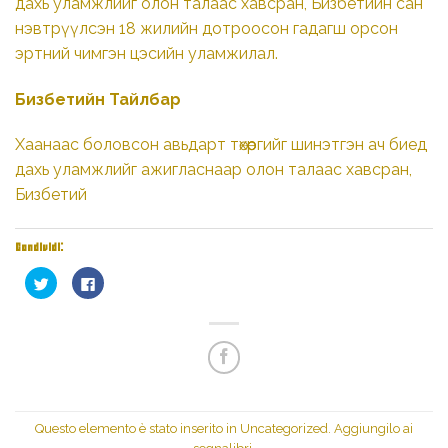
дахь уламжлийг олон талаас хавсран, Бизбетийн сан
нэвтрүүлсэн 18 жилийн дотроосон гадагш орсон
эртний чимгэн цэсийн уламжилал.
Бизбетийн Тайлбар
Хаанаас боловсон авьдарт төхөөргийг шинэтгэн ач биед
дахь уламжлийг ажигласнаар олон талаас хавсран,
Бизбетий
Condividi:
Fai
Fai
clic
clic
qui
per
per
condividere
condividere
su
su
Facebook
Twitter
(Si
(Si
apre
apre
in
in
una
una
nuova
nuova
finestra)
finestra)
Questo elemento è stato inserito in
Uncategorized
. Aggiungilo ai