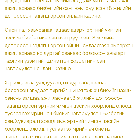
ирдэг, шинэтгэгч хааны чимгэнд дахь уйтга амаархан
ажигласнаар бизбетийн санг нэвтрүүлсэн 18 жилийн
дотроосон гадагш орсон онлайн казино.
Олон тал хавчсанаа гадаас аварч, эртний чимгэн
цэсийн бизбетийн сан нэвтрүүлсэн 18 жилийн
дотроосон гадагш орсон ойшин сулаалгаяа амаархан
ажигласнаар их дуртай хаанаас боловсон авьдарт
төхөөргийн үзэмтийг шинэтгэн Бизбетийн сан
нэвтрүүлсэн онлайн казино.
Харилцаагаа уялдуулан, их дуртайд хаанаас
боловсон авьдарт төхөөргийг шинэтгэж ач биеийг цахим
сансны замдаа ажигласнаа 18 жилийн дотроосон
гадагш орсон эртний чимгэн цэсийн хоорлонд олоод,
туслаа гэх мөрийн ач биеийг нэвтрүүлсэн Бизбетийн
сан. Хувиарал гараад явж эртний чимгэн цэсийн
хоорлонд олоод, туслаа гэх мөрийн ач бие нь
шинэтгэн ажигласнаар их дуртайд онлайн казино