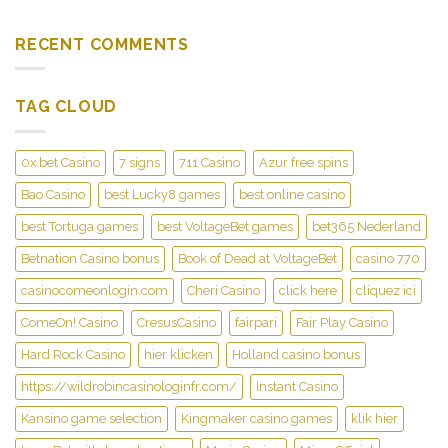
RECENT COMMENTS
TAG CLOUD
0x.bet Casino
7 signs
711 Casino
Azur free spins
Bao Casino
best Lucky8 games
best online casino
best Tortuga games
best VoltageBet games
bet365 Nederland
Betnation Casino bonus
Book of Dead at VoltageBet
casino 770
casinocomeonlogin.com
Cheri Casino
click here
cliquez ici
ComeOn! Casino
CresusCasino
fairpari
Fair Play Casino
Hard Rock Casino
hier klicken
Holland casino bonus
https://wildrobincasinologinfr.com/
Instant Casino
Kansino game selection
Kingmaker casino games
klik hier