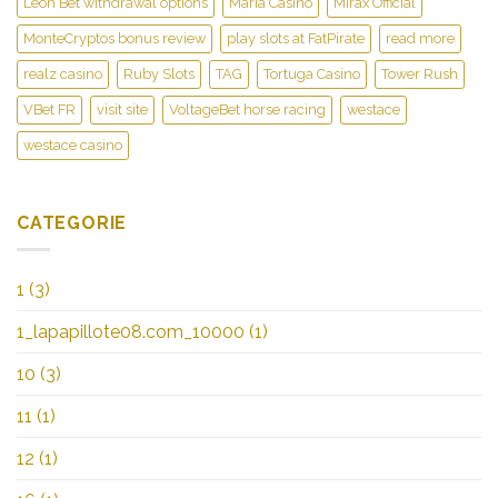
Leon Bet withdrawal options
Maria Casino
Mirax Official
MonteCryptos bonus review
play slots at FatPirate
read more
realz casino
Ruby Slots
TAG
Tortuga Casino
Tower Rush
VBet FR
visit site
VoltageBet horse racing
westace
westace casino
CATEGORIE
1
(3)
1_lapapillote08.com_10000
(1)
10
(3)
11
(1)
12
(1)