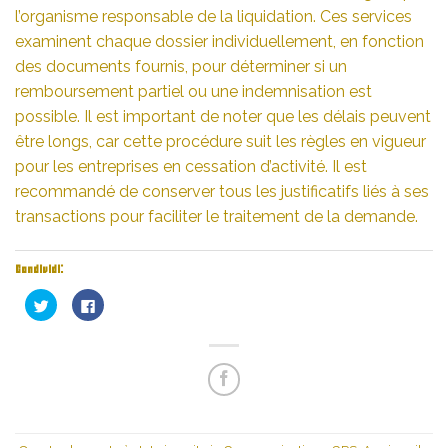
l’organisme responsable de la liquidation. Ces services
examinent chaque dossier individuellement, en fonction
des documents fournis, pour déterminer si un
remboursement partiel ou une indemnisation est
possible. Il est important de noter que les délais peuvent
être longs, car cette procédure suit les règles en vigueur
pour les entreprises en cessation d’activité. Il est
recommandé de conserver tous les justificatifs liés à ses
transactions pour faciliter le traitement de la demande.
Condividi:
Fai
Fai
clic
clic
qui
per
per
condividere
condividere
su
su
Facebook
Twitter
(Si
(Si
apre
apre
in
in
una
una
nuova
nuova
finestra)
finestra)