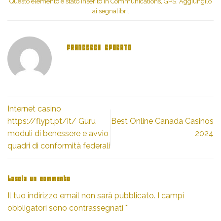
Questo elemento è stato inserito in
Communications, GPS
. Aggiungilo
ai
segnalibri
.
FRANCESCO SPOSATO
Internet casino
https://flypt.pt/it/ Guru
Best Online Canada Casinos
moduli di benessere e avvio
2024
quadri di conformità federali
Lascia un commento
Il tuo indirizzo email non sarà pubblicato.
I campi
obbligatori sono contrassegnati
*