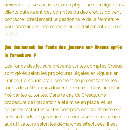
n’exerce plus ses activités, ni en physique ni en ligne. Les
clients qui avaient des comptes ou des crédits doivent
contacter directement le gestionnaire de la fermeture
pour obtenir des informations sur le traitement de leurs
soldes.
Que deviennent les fonds des joueurs sur Cresus après
la fermeture ?
Les fonds des joueurs présents sur les comptes Cresus
sont gérés selon les procédures légales en vigueur en
France. Lorsqu’un établissement de jeu est fermé, les
fonds des utilisateurs doivent être remis dans un délai
fixé par les autorités. Dans le cas de Cresus, une
procédure de liquidation a été mise en place, et les
sommes restantes sur les comptes ont été transférées
vers un fonds de garantie ou remboursées directement
aux utilisateurs selon les démarches effectuées. Il est