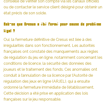
conseillé de vérifier son compte via les canaux officiels
ou de contacter le service client désigné pour obtenir un
état précis de son solde.
Est-ce que Cresus a été fermé pour cause de problème
légal ?
Oui, la fermeture définitive de Cresus est liée à des
irrégularités dans son fonctionnement. Les autorités
françaises ont constaté des manquements aux règles
de régulation du jeu en ligne, notamment concernant les
conditions de licence, la sécurité des données des
joueurs et le traitement des fonds. Ces anomalies ont
conduit à l’annulation de sa licence par l’Autorité de
régulation des jeux en ligne (ARJEL), qui a ensuite
ordonné la fermeture immédiate de l’établissement.
Cette décision a été prise en application des lois
françaises sur le jeu responsable.