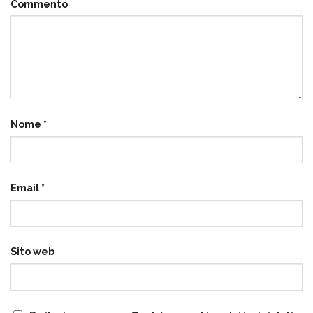
Commento
Nome
*
Email
*
Sito web