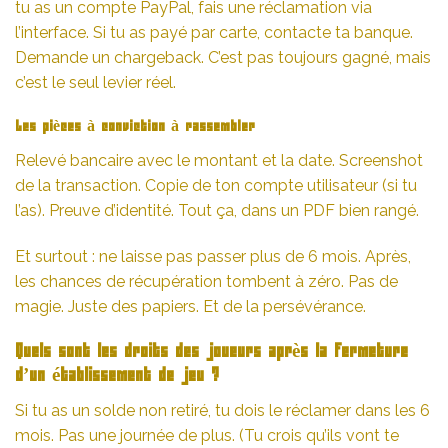
tu as un compte PayPal, fais une réclamation via
l’interface. Si tu as payé par carte, contacte ta banque.
Demande un chargeback. C’est pas toujours gagné, mais
c’est le seul levier réel.
Les pièces à conviction à rassembler
Relevé bancaire avec le montant et la date. Screenshot
de la transaction. Copie de ton compte utilisateur (si tu
l’as). Preuve d’identité. Tout ça, dans un PDF bien rangé.
Et surtout : ne laisse pas passer plus de 6 mois. Après,
les chances de récupération tombent à zéro. Pas de
magie. Juste des papiers. Et de la persévérance.
Quels sont les droits des joueurs après la fermeture
d’un établissement de jeu ?
Si tu as un solde non retiré, tu dois le réclamer dans les 6
mois. Pas une journée de plus. (Tu crois qu’ils vont te