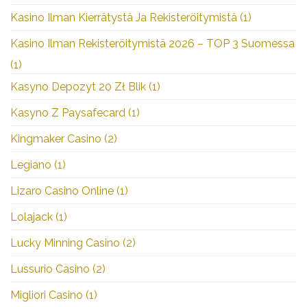
Kasino Ilman Kierrätystä Ja Rekisteröitymistä
(1)
Kasino Ilman Rekisteröitymistä 2026 – TOP 3 Suomessa
(1)
Kasyno Depozyt 20 Zł Blik
(1)
Kasyno Z Paysafecard
(1)
Kingmaker Casino
(2)
Legiano
(1)
Lizaro Casino Online
(1)
Lolajack
(1)
Lucky Minning Casino
(2)
Lussurio Casino
(2)
Migliori Casino
(1)