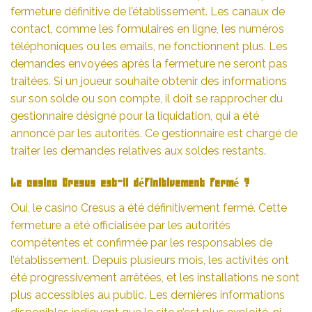
fermeture définitive de l’établissement. Les canaux de
contact, comme les formulaires en ligne, les numéros
téléphoniques ou les emails, ne fonctionnent plus. Les
demandes envoyées après la fermeture ne seront pas
traitées. Si un joueur souhaite obtenir des informations
sur son solde ou son compte, il doit se rapprocher du
gestionnaire désigné pour la liquidation, qui a été
annoncé par les autorités. Ce gestionnaire est chargé de
traiter les demandes relatives aux soldes restants.
Le casino Cresus est-il définitivement fermé ?
Oui, le casino Cresus a été définitivement fermé. Cette
fermeture a été officialisée par les autorités
compétentes et confirmée par les responsables de
l’établissement. Depuis plusieurs mois, les activités ont
été progressivement arrêtées, et les installations ne sont
plus accessibles au public. Les dernières informations