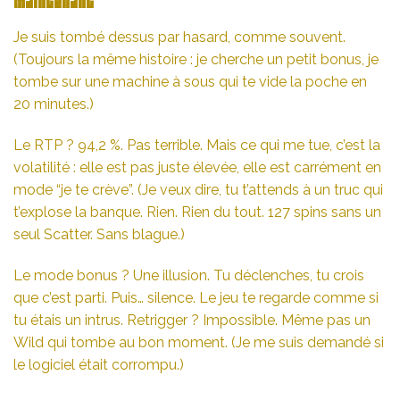
maintenant
Je suis tombé dessus par hasard, comme souvent.
(Toujours la même histoire : je cherche un petit bonus, je
tombe sur une machine à sous qui te vide la poche en
20 minutes.)
Le RTP ? 94,2 %. Pas terrible. Mais ce qui me tue, c’est la
volatilité : elle est pas juste élevée, elle est carrément en
mode “je te crève”. (Je veux dire, tu t’attends à un truc qui
t’explose la banque. Rien. Rien du tout. 127 spins sans un
seul Scatter. Sans blague.)
Le mode bonus ? Une illusion. Tu déclenches, tu crois
que c’est parti. Puis… silence. Le jeu te regarde comme si
tu étais un intrus. Retrigger ? Impossible. Même pas un
Wild qui tombe au bon moment. (Je me suis demandé si
le logiciel était corrompu.)