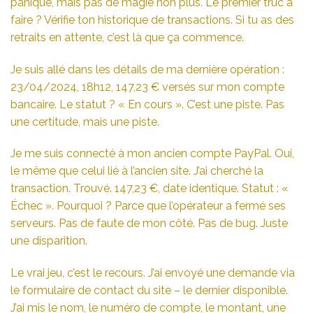
panique, mais pas de magie non plus. Le premier truc à
faire ? Vérifie ton historique de transactions. Si tu as des
retraits en attente, c’est là que ça commence.
Je suis allé dans les détails de ma dernière opération :
23/04/2024, 18h12, 147,23 € versés sur mon compte
bancaire. Le statut ? « En cours ». C’est une piste. Pas
une certitude, mais une piste.
Je me suis connecté à mon ancien compte PayPal. Oui,
le même que celui lié à l’ancien site. J’ai cherché la
transaction. Trouvé. 147,23 €, date identique. Statut : «
Échec ». Pourquoi ? Parce que l’opérateur a fermé ses
serveurs. Pas de faute de mon côté. Pas de bug. Juste
une disparition.
Le vrai jeu, c’est le recours. J’ai envoyé une demande via
le formulaire de contact du site – le dernier disponible.
J’ai mis le nom, le numéro de compte, le montant, une