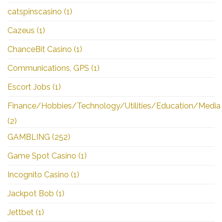
catspinscasino
(1)
Cazeus
(1)
ChanceBit Casino
(1)
Communications, GPS
(1)
Escort Jobs
(1)
Finance/Hobbies/Technology/Utilities/Education/Media
(2)
GAMBLING
(252)
Game Spot Casino
(1)
Incognito Casino
(1)
Jackpot Bob
(1)
Jettbet
(1)