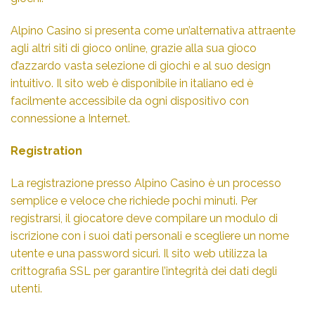
Alpino Casino si presenta come un’alternativa attraente
agli altri siti di gioco online, grazie alla sua
gioco
d’azzardo
vasta selezione di giochi e al suo design
intuitivo. Il sito web è disponibile in italiano ed è
facilmente accessibile da ogni dispositivo con
connessione a Internet.
Registration
La registrazione presso Alpino Casino è un processo
semplice e veloce che richiede pochi minuti. Per
registrarsi, il giocatore deve compilare un modulo di
iscrizione con i suoi dati personali e scegliere un nome
utente e una password sicuri. Il sito web utilizza la
crittografia SSL per garantire l’integrità dei dati degli
utenti.