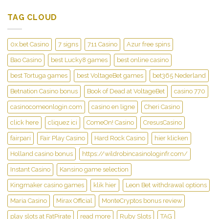
TAG CLOUD
0x.bet Casino
7 signs
711 Casino
Azur free spins
Bao Casino
best Lucky8 games
best online casino
best Tortuga games
best VoltageBet games
bet365 Nederland
Betnation Casino bonus
Book of Dead at VoltageBet
casino 770
casinocomeonlogin.com
casino en ligne
Cheri Casino
click here
cliquez ici
ComeOn! Casino
CresusCasino
fairpari
Fair Play Casino
Hard Rock Casino
hier klicken
Holland casino bonus
https://wildrobincasinologinfr.com/
Instant Casino
Kansino game selection
Kingmaker casino games
klik hier
Leon Bet withdrawal options
Maria Casino
Mirax Official
MonteCryptos bonus review
play slots at FatPirate
read more
Ruby Slots
TAG