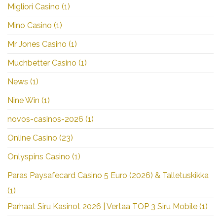
Migliori Casino
(1)
Mino Casino
(1)
Mr Jones Casino
(1)
Muchbetter Casino
(1)
News
(1)
Nine Win
(1)
novos-casinos-2026
(1)
Online Casino
(23)
Onlyspins Casino
(1)
Paras Paysafecard Casino 5 Euro (2026) & Talletuskikka
(1)
Parhaat Siru Kasinot 2026 | Vertaa TOP 3 Siru Mobile
(1)