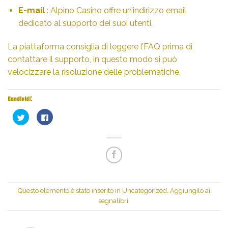
E-mail
: Alpino Casino offre un’indirizzo email
dedicato al supporto dei suoi utenti.
La piattaforma consiglia di leggere l’FAQ prima di
contattare il supporto, in questo modo si può
velocizzare la risoluzione delle problematiche.
Condividi:
Fai
Fai
clic
clic
qui
per
per
condividere
condividere
su
su
Facebook
Twitter
(Si
(Si
apre
apre
in
in
una
una
nuova
nuova
finestra)
finestra)
Questo elemento è stato inserito in
Uncategorized
. Aggiungilo ai
segnalibri
.