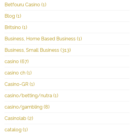
Betfouru Casino
(1)
Blog
(1)
Britsino
(1)
Business, Home Based Business
(1)
Business, Small Business
(313)
casino
(67)
casino ch
(1)
Casino-GR
(1)
casino/betting/nutra
(1)
casino/gambling
(8)
Casinolab
(2)
catalog
(1)