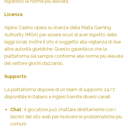
rispettino le norme più elevate.
Licenza
Alpino Casino opera su licenza della Malta Gaming
Authority (MGA) per essere sicuri di aver rispetto delle
leggi locali, inoltre il sito è soggetto alla vigilanza di due
altre autorità giuridiche. Questo garantisce che la
piattaforma sia sempre conforme alle norme più elevate
del settore giochi d’azzardo.
Supporto
La piattaforma dispone di un team di supporto 24/7,
disponibile in italiano e inglesi tramite diversi canali:
Chat
: il giocatore può chattare direttamente con i
tecnici del sito web per risolvere le problematiche più
comuni.