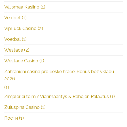
Välismaa Kasiino
(1)
Velobet
(1)
VipLuck Casino
(2)
Voetbal
(1)
Westace
(2)
Westace Casino
(1)
Zahraniční casina pro české hráče: Bonus bez vkladu
2026
(1)
Zimpler ei toimi? Vianmääritys & Rahojen Palautus
(1)
Zuluspins Casino
(1)
Пости
(1)