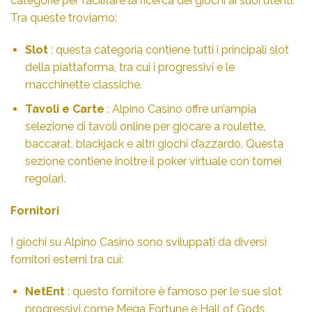
categorie per facilitare la ricerca dei giochi ai suoi utenti.
Tra queste troviamo:
Slot
: questa categoria contiene tutti i principali slot
della piattaforma, tra cui i progressivi e le
macchinette classiche.
Tavoli e Carte
: Alpino Casino offre un’ampia
selezione di tavoli online per giocare a roulette,
baccarat, blackjack e altri giochi d’azzardo. Questa
sezione contiene inoltre il poker virtuale con tornei
regolari.
Fornitori
I giochi su Alpino Casino sono sviluppati da diversi
fornitori esterni tra cui:
NetEnt
: questo fornitore è famoso per le sue slot
progressivi come Mega Fortune e Hall of Gods.