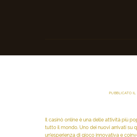
Skip
to
content
PUBBLICATO I
Il casinò online è una delle attività più pop
tutto il mondo. Uno dei nuovi arrivati su 
un’esperienza di gioco innovativa e coinvo