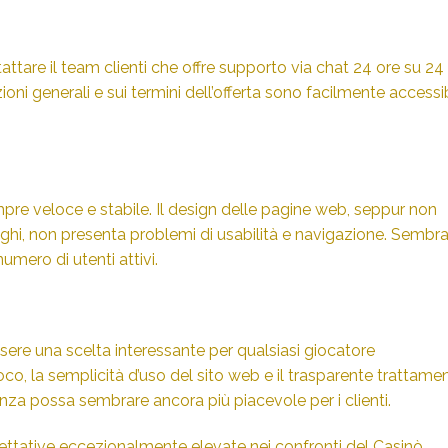
ttare il team clienti che offre supporto via chat 24 ore su 24
oni generali e sui termini dell’offerta sono facilmente accessib
pre veloce e stabile. Il design delle pagine web, seppur non
aloghi, non presenta problemi di usabilità e navigazione. Sembr
umero di utenti attivi.
essere una scelta interessante per qualsiasi giocatore
oco, la semplicità d’uso del sito web e il trasparente trattame
nza possa sembrare ancora più piacevole per i clienti.
ettative eccezionalmente elevate nei confronti del Casinò