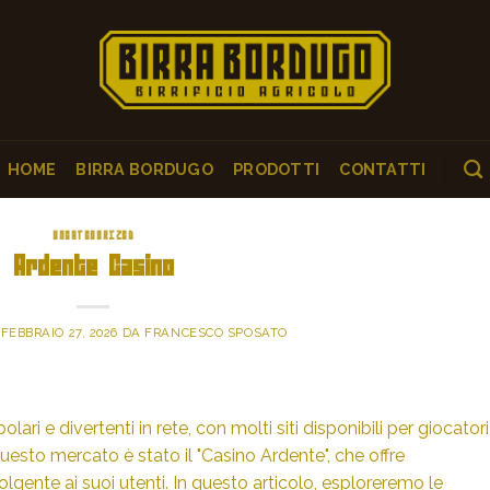
HOME
BIRRA BORDUGO
PRODOTTI
CONTATTI
UNCATEGORIZED
Ardente Casino
L
FEBBRAIO 27, 2026
DA
FRANCESCO SPOSATO
olari e divertenti in rete, con molti siti disponibili per giocatori
questo mercato è stato il "Casino Ardente", che offre
lgente ai suoi utenti. In questo articolo, esploreremo le