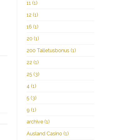
11
(1)
12
(1)
16
(1)
20
(1)
200 Talletusbonus
(1)
22
(1)
25
(3)
4
(1)
5
(3)
9
(1)
archive
(1)
Ausland Casino
(1)