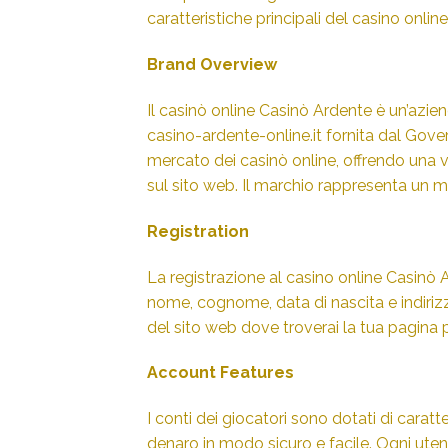
caratteristiche principali del casino onli
Brand Overview
Il casinò online Casinò Ardente è un’azien
casino-ardente-online.it
fornita dal Gove
mercato dei casinò online, offrendo una 
sul sito web. Il marchio rappresenta un mix
Registration
La registrazione al casino online Casinò A
nome, cognome, data di nascita e indirizzo
del sito web dove troverai la tua pagina p
Account Features
I conti dei giocatori sono dotati di carat
denaro in modo sicuro e facile. Ogni ute