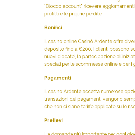
"Blocco account", ricevere aggiornamenti r
profitti e le proprie perdite.
Bonifici
Il casino online Casinò Ardente offre dive
deposito fino a €200. I clienti possono sc
nuovi giocate", la partecipazione all’inizi
speciali per le scommesse online e per i gi
Pagamenti
Il casino Ardente accetta numerose opzion
transazioni dei pagamenti vengono sempr
che non ci siano tariffe applicate sulle ris
Prelievi
La domanda più importante per ogni gioc