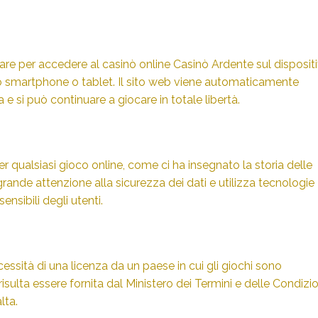
re per accedere al casinò online Casinò Ardente sul disposit
rio smartphone o tablet. Il sito web viene automaticamente
e si può continuare a giocare in totale libertà.
r qualsiasi gioco online, come ci ha insegnato la storia delle
 grande attenzione alla sicurezza dei dati e utilizza tecnologie
nsibili degli utenti.
cessità di una licenza da un paese in cui gli giochi sono
isulta essere fornita dal Ministero dei Termini e delle Condizio
lta.