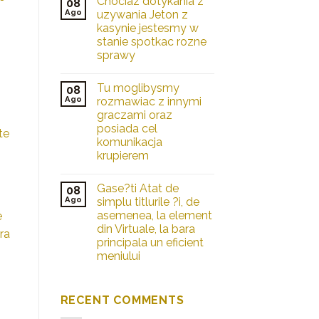
Chociaz dotykania z
08
Ago
uzywania Jeton z
kasynie jestesmy w
stanie spotkac rozne
sprawy
Tu moglibysmy
08
Ago
rozmawiac z innymi
graczami oraz
i
posiada cel
te
komunikacja
krupierem
Gase?ti Atat de
08
Ago
simplu titlurile ?i, de
asemenea, la element
e
din Virtuale, la bara
ra
principala un eficient
meniului
RECENT COMMENTS