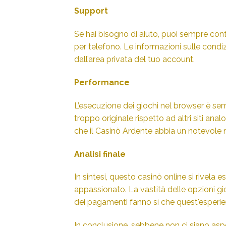
Support
Se hai bisogno di aiuto, puoi sempre conta
per telefono. Le informazioni sulle condizi
dall’area privata del tuo account.
Performance
L’esecuzione dei giochi nel browser è sem
troppo originale rispetto ad altri siti an
che il Casinò Ardente abbia un notevole n
Analisi finale
In sintesi, questo casinò online si rivela 
appassionato. La vastità delle opzioni gi
dei pagamenti fanno sì che quest'esperie
In conclusione, sebbene non ci siano asp