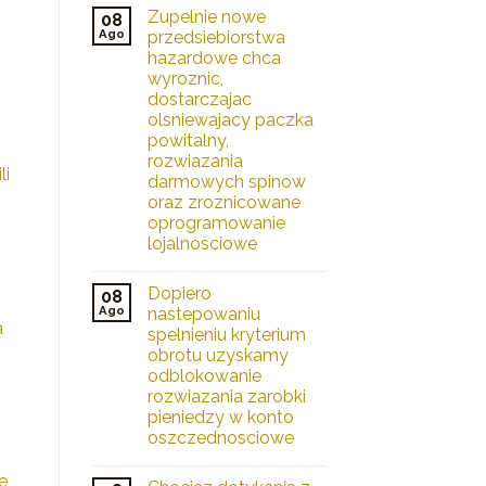
Zupelnie nowe
08
Ago
przedsiebiorstwa
hazardowe chca
wyroznic,
dostarczajac
olsniewajacy paczka
powitalny,
rozwiazania
li
darmowych spinow
oraz zroznicowane
oprogramowanie
lojalnosciowe
Dopiero
08
Ago
nastepowaniu
a
spelnieniu kryterium
obrotu uzyskamy
odblokowanie
rozwiazania zarobki
pieniedzy w konto
oszczednosciowe
e