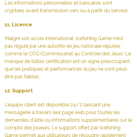
Les informations personnelles et bancaires sont
cryptées avant transmission vers ou à partir du serveur.
11. Licence
Malgré son accès international, Icefishing Game n'est
pas régulé par une autorité de jeu nationale réputée
comme le CCG (Commissariat au Contrôle des Jeux). Le
manque de lisible certification est un signe préoccupant
que les pratiques et performances du jeu ne sont peut-
être pas fiables.
12. Support
L'équipe client est disponible 24/7, laissant une
messagerie à travers leur page web pour toutes les
demandes d'aide ou informations supplémentaires sur le
compte des joueurs. Le support offert par Icefishing
Game permet aux utilisateurs de résoudre rapidement