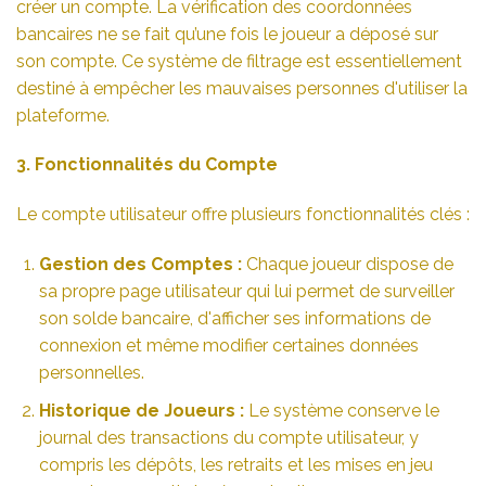
créer un compte. La vérification des coordonnées
bancaires ne se fait qu’une fois le joueur a déposé sur
son compte. Ce système de filtrage est essentiellement
destiné à empêcher les mauvaises personnes d'utiliser la
plateforme.
3. Fonctionnalités du Compte
Le compte utilisateur offre plusieurs fonctionnalités clés :
Gestion des Comptes :
Chaque joueur dispose de
sa propre page utilisateur qui lui permet de surveiller
son solde bancaire, d'afficher ses informations de
connexion et même modifier certaines données
personnelles.
Historique de Joueurs :
Le système conserve le
journal des transactions du compte utilisateur, y
compris les dépôts, les retraits et les mises en jeu