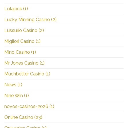
Lolajack
(1)
Lucky Minning Casino
(2)
Lussurio Casino
(2)
Migliori Casino
(1)
Mino Casino
(1)
Mr Jones Casino
(1)
Muchbetter Casino
(1)
News
(1)
Nine Win
(1)
novos-casinos-2026
(1)
Online Casino
(23)