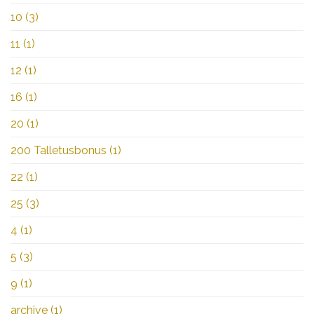
10
(3)
11
(1)
12
(1)
16
(1)
20
(1)
200 Talletusbonus
(1)
22
(1)
25
(3)
4
(1)
5
(3)
9
(1)
archive
(1)