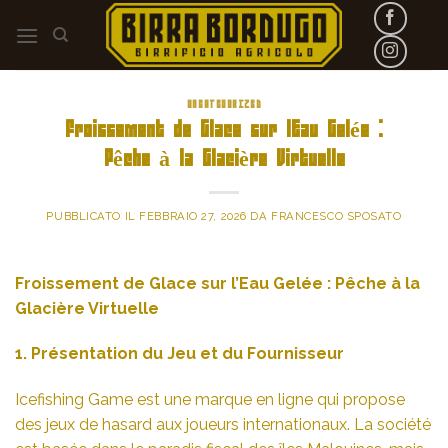
Skip
to
content
UNCATEGORIZED
Froissement de Glace sur lEau Gelée :
Pêche à la Glacière Virtuelle
PUBBLICATO IL
FEBBRAIO 27, 2026
DA
FRANCESCO SPOSATO
Froissement de Glace sur l’Eau Gelée : Pêche à la
Glacière Virtuelle
1. Présentation du Jeu et du Fournisseur
Icefishing Game est une marque en ligne qui propose
des jeux de hasard aux joueurs internationaux. La société