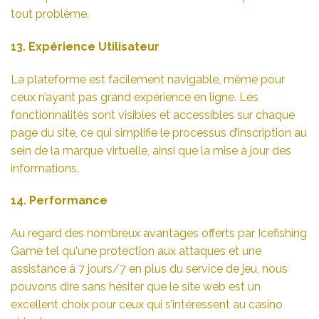
tout problème.
13. Expérience Utilisateur
La plateforme est facilement navigable, même pour
ceux n’ayant pas grand expérience en ligne. Les
fonctionnalités sont visibles et accessibles sur chaque
page du site, ce qui simplifie le processus d’inscription au
sein de la marque virtuelle, ainsi que la mise à jour des
informations.
14. Performance
Au regard des nombreux avantages offerts par Icefishing
Game tel qu'une protection aux attaques et une
assistance à 7 jours/7 en plus du service de jeu, nous
pouvons dire sans hésiter que le site web est un
excellent choix pour ceux qui s’intéressent au casino