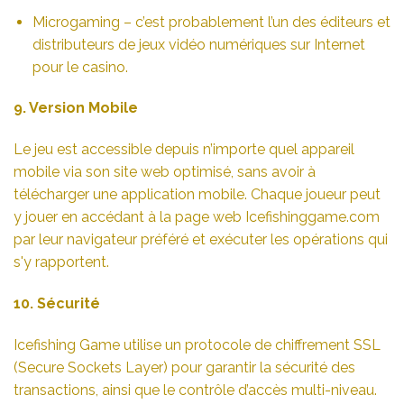
Microgaming – c’est probablement l’un des éditeurs et
distributeurs de jeux vidéo numériques sur Internet
pour le casino.
9. Version Mobile
Le jeu est accessible depuis n’importe quel appareil
mobile via son site web optimisé, sans avoir à
télécharger une application mobile. Chaque joueur peut
y jouer en accédant à la page web Icefishinggame.com
par leur navigateur préféré et exécuter les opérations qui
s'y rapportent.
10. Sécurité
Icefishing Game utilise un protocole de chiffrement SSL
(Secure Sockets Layer) pour garantir la sécurité des
transactions, ainsi que le contrôle d’accès multi-niveau.