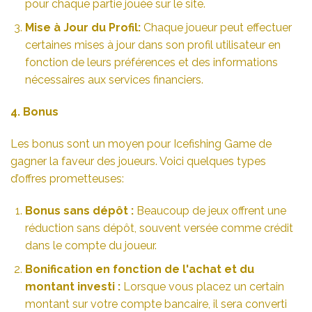
pour chaque partie jouée sur le site.
Mise à Jour du Profil:
Chaque joueur peut effectuer
certaines mises à jour dans son profil utilisateur en
fonction de leurs préférences et des informations
nécessaires aux services financiers.
4. Bonus
Les bonus sont un moyen pour Icefishing Game de
gagner la faveur des joueurs. Voici quelques types
d’offres prometteuses:
Bonus sans dépôt :
Beaucoup de jeux offrent une
réduction sans dépôt, souvent versée comme crédit
dans le compte du joueur.
Bonification en fonction de l'achat et du
montant investi :
Lorsque vous placez un certain
montant sur votre compte bancaire, il sera converti