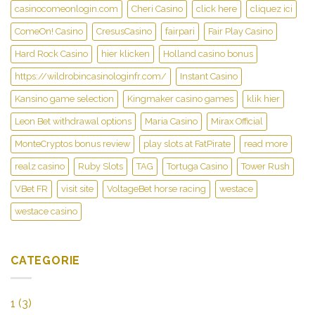
casinocomeonlogin.com
Cheri Casino
click here
cliquez ici
ComeOn! Casino
CresusCasino
fairpari
Fair Play Casino
Hard Rock Casino
hier klicken
Holland casino bonus
https://wildrobincasinologinfr.com/
Instant Casino
Kansino game selection
Kingmaker casino games
klik hier
Leon Bet withdrawal options
Maria Casino
Mirax Official
MonteCryptos bonus review
play slots at FatPirate
read more
realz casino
Ruby Slots
TAG
Tortuga Casino
Tower Rush
VBet FR
visit site
VoltageBet horse racing
westace
westace casino
CATEGORIE
1
(3)