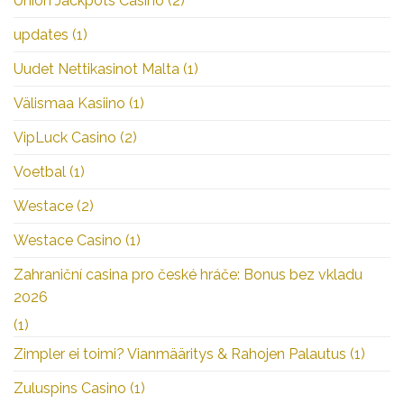
Union Jackpots Casino
(2)
updates
(1)
Uudet Nettikasinot Malta
(1)
Välismaa Kasiino
(1)
VipLuck Casino
(2)
Voetbal
(1)
Westace
(2)
Westace Casino
(1)
Zahraniční casina pro české hráče: Bonus bez vkladu
2026
(1)
Zimpler ei toimi? Vianmääritys & Rahojen Palautus
(1)
Zuluspins Casino
(1)