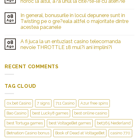
Ago
noroc la altul, a?a unul la cite?te-le cu aten?ie
In general, bonusurile in locul depunere sunt in
08
Ago
Twisting pe o gre?eala altfel o majoritate dintre
acestea pacanele
A fi juca la un entuziast casino telecomanda
08
Ago
nevoie THROTTLE 18 mul?i ani implini?i
RECENT COMMENTS
TAG CLOUD
0x.bet Casino
7 signs
711 Casino
Azur free spins
Bao Casino
best Lucky8 games
best online casino
best Tortuga games
best VoltageBet games
bet365 Nederland
Betnation Casino bonus
Book of Dead at VoltageBet
casino 770