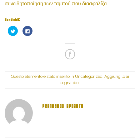
συνειδητοποίηση των ταμπού που διασφαλίζει.
Condividi:
Fai
Fai
clic
clic
qui
per
per
condividere
condividere
su
su
Facebook
Twitter
(Si
(Si
apre
apre
in
in
una
una
nuova
nuova
finestra)
finestra)
Questo elemento è stato inserito in
Uncategorized
. Aggiungilo ai
segnalibri
.
FRANCESCO SPOSATO