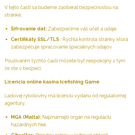
V tejto časti sa budeme zaoberať bezpečnosťou na
stránke:
Šifrovanie dát:
Zabezpečíme váš účet a údaje.
Certifikáty SSL/TLS
: Rýchla kontrola stránky, ktorá
zabezpečuje spracovanie špeciálnych údajov.
Používaním týchto častí môžete byť nespokojný s tým
že ste v bezpečí.
Licencia online kasína Icefishing Game
Ľadovej ryboloviny má licenciu vydanú od regulatornej
agentúry:
MGA (Malta):
Najznámejší orgán na reguláciu
hazardných hier.