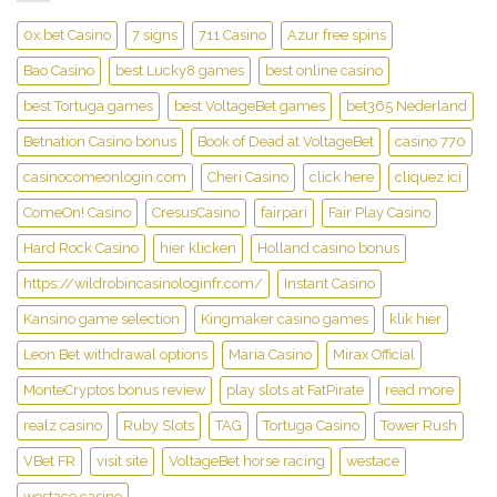
password
latest
otherwise
headings
0x.bet Casino
7 signs
711 Casino
Azur free spins
any
purchase
Bao Casino
best Lucky8 games
best online casino
so
you’re
best Tortuga games
best VoltageBet games
bet365 Nederland
able
Betnation Casino bonus
Book of Dead at VoltageBet
casino 770
to
claim
casinocomeonlogin.com
Cheri Casino
click here
cliquez ici
it
ComeOn! Casino
CresusCasino
fairpari
Fair Play Casino
Hard Rock Casino
hier klicken
Holland casino bonus
https://wildrobincasinologinfr.com/
Instant Casino
Kansino game selection
Kingmaker casino games
klik hier
Leon Bet withdrawal options
Maria Casino
Mirax Official
MonteCryptos bonus review
play slots at FatPirate
read more
realz casino
Ruby Slots
TAG
Tortuga Casino
Tower Rush
VBet FR
visit site
VoltageBet horse racing
westace
westace casino