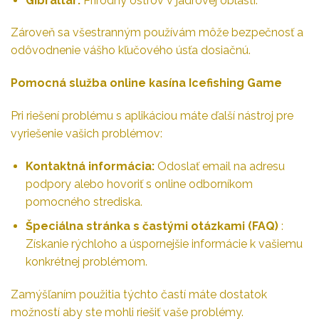
Gibraltar:
Prírodný ostrov v jadrovej oblasti.
Zároveň sa všestranným používám môže bezpečnosť a
odôvodnenie vášho kľučového úsťa dosiačnú.
Pomocná služba online kasína Icefishing Game
Pri riešení problému s aplikáciou máte ďalší nástroj pre
vyriešenie vašich problémov:
Kontaktná informácia:
Odoslať email na adresu
podpory alebo hovoriť s online odborníkom
pomocného strediska.
Špeciálna stránka s častými otázkami (FAQ)
:
Získanie rýchloho a úspornejšie informácie k vašiemu
konkrétnej problémom.
Zamýšľaním použitia týchto častí máte dostatok
možností aby ste mohli riešiť vaše problémy.