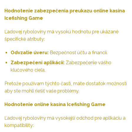
Hodnotenie zabezpečenia preukazu online kasína
Icefishing Game
Ľadovej ryboloviny má vysokú hodnotu pre ukázané
špecifické atributy:
Odvzatie úveru:
Bezpečnosť účtu a financií.
Zabezpečení aplikácií:
Zabezpečenie vášho
kľučového cieľa.
Pretože používam týchto častí, máte dostatok možností
aby ste mohli riešiť vaše problémy.
Hodnotenie online kasína Icefishing Game
Ľadovej ryboloviny má vysokejší odchod pre aplikáciu a
kompatibility: