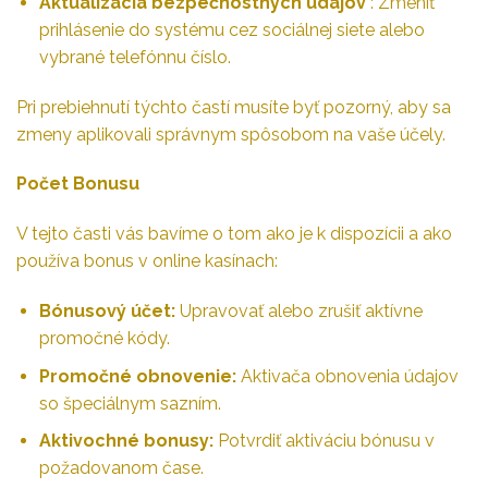
Aktualizácia bezpečnostných údajov
: Zmeniť
prihlásenie do systému cez sociálnej siete alebo
vybrané telefónnu číslo.
Pri prebiehnutí týchto častí musíte byť pozorný, aby sa
zmeny aplikovali správnym spôsobom na vaše účely.
Počet Bonusu
V tejto časti vás bavíme o tom ako je k dispozícii a ako
používa bonus v online kasínach:
Bónusový účet:
Upravovať alebo zrušiť aktívne
promočné kódy.
Promočné obnovenie:
Aktivača obnovenia údajov
so špeciálnym sazním.
Aktivochné bonusy:
Potvrdiť aktiváciu bónusu v
požadovanom čase.