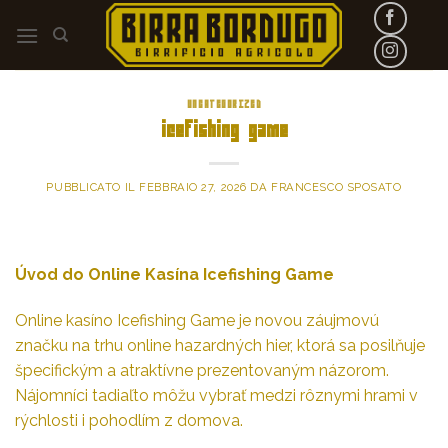
Skip
to
content
UNCATEGORIZED
icefishing game
PUBBLICATO IL
FEBBRAIO 27, 2026
DA
FRANCESCO SPOSATO
Úvod do Online Kasína Icefishing Game
Online kasíno Icefishing Game je novou záujmovú
značku na trhu online hazardných hier, ktorá sa posilňuje
špecifickým a atraktívne prezentovaným názorom.
Nájomníci tadiaľto môžu vybrať medzi rôznymi hrami v
rýchlosti i pohodlím z domova.