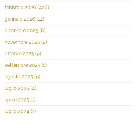
febbraio 2026
(426)
gennaio 2026
(12)
dicembre 2025
(8)
novembre 2025
(2)
ottobre 2025
(9)
settembre 2025
(1)
agosto 2025
(9)
luglio 2025
(4)
aprile 2025
(1)
luglio 2024
(1)