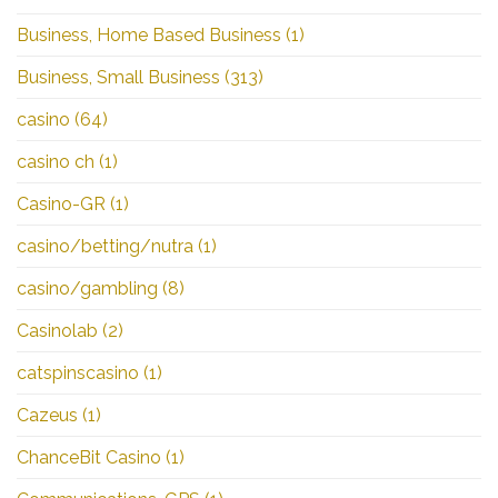
Business, Home Based Business
(1)
Business, Small Business
(313)
casino
(64)
casino ch
(1)
Casino-GR
(1)
casino/betting/nutra
(1)
casino/gambling
(8)
Casinolab
(2)
catspinscasino
(1)
Cazeus
(1)
ChanceBit Casino
(1)