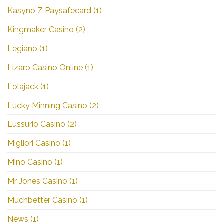
Kasyno Z Paysafecard
(1)
Kingmaker Casino
(2)
Legiano
(1)
Lizaro Casino Online
(1)
Lolajack
(1)
Lucky Minning Casino
(2)
Lussurio Casino
(2)
Migliori Casino
(1)
Mino Casino
(1)
Mr Jones Casino
(1)
Muchbetter Casino
(1)
News
(1)