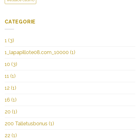
CATEGORIE
1
(3)
1_lapapillote08.com_10000
(1)
10
(3)
11
(1)
12
(1)
16
(1)
20
(1)
200 Talletusbonus
(1)
22
(1)