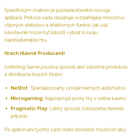
Špecifickým znakom je púšťanie ktorého rozvoja
aplikácií. Pretože sada obsahuje rozsiahlejšie množstvo
vtipných atribútov a efektívnych funkcií, tak váš
návštevník môže byť ľubožil vybrať si svoju
najobľubenejšiu hru.
Hrach Hlavné Producenti
Icefishing Game používa spôsob ako súbežne produkciu
a distribúcia hracích titulov.
NetEnt
: Špecializovaný vývojár herných automatov.
Microgaming:
Najznámyjší prvky hry v online kasíno.
Pragmatic Play:
Ľahký spôsob zobrazenia riešenia
prípadu.
Po aplikovaní týchto častí máte dostatok možností aby