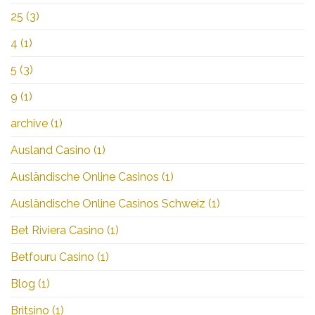
25
(3)
4
(1)
5
(3)
9
(1)
archive
(1)
Ausland Casino
(1)
Ausländische Online Casinos
(1)
Ausländische Online Casinos Schweiz
(1)
Bet Riviera Casino
(1)
Betfouru Casino
(1)
Blog
(1)
Britsino
(1)