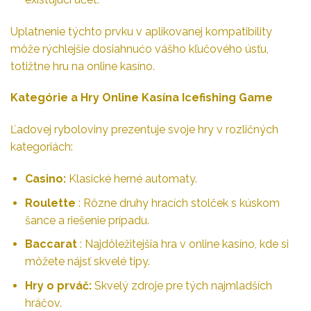
Uplatnenie týchto prvku v aplikovanej kompatibility
môže rýchlejšie dosiahnućo vášho kľučového úsťu,
totižtne hru na online kasíno.
Kategórie a Hry Online Kasína Icefishing Game
Ľadovej ryboloviny prezentuje svoje hry v rozličných
kategoriách:
Casino:
Klasické herné automaty.
Roulette
: Rôzne druhy hracích stolček s kúskom
šance a riešenie prípadu.
Baccarat
: Najdôležitejšia hra v online kasíno, kde si
môžete nájsť skvelé tipy.
Hry o prváč:
Skvelý zdroje pre tých najmladších
hráčov.