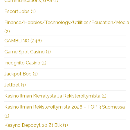
Communications, GPS
(1)
Escort Jobs
(1)
Finance/Hobbies/Technology/Utilities/Education/Media
(2)
GAMBLING
(246)
Game Spot Casino
(1)
Incognito Casino
(1)
Jackpot Bob
(1)
Jettbet
(1)
Kasino Ilman Kierrätystä Ja Rekisteröitymistä
(1)
Kasino Ilman Rekisteröitymistä 2026 – TOP 3 Suomessa
(1)
Kasyno Depozyt 20 Zł Blik
(1)