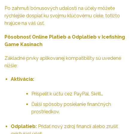
Po zahrnutí bónusových udalostí na účely môžete
rýchlejšie dospiať ku svojmu kľúčovému ciele, totižto
hrajúce na váš úsť.
Pôsobnosť Online Platieb a Odplatieb v Icefishing
Game Kasínach
Základné prvky aplikovanej kompatibility sú uvedené
nižšie:
Aktivácia:
Prispeliť k účtu cez PayPal, Skrill…
Ďalší spôsoby posielanie finančných
prostriedkov.
Odplatieb:
Pridať nový zdroj financií alebo zrušiť
existujúci účet.