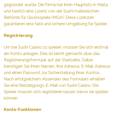
gegründet wurde. Die Firma hat ihren Hauptsitz in Malta
und besitzt eine Lizenz von der
Sushi
maltesischen
Behörde für Glücksspiele (MGA). Diese Lizenzen
garantieren eine faire und sichere Umgebung für Spieler.
Registrierung
Um bei Sushi Casino zu spielen, müssen Sie sich erstmal
ein Konto anlegen. Dies ist leicht gemacht über das
Registrierungsformular auf der Startseite. Dabei
benötigen Sie Ihren Namen, Ihre Adresse, E-Mail-Adresse
und einen Passwort zur Sicherstellung Ihres Kontos.
Nach erfolgreichem Absenden des Formulars erhalten
Sie eine Bestätigungs-E-Mail von Sushi Casino. Die
Spieler müssen sich registrieren lassen, bevor sie spielen
können.
Konto-Funktionen