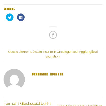
Condividi:
Fai
Fai
clic
clic
qui
per
per
condividere
condividere
su
su
Facebook
Twitter
(Si
(Si
apre
apre
in
in
una
una
nuova
nuova
finestra)
finestra)
Questo elemento è stato inserito in
Uncategorized
. Aggiungilo ai
segnalibri
.
FRANCESCO SPOSATO
Formel-1 Glücksspiel bei F1