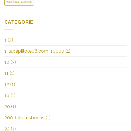
westace casino
CATEGORIE
1
(3)
1_lapapillote08.com_10000
(1)
10
(3)
11
(1)
12
(1)
16
(1)
20
(1)
200 Talletusbonus
(1)
22
(1)