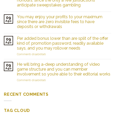
honours, since the only a few jurisdictions
anticipate sweepstakes gambling
You may enjoy your profits to your maximum
09
Ago
since there are zero invisible fees to have
deposits or withdrawals
Per added bonus lower than are split of the offer
09
Ago
kind of, promotion password, readily available
says, and you may rollover needs
su
Commenti disabilitati
Per
added
He will bring a-deep understanding of video
09
bonus
Ago
game structure and you can member
lower
involvement so you’re able to their editorial works
than
su
Commenti disabilitati
are
He
split
will
of
bring
the
RECENT COMMENTS
a-
offer
deep
kind
understanding
of,
TAG CLOUD
of
promotion
video