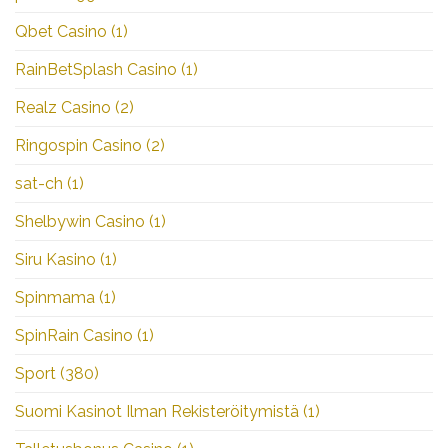
Qbet Casino
(1)
RainBetSplash Casino
(1)
Realz Casino
(2)
Ringospin Casino
(2)
sat-ch
(1)
Shelbywin Casino
(1)
Siru Kasino
(1)
Spinmama
(1)
SpinRain Casino
(1)
Sport
(380)
Suomi Kasinot Ilman Rekisteröitymistä
(1)