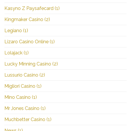
Kasyno Z Paysafecard
(1)
Kingmaker Casino
(2)
Legiano
(1)
Lizaro Casino Online
(1)
Lolajack
(1)
Lucky Minning Casino
(2)
Lussurio Casino
(2)
Migliori Casino
(1)
Mino Casino
(1)
Mr Jones Casino
(1)
Muchbetter Casino
(1)
News
(1)