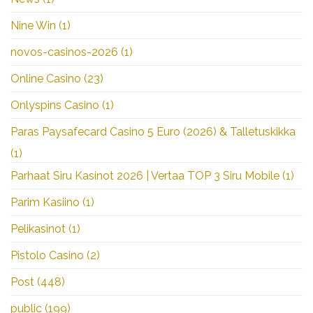
Nine Win
(1)
novos-casinos-2026
(1)
Online Casino
(23)
Onlyspins Casino
(1)
Paras Paysafecard Casino 5 Euro (2026) & Talletuskikka
(1)
Parhaat Siru Kasinot 2026 | Vertaa TOP 3 Siru Mobile
(1)
Parim Kasiino
(1)
Pelikasinot
(1)
Pistolo Casino
(2)
Post
(448)
public
(199)