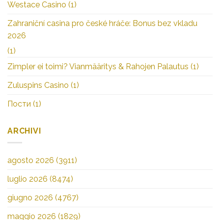
Westace Casino
(1)
Zahraniční casina pro české hráče: Bonus bez vkladu
2026
(1)
Zimpler ei toimi? Vianmääritys & Rahojen Palautus
(1)
Zuluspins Casino
(1)
Пости
(1)
ARCHIVI
agosto 2026
(3911)
luglio 2026
(8474)
giugno 2026
(4767)
maggio 2026
(1829)