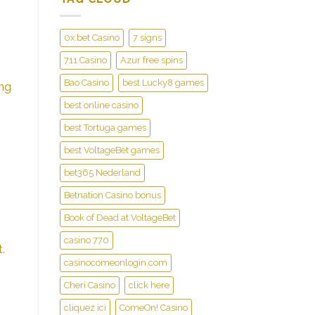
0x.bet Casino
7 signs
711 Casino
Azur free spins
Bao Casino
best Lucky8 games
ung
best online casino
best Tortuga games
best VoltageBet games
bet365 Nederland
Betnation Casino bonus
Book of Dead at VoltageBet
casino 770
.
casinocomeonlogin.com
Cheri Casino
click here
cliquez ici
ComeOn! Casino