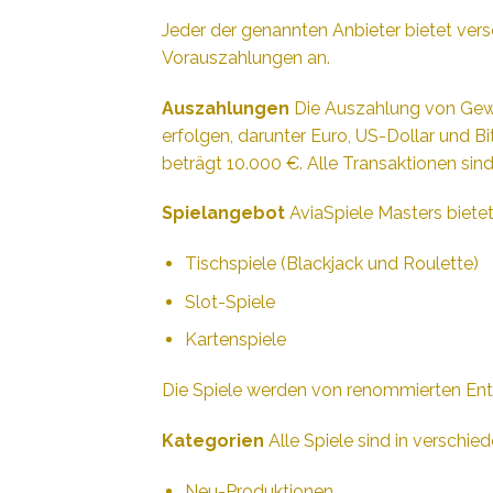
Jeder der genannten Anbieter bietet ver
Vorauszahlungen an.
Auszahlungen
Die Auszahlung von Gew
erfolgen, darunter Euro, US-Dollar und 
beträgt 10.000 €. Alle Transaktionen si
Spielangebot
AviaSpiele Masters biete
Tischspiele (Blackjack und Roulette)
Slot-Spiele
Kartenspiele
Die Spiele werden von renommierten Entw
Kategorien
Alle Spiele sind in verschie
Neu-Produktionen