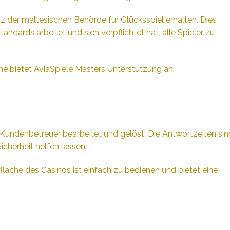
nz der maltesischen Behörde für Glücksspiel erhalten. Dies
andards arbeitet und sich verpflichtet hat, alle Spieler zu
e bietet AviaSpiele Masters Unterstützung an:
Kundenbetreuer bearbeitet und gelöst. Die Antwortzeiten sin
Sicherheit helfen lassen.
läche des Casinos ist einfach zu bedienen und bietet eine