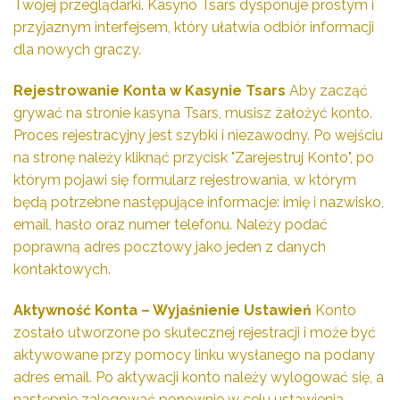
Twojej przeglądarki. Kasyno Tsars dysponuje prostym i
przyjaznym interfejsem, który ułatwia odbiór informacji
dla nowych graczy.
Rejestrowanie Konta w Kasynie Tsars
Aby zacząć
grywać na stronie kasyna Tsars, musisz założyć konto.
Proces rejestracyjny jest szybki i niezawodny. Po wejściu
na stronę należy kliknąć przycisk "Zarejestruj Konto", po
którym pojawi się formularz rejestrowania, w którym
będą potrzebne następujące informacje: imię i nazwisko,
email, hasło oraz numer telefonu. Należy podać
poprawną adres pocztowy jako jeden z danych
kontaktowych.
Aktywność Konta – Wyjaśnienie Ustawień
Konto
zostało utworzone po skutecznej rejestracji i może być
aktywowane przy pomocy linku wysłanego na podany
adres email. Po aktywacji konto należy wylogować się, a
następnie zalogować ponownie w celu ustawienia