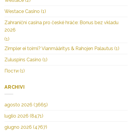
Westace
(2)
Westace Casino
(1)
Zahraniční casina pro české hráče: Bonus bez vkladu
2026
(1)
Zimpler ei toimi? Vianmääritys & Rahojen Palautus
(1)
Zuluspins Casino
(1)
Пости
(1)
ARCHIVI
agosto 2026
(3665)
luglio 2026
(8471)
giugno 2026
(4767)