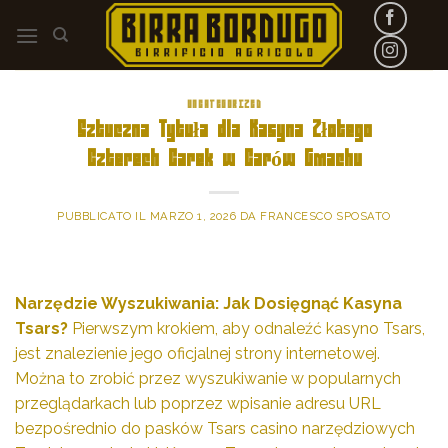
Skip
to
content
UNCATEGORIZED
Sztuczna Tytuła dla Kasyna Złotego
Czterech Carek w Carów Gmachu
PUBBLICATO IL
MARZO 1, 2026
DA
FRANCESCO SPOSATO
Narzędzie Wyszukiwania: Jak Dosięgnąć Kasyna
Tsars?
Pierwszym krokiem, aby odnaleźć kasyno Tsars,
jest znalezienie jego oficjalnej strony internetowej.
Można to zrobić przez wyszukiwanie w popularnych
przeglądarkach lub poprzez wpisanie adresu URL
bezpośrednio do pasków
Tsars casino
narzędziowych