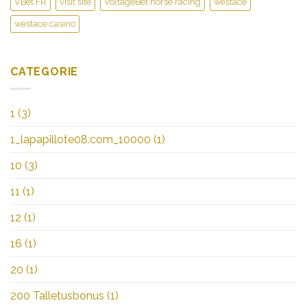
VBet FR
visit site
VoltageBet horse racing
westace
westace casino
CATEGORIE
1
(3)
1_lapapillote08.com_10000
(1)
10
(3)
11
(1)
12
(1)
16
(1)
20
(1)
200 Talletusbonus
(1)