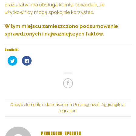
oraz ułatwiona obsługa klienta powoduje, że
użytkownicy mogą spokojnie korzystać.
W tym miejscu zamieszczono podsumowanie
sprawdzonych i najważniejszych faktów.
Condividi:
Fai
Fai
clic
clic
qui
per
per
condividere
condividere
su
su
Facebook
Twitter
(Si
(Si
apre
apre
in
in
una
una
nuova
nuova
finestra)
finestra)
Questo elemento è stato inserito in
Uncategorized
. Aggiungilo ai
segnalibri
.
FRANCESCO SPOSATO