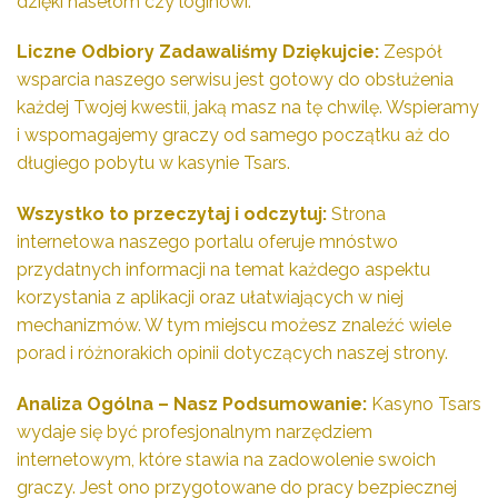
dzięki hasełom czy loginowi.
Liczne Odbiory Zadawaliśmy Dziękujcie:
Zespół
wsparcia naszego serwisu jest gotowy do obsłużenia
każdej Twojej kwestii, jaką masz na tę chwilę. Wspieramy
i wspomagajemy graczy od samego początku aż do
długiego pobytu w kasynie Tsars.
Wszystko to przeczytaj i odczytuj:
Strona
internetowa naszego portalu oferuje mnóstwo
przydatnych informacji na temat każdego aspektu
korzystania z aplikacji oraz ułatwiających w niej
mechanizmów. W tym miejscu możesz znaleźć wiele
porad i różnorakich opinii dotyczących naszej strony.
Analiza Ogólna – Nasz Podsumowanie:
Kasyno Tsars
wydaje się być profesjonalnym narzędziem
internetowym, które stawia na zadowolenie swoich
graczy. Jest ono przygotowane do pracy bezpiecznej