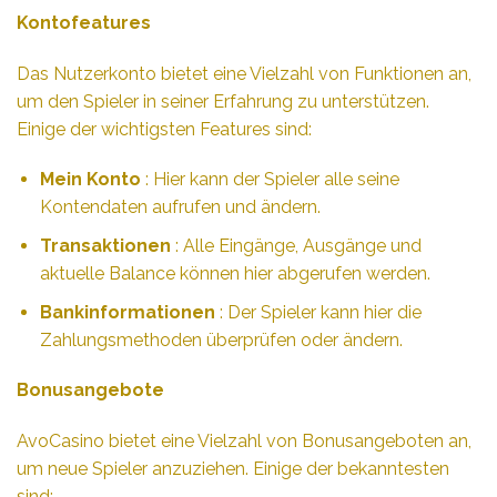
Kontofeatures
Das Nutzerkonto bietet eine Vielzahl von Funktionen an,
um den Spieler in seiner Erfahrung zu unterstützen.
Einige der wichtigsten Features sind:
Mein Konto
: Hier kann der Spieler alle seine
Kontendaten aufrufen und ändern.
Transaktionen
: Alle Eingänge, Ausgänge und
aktuelle Balance können hier abgerufen werden.
Bankinformationen
: Der Spieler kann hier die
Zahlungsmethoden überprüfen oder ändern.
Bonusangebote
AvoCasino bietet eine Vielzahl von Bonusangeboten an,
um neue Spieler anzuziehen. Einige der bekanntesten
sind: