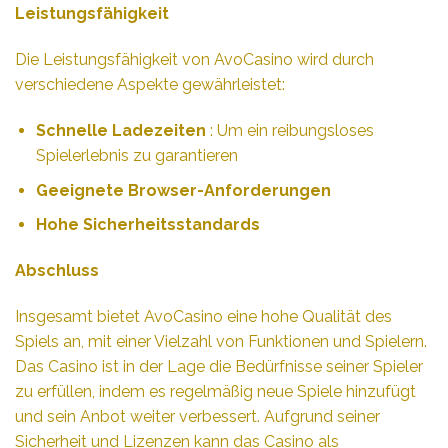
Leistungsfähigkeit
Die Leistungsfähigkeit von AvoCasino wird durch
verschiedene Aspekte gewährleistet:
Schnelle Ladezeiten
: Um ein reibungsloses
Spielerlebnis zu garantieren
Geeignete Browser-Anforderungen
Hohe Sicherheitsstandards
Abschluss
Insgesamt bietet AvoCasino eine hohe Qualität des
Spiels an, mit einer Vielzahl von Funktionen und Spielern.
Das Casino ist in der Lage die Bedürfnisse seiner Spieler
zu erfüllen, indem es regelmäßig neue Spiele hinzufügt
und sein Anbot weiter verbessert. Aufgrund seiner
Sicherheit und Lizenzen kann das Casino als