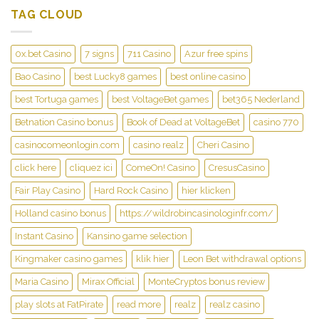
TAG CLOUD
0x.bet Casino
7 signs
711 Casino
Azur free spins
Bao Casino
best Lucky8 games
best online casino
best Tortuga games
best VoltageBet games
bet365 Nederland
Betnation Casino bonus
Book of Dead at VoltageBet
casino 770
casinocomeonlogin.com
casino realz
Cheri Casino
click here
cliquez ici
ComeOn! Casino
CresusCasino
Fair Play Casino
Hard Rock Casino
hier klicken
Holland casino bonus
https://wildrobincasinologinfr.com/
Instant Casino
Kansino game selection
Kingmaker casino games
klik hier
Leon Bet withdrawal options
Maria Casino
Mirax Official
MonteCryptos bonus review
play slots at FatPirate
read more
realz
realz casino