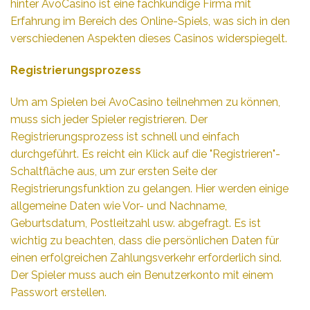
hinter AvoCasino ist eine fachkundige Firma mit
Erfahrung im Bereich des Online-Spiels, was sich in den
verschiedenen Aspekten dieses Casinos widerspiegelt.
Registrierungsprozess
Um am Spielen bei AvoCasino teilnehmen zu können,
muss sich jeder Spieler registrieren. Der
Registrierungsprozess ist schnell und einfach
durchgeführt. Es reicht ein Klick auf die "Registrieren"-
Schaltfläche aus, um zur ersten Seite der
Registrierungsfunktion zu gelangen. Hier werden einige
allgemeine Daten wie Vor- und Nachname,
Geburtsdatum, Postleitzahl usw. abgefragt. Es ist
wichtig zu beachten, dass die persönlichen Daten für
einen erfolgreichen Zahlungsverkehr erforderlich sind.
Der Spieler muss auch ein Benutzerkonto mit einem
Passwort erstellen.