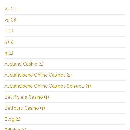
22
(1)
25
(3)
4
(1)
5
(3)
9
(1)
Ausland Casino
(1)
Ausländische Online Casinos
(1)
Ausländische Online Casinos Schweiz
(1)
Bet Riviera Casino
(1)
Betfouru Casino
(1)
Blog
(1)