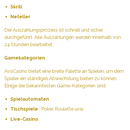
Skrill
Neteller
Der Auszahlungsprozess ist schnell und sicher
durchgeführt. Alle Auszahlungen werden innerhalb von
24 Stunden bearbeitet.
Gamekategorien
AvoCasino bietet eine breite Palette an Spielen, um dem
Spieler ein ständiges Abwechslung bieten zu können.
Einige der bekanntesten Game-Kategorien sind:
Spielautomaten
Tischspiele
: Poker, Roulette usw.
Live-Casino
.