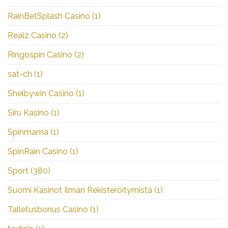
RainBetSplash Casino
(1)
Realz Casino
(2)
Ringospin Casino
(2)
sat-ch
(1)
Shelbywin Casino
(1)
Siru Kasino
(1)
Spinmama
(1)
SpinRain Casino
(1)
Sport
(380)
Suomi Kasinot Ilman Rekisteröitymistä
(1)
Talletusbonus Casino
(1)