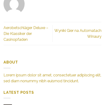
Aerobetschläger Deluxe –
Wyniki Gier na Automatach
Die Klassiker der
Winaury
Casinopfaden
ABOUT
Lorem ipsum dolor sit amet, consectetuer adipiscing elit,
sed diam nonummy nibh euismod tincidunt.
LATEST POSTS