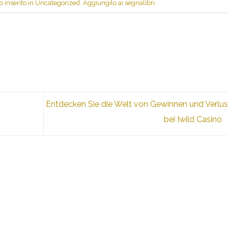
 inserito in
Uncategorized
. Aggiungilo ai
segnalibri
.
Entdecken Sie die Welt von Gewinnen und Verlu
bei Iwild Casino