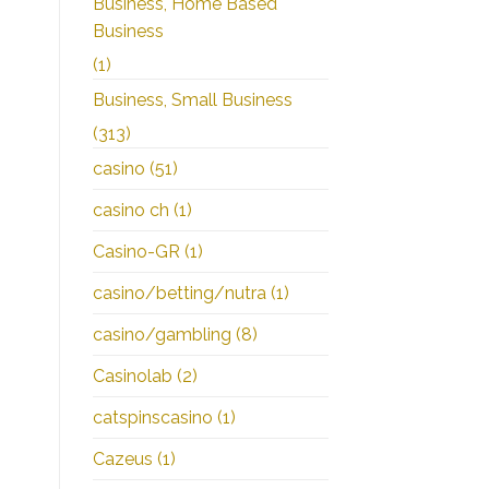
Business, Home Based
Business
(1)
Business, Small Business
(313)
casino
(51)
casino ch
(1)
Casino-GR
(1)
casino/betting/nutra
(1)
casino/gambling
(8)
Casinolab
(2)
catspinscasino
(1)
Cazeus
(1)