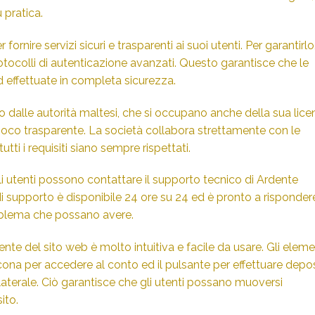
 pratica.
ornire servizi sicuri e trasparenti ai suoi utenti. Per garantirlo
rotocolli di autenticazione avanzati. Questo garantisce che le
d effettuate in completa sicurezza.
dalle autorità maltesi, che si occupano anche della sua lice
ioco trasparente. La società collabora strettamente con le
tti i requisiti siano sempre rispettati.
li utenti possono contattare il supporto tecnico di Ardente
 di supporto è disponibile 24 ore su 24 ed è pronto a risponder
roblema che possano avere.
tente del sito web è molto intuitiva e facile da usare. Gli eleme
icona per accedere al conto ed il pulsante per effettuare depos
 laterale. Ciò garantisce che gli utenti possano muoversi
ito.