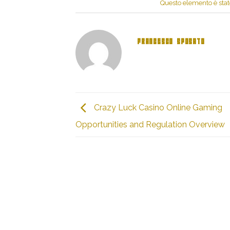
finestra)
Questo elemento è stato
FRANCESCO SPOSATO
Crazy Luck Casino Online Gaming
Opportunities and Regulation Overview