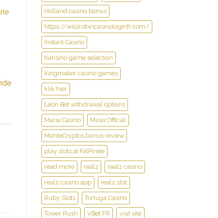
rie
Holland casino bonus
https://wildrobincasinologinfr.com/
Instant Casino
Kansino game selection
Kingmaker casino games
ande
klik hier
Leon Bet withdrawal options
Maria Casino
Mirax Official
MonteCryptos bonus review
play slots at FatPirate
read more
realz
realz casino
realz casino app
realz slot
Ruby Slots
Tortuga Casino
Tower Rush
VBet FR
visit site