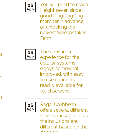
You will need to reach
06
Ago
Height seven since
good DingDingDing
member in advance
of unlocking the
newest Sweepstakes
Farm
The consumer
06
il
Ago
experience for the
cellular systems
enjoys somewhat
improved, with easy
e
to use connects
readily available for
touchscreens
I
Regal Caribbean
06
Ago
offers several different
take in packages, plus
the inclusions are
different based on the