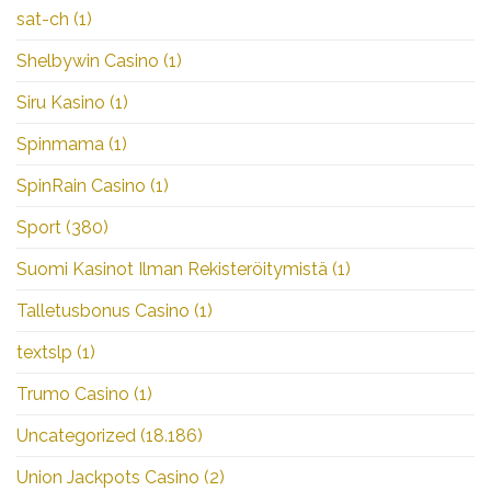
sat-ch
(1)
Shelbywin Casino
(1)
Siru Kasino
(1)
Spinmama
(1)
SpinRain Casino
(1)
Sport
(380)
Suomi Kasinot Ilman Rekisteröitymistä
(1)
Talletusbonus Casino
(1)
textslp
(1)
Trumo Casino
(1)
Uncategorized
(18.186)
Union Jackpots Casino
(2)