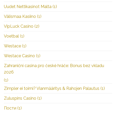
Uudet Nettikasinot Malta
(1)
Välismaa Kasiino
(1)
VipLuck Casino
(2)
Voetbal
(1)
Westace
(1)
Westace Casino
(1)
Zahraniční casina pro české hráče: Bonus bez vkladu
2026
(1)
Zimpler ei toimi? Vianmääritys & Rahojen Palautus
(1)
Zuluspins Casino
(1)
Пости
(1)