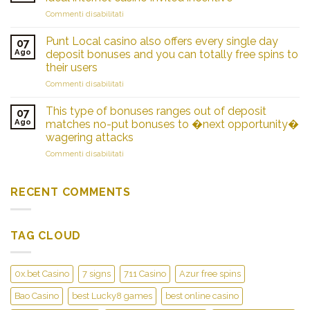
voor
before-
su
Commenti disabilitati
ultieme
changing
You
goksatisfactie
role
may
Punt Local casino also offers every single day
of
07
enjoy
Ago
deposit bonuses and you can totally free spins to
women
several
in
their users
advantages
the
su
Commenti disabilitati
regarding
playing
Punt
the
community
Local
ideal
This type of bonuses ranges out of deposit
07
casino
internet
Ago
matches no-put bonuses to �next opportunity�
also
casino
wagering attacks
offers
invited
su
Commenti disabilitati
every
incentive
This
single
type
day
of
deposit
RECENT COMMENTS
bonuses
bonuses
ranges
and
out
you
TAG CLOUD
of
can
deposit
totally
matches
free
no-
spins
0x.bet Casino
7 signs
711 Casino
Azur free spins
put
to
bonuses
their
Bao Casino
best Lucky8 games
best online casino
to
users