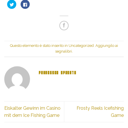
Fai
Fai
clic
clic
qui
per
per
condividere
condividere
su
su
Facebook
Twitter
(Si
(Si
apre
apre
in
in
una
una
nuova
nuova
finestra)
finestra)
Questo elemento è stato inserito in
Uncategorized
. Aggiungilo ai
segnalibri
.
FRANCESCO SPOSATO
Eiskalter Gewinn im Casino
Frosty Reels Icefishing
mit dem Ice Fishing Game
Game