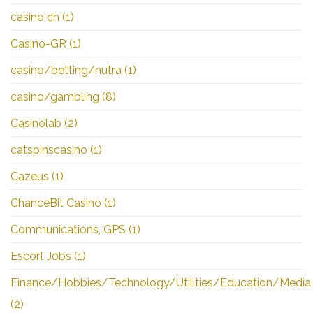
casino ch
(1)
Casino-GR
(1)
casino/betting/nutra
(1)
casino/gambling
(8)
Casinolab
(2)
catspinscasino
(1)
Cazeus
(1)
ChanceBit Casino
(1)
Communications, GPS
(1)
Escort Jobs
(1)
Finance/Hobbies/Technology/Utilities/Education/Media
(2)