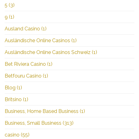
5
(3)
9
(1)
Ausland Casino
(1)
Ausländische Online Casinos
(1)
Ausländische Online Casinos Schweiz
(1)
Bet Riviera Casino
(1)
Betfouru Casino
(1)
Blog
(1)
Britsino
(1)
Business, Home Based Business
(1)
Business, Small Business
(313)
casino
(55)