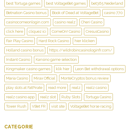
�next
best Tortuga games
best VoltageBet games
bet365 Nederland
opportunity�
Betnation Casino bonus
Book of Dead at VoltageBet
casino 770
wagering
attacks
casinocomeonlogin.com
casino realz
Cheri Casino
click here
cliquez ici
ComeOn! Casino
CresusCasino
Fair Play Casino
Hard Rock Casino
hier klicken
Holland casino bonus
https://wildrobincasinologinfr.com/
Instant Casino
Kansino game selection
Kingmaker casino games
klik hier
Leon Bet withdrawal options
Maria Casino
Mirax Official
MonteCryptos bonus review
play slots at FatPirate
read more
realz
realz casino
realz casino app
realz slot
Ruby Slots
Tortuga Casino
Tower Rush
VBet FR
visit site
VoltageBet horse racing
CATEGORIE