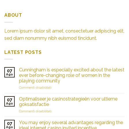
ABOUT
Lorem ipsum dolor sit amet, consectetuer adipiscing elit,
sed diam nonummy nibh euismod tincidunt.
LATEST POSTS
Cunningham is especially excited about the latest
07
Ago
ever before-changing role of women in the
playing community
su
Commenti disabilitati
Cunningham
is
Optimaliseer je casinostrategieën voor ultieme
07
especially
Ago
goksatisfactie
excited
su
Commenti disabilitati
about
Optimaliseer
the
je
latest
You may enjoy several advantages regarding the
07
casinostrategieën
ever
Ago
ideal internet casino invited incentive