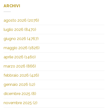
ARCHIVI
agosto 2026
(2076)
luglio 2026
(8470)
giugno 2026
(4767)
maggio 2026
(1826)
aprile 2026
(1460)
marzo 2026
(866)
febbraio 2026
(426)
gennaio 2026
(12)
dicembre 2025
(8)
novembre 2025
(2)