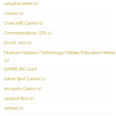
catspinscasino
(1)
Cazeus
(1)
ChanceBit Casino
(1)
Communications, GPS
(1)
Escort Jobs
(1)
Finance/Hobbies/Technology/Utilities/Education/Media
(2)
GAMBLING
(242)
Game Spot Casino
(1)
Incognito Casino
(1)
Jackpot Bob
(1)
Jettbet
(1)