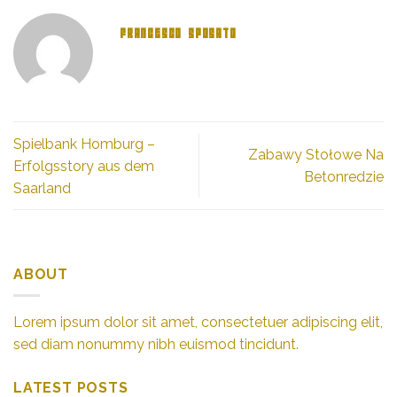
FRANCESCO SPOSATO
Spielbank Homburg –
Zabawy Stołowe Na
Erfolgsstory aus dem
Betonredzie
Saarland
ABOUT
Lorem ipsum dolor sit amet, consectetuer adipiscing elit,
sed diam nonummy nibh euismod tincidunt.
LATEST POSTS