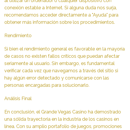
al utilizar un ordenador o cualquier dispositivo con
conexión estable a Internet. Si alguna duda nos surja,
recomendamos acceder directamente a "Ayuda" para
obtener más información sobre los procedimientos.
Rendimiento
Si bien el rendimiento general es favorable en la mayoría
de casos no existen fallos críticos que puedan afectar
seriamente al usuario. Sin embargo, es fundamental
verificar cada vez que navegamos a través del sitio si
hay algún error detectado y comunicarse con las
personas encargadas para solucionarlo.
Análisis Final
En conclusión, el Grande Vegas Casino ha demostrado
una sólida trayectoria en la industria de los casinos en
línea. Con su amplio portafolio de juegos, promociones