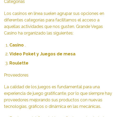
Categorías
Los casinos en línea suelen agrupar sus opciones en
diferentes categorías para facilitarnos el acceso a
aquellas actividades que nos gusten. Grande Vegas
Casino ha organizado las siguientes:
Casino
.
Video Poket y Juegos de mesa
Roulette
Proveedores
La calidad de los juegos es fundamental para una
experiencia de juego gratificante, por lo que siempre hay
proveedores mejorando sus productos con nuevas
tecnologías, gráficos o dinámica en las mecánicas.