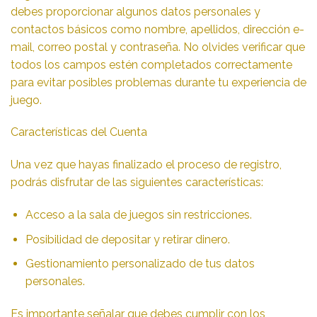
debes proporcionar algunos datos personales y
contactos básicos como nombre, apellidos, dirección e-
mail, correo postal y contraseña. No olvides verificar que
todos los campos estén completados correctamente
para evitar posibles problemas durante tu experiencia de
juego.
Características del Cuenta
Una vez que hayas finalizado el proceso de registro,
podrás disfrutar de las siguientes características:
Acceso a la sala de juegos sin restricciones.
Posibilidad de depositar y retirar dinero.
Gestionamiento personalizado de tus datos
personales.
Es importante señalar que debes cumplir con los