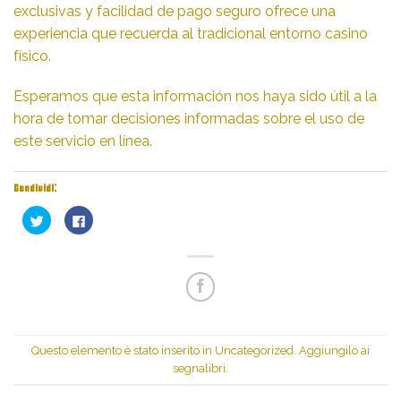
exclusivas y facilidad de pago seguro ofrece una
experiencia que recuerda al tradicional entorno casino
físico.
Esperamos que esta información nos haya sido útil a la
hora de tomar decisiones informadas sobre el uso de
este servicio en línea.
Condividi:
Fai
Fai
clic
clic
qui
per
per
condividere
condividere
su
su
Facebook
Twitter
(Si
(Si
apre
apre
in
in
una
una
nuova
nuova
finestra)
finestra)
Questo elemento è stato inserito in
Uncategorized
. Aggiungilo ai
segnalibri
.