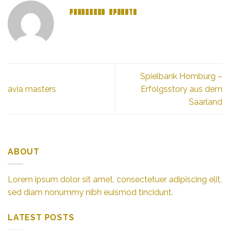
FRANCESCO SPOSATO
Spielbank Homburg –
avia masters
Erfolgsstory aus dem
Saarland
ABOUT
Lorem ipsum dolor sit amet, consectetuer adipiscing elit,
sed diam nonummy nibh euismod tincidunt.
LATEST POSTS