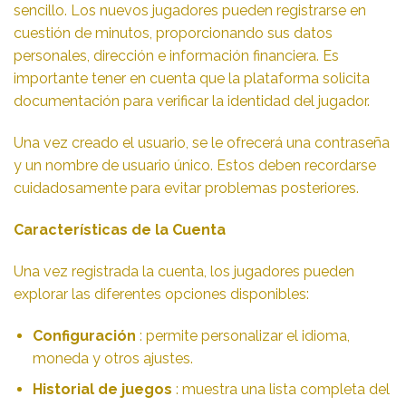
sencillo. Los nuevos jugadores pueden registrarse en
cuestión de minutos, proporcionando sus datos
personales, dirección e información financiera. Es
importante tener en cuenta que la plataforma solicita
documentación para verificar la identidad del jugador.
Una vez creado el usuario, se le ofrecerá una contraseña
y un nombre de usuario único. Estos deben recordarse
cuidadosamente para evitar problemas posteriores.
Características de la Cuenta
Una vez registrada la cuenta, los jugadores pueden
explorar las diferentes opciones disponibles:
Configuración
: permite personalizar el idioma,
moneda y otros ajustes.
Historial de juegos
: muestra una lista completa del