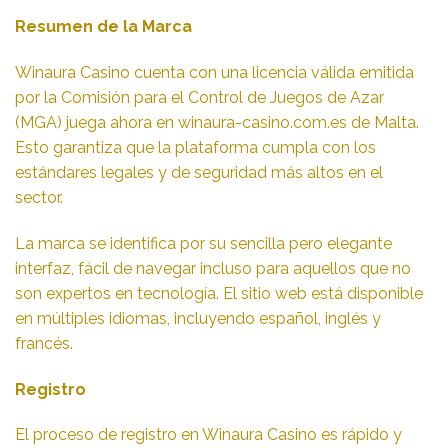
Resumen de la Marca
Winaura Casino cuenta con una licencia válida emitida
por la Comisión para el Control de Juegos de Azar
(MGA)
juega ahora en winaura-casino.com.es
de Malta.
Esto garantiza que la plataforma cumpla con los
estándares legales y de seguridad más altos en el
sector.
La marca se identifica por su sencilla pero elegante
interfaz, fácil de navegar incluso para aquellos que no
son expertos en tecnología. El sitio web está disponible
en múltiples idiomas, incluyendo español, inglés y
francés.
Registro
El proceso de registro en Winaura Casino es rápido y