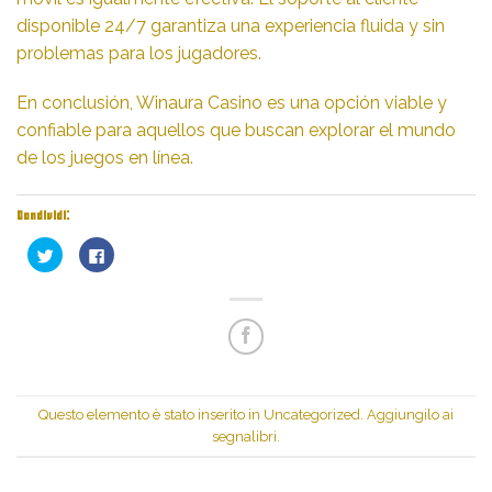
disponible 24/7 garantiza una experiencia fluida y sin
problemas para los jugadores.
En conclusión, Winaura Casino es una opción viable y
confiable para aquellos que buscan explorar el mundo
de los juegos en línea.
Condividi:
Fai
Fai
clic
clic
qui
per
per
condividere
condividere
su
su
Facebook
Twitter
(Si
(Si
apre
apre
in
in
una
una
nuova
nuova
finestra)
finestra)
Questo elemento è stato inserito in
Uncategorized
. Aggiungilo ai
segnalibri
.