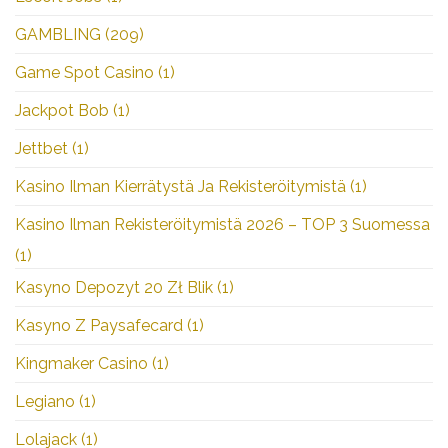
GAMBLING
(209)
Game Spot Casino
(1)
Jackpot Bob
(1)
Jettbet
(1)
Kasino Ilman Kierrätystä Ja Rekisteröitymistä
(1)
Kasino Ilman Rekisteröitymistä 2026 – TOP 3 Suomessa
(1)
Kasyno Depozyt 20 Zł Blik
(1)
Kasyno Z Paysafecard
(1)
Kingmaker Casino
(1)
Legiano
(1)
Lolajack
(1)