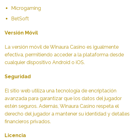
Microgaming
BetSoft
Versión Móvil
La versión móvil de Winaura Casino es igualmente
efectiva, permitiendo acceder a la plataforma desde
cualquier dispositivo Android o iOS.
Seguridad
El sitio web utiliza una tecnología de encriptación
avanzada para garantizar que los datos del jugador
estén seguros. Además, Winaura Casino respeta el
derecho del jugador a mantener su identidad y detalles
financieros privados.
Licencia