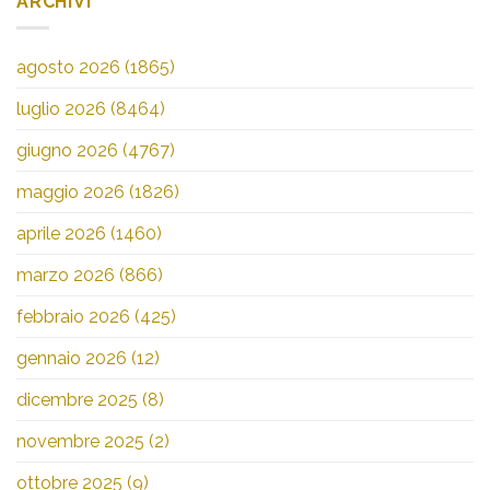
ARCHIVI
agosto 2026
(1865)
luglio 2026
(8464)
giugno 2026
(4767)
maggio 2026
(1826)
aprile 2026
(1460)
marzo 2026
(866)
febbraio 2026
(425)
gennaio 2026
(12)
dicembre 2025
(8)
novembre 2025
(2)
ottobre 2025
(9)