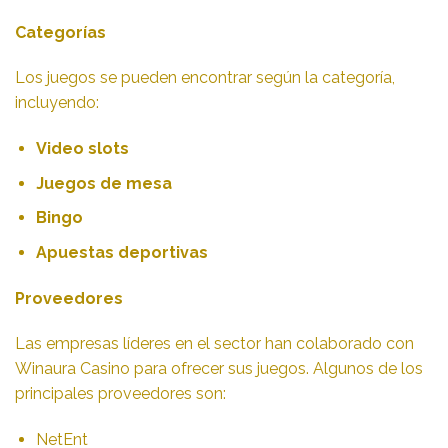
Categorías
Los juegos se pueden encontrar según la categoría,
incluyendo:
Video slots
Juegos de mesa
Bingo
Apuestas deportivas
Proveedores
Las empresas líderes en el sector han colaborado con
Winaura Casino para ofrecer sus juegos. Algunos de los
principales proveedores son:
NetEnt