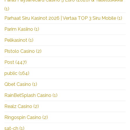
(1)
Parhaat Siru Kasinot 2026 | Vertaa TOP 3 Siru Mobile
(1)
Parim Kasiino
(1)
Pelikasinot
(1)
Pistolo Casino
(2)
Post
(447)
public
(164)
Qbet Casino
(1)
RainBetSplash Casino
(1)
Realz Casino
(2)
Ringospin Casino
(2)
sat-ch
(1)