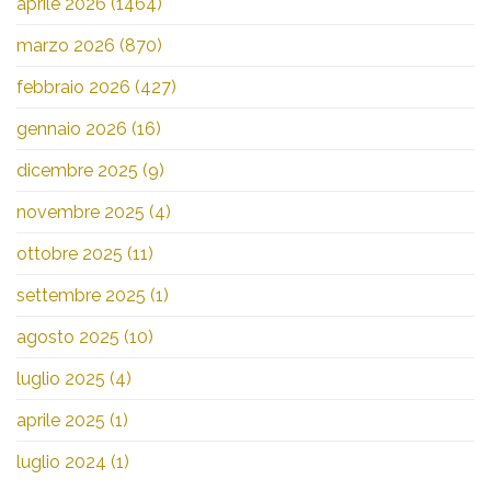
aprile 2026
(1464)
marzo 2026
(870)
febbraio 2026
(427)
gennaio 2026
(16)
dicembre 2025
(9)
novembre 2025
(4)
ottobre 2025
(11)
settembre 2025
(1)
agosto 2025
(10)
luglio 2025
(4)
aprile 2025
(1)
luglio 2024
(1)