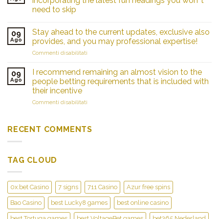
incorporating the latest fun headings you won’ t
need to skip
Stay ahead to the current updates, exclusive also
09
Ago
provides, and you may professional expertise!
su
Commenti disabilitati
Stay
ahead
I recommend remaining an almost vision to the
09
to
Ago
people betting requirements that is included with
the
their incentive
current
su
Commenti disabilitati
updates,
I
exclusive
recommend
also
remaining
provides,
RECENT COMMENTS
an
and
almost
you
vision
may
TAG CLOUD
to
professional
the
expertise!
people
betting
0x.bet Casino
7 signs
711 Casino
Azur free spins
requirements
that
Bao Casino
best Lucky8 games
best online casino
is
included
best Tortuga games
best VoltageBet games
bet365 Nederland