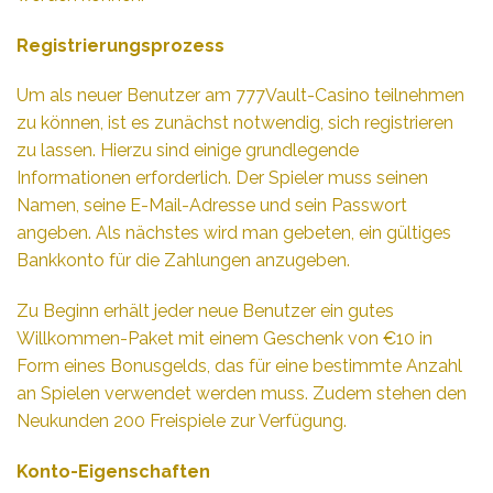
Registrierungsprozess
Um als neuer Benutzer am 777Vault-Casino teilnehmen
zu können, ist es zunächst notwendig, sich registrieren
zu lassen. Hierzu sind einige grundlegende
Informationen erforderlich. Der Spieler muss seinen
Namen, seine E-Mail-Adresse und sein Passwort
angeben. Als nächstes wird man gebeten, ein gültiges
Bankkonto für die Zahlungen anzugeben.
Zu Beginn erhält jeder neue Benutzer ein gutes
Willkommen-Paket mit einem Geschenk von €10 in
Form eines Bonusgelds, das für eine bestimmte Anzahl
an Spielen verwendet werden muss. Zudem stehen den
Neukunden 200 Freispiele zur Verfügung.
Konto-Eigenschaften