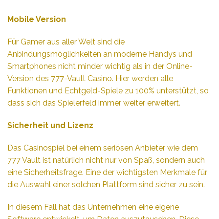
Mobile Version
Für Gamer aus aller Welt sind die
Anbindungsmöglichkeiten an moderne Handys und
Smartphones nicht minder wichtig als in der Online-
Version des 777-Vault Casino. Hier werden alle
Funktionen und Echtgeld-Spiele zu 100% unterstützt, so
dass sich das Spielerfeld immer weiter erweitert.
Sicherheit und Lizenz
Das Casinospiel bei einem seriösen Anbieter wie dem
777 Vault ist natürlich nicht nur von Spaß, sondern auch
eine Sicherheitsfrage. Eine der wichtigsten Merkmale für
die Auswahl einer solchen Plattform sind sicher zu sein.
In diesem Fall hat das Unternehmen eine eigene