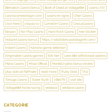
with
Betnation Casino bonus
Book of Dead at VoltageBet
casino 770
their
incentive
casinocomeonlogin.com
casino en ligne
Cheri Casino
click here
cliquez ici
ComeOn! Casino
CresusCasino
fairpari
Fair Play Casino
Hard Rock Casino
hier klicken
Holland casino bonus
https://wildrobincasinologinfr.com/
Instant Casino
Kansino game selection
Kingmaker casino games
klik hier
Leon Bet withdrawal options
Maria Casino
Mirax Official
MonteCryptos bonus review
play slots at FatPirate
read more
Ruby Slots
TAG
Tortuga Casino
Tower Rush
VBet FR
visit site
VoltageBet horse racing
westace
westace casino
CATEGORIE