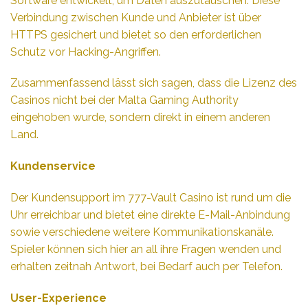
Software entwickelt, um Daten auszutauschen. Diese
Verbindung zwischen Kunde und Anbieter ist über
HTTPS gesichert und bietet so den erforderlichen
Schutz vor Hacking-Angriffen.
Zusammenfassend lässt sich sagen, dass die Lizenz des
Casinos nicht bei der Malta Gaming Authority
eingehoben wurde, sondern direkt in einem anderen
Land.
Kundenservice
Der Kundensupport im 777-Vault Casino ist rund um die
Uhr erreichbar und bietet eine direkte E-Mail-Anbindung
sowie verschiedene weitere Kommunikationskanäle.
Spieler können sich hier an all ihre Fragen wenden und
erhalten zeitnah Antwort, bei Bedarf auch per Telefon.
User-Experience