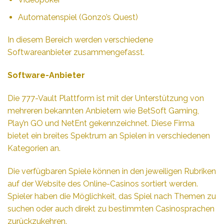
Automatenspiel (Gonzo’s Quest)
In diesem Bereich werden verschiedene
Softwareanbieter zusammengefasst.
Software-Anbieter
Die 777-Vault Plattform ist mit der Unterstützung von
mehreren bekannten Anbietern wie BetSoft Gaming,
Play’n GO und NetEnt gekennzeichnet. Diese Firma
bietet ein breites Spektrum an Spielen in verschiedenen
Kategorien an.
Die verfügbaren Spiele können in den jeweiligen Rubriken
auf der Website des Online-Casinos sortiert werden.
Spieler haben die Möglichkeit, das Spiel nach Themen zu
suchen oder auch direkt zu bestimmten Casinosprachen
zurückzukehren.