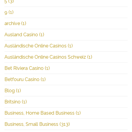
5
(3)
9
(1)
archive
(1)
Ausland Casino
(1)
Ausländische Online Casinos
(1)
Ausländische Online Casinos Schweiz
(1)
Bet Riviera Casino
(1)
Betfouru Casino
(1)
Blog
(1)
Britsino
(1)
Business, Home Based Business
(1)
Business, Small Business
(313)