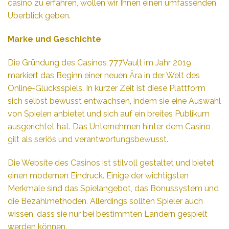
casino
zu erfahren, wollen wir Ihnen einen umfassenden
Überblick geben.
Marke und Geschichte
Die Gründung des Casinos 777Vault im Jahr 2019
markiert das Beginn einer neuen Ära in der Welt des
Online-Glücksspiels. In kurzer Zeit ist diese Plattform
sich selbst bewusst entwachsen, indem sie eine Auswahl
von Spielen anbietet und sich auf ein breites Publikum
ausgerichtet hat. Das Unternehmen hinter dem Casino
gilt als seriös und verantwortungsbewusst.
Die Website des Casinos ist stilvoll gestaltet und bietet
einen modernen Eindruck. Einige der wichtigsten
Merkmale sind das Spielangebot, das Bonussystem und
die Bezahlmethoden. Allerdings sollten Spieler auch
wissen, dass sie nur bei bestimmten Ländern gespielt
werden können.