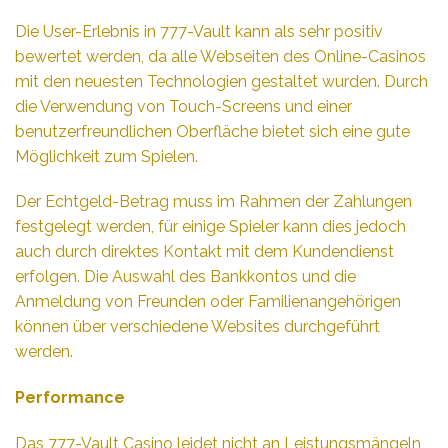
Die User-Erlebnis in 777-Vault kann als sehr positiv
bewertet werden, da alle Webseiten des Online-Casinos
mit den neuesten Technologien gestaltet wurden. Durch
die Verwendung von Touch-Screens und einer
benutzerfreundlichen Oberfläche bietet sich eine gute
Möglichkeit zum Spielen.
Der Echtgeld-Betrag muss im Rahmen der Zahlungen
festgelegt werden, für einige Spieler kann dies jedoch
auch durch direktes Kontakt mit dem Kundendienst
erfolgen. Die Auswahl des Bankkontos und die
Anmeldung von Freunden oder Familienangehörigen
können über verschiedene Websites durchgeführt
werden.
Performance
Das 777-Vault Casino leidet nicht an Leistungsmängeln,