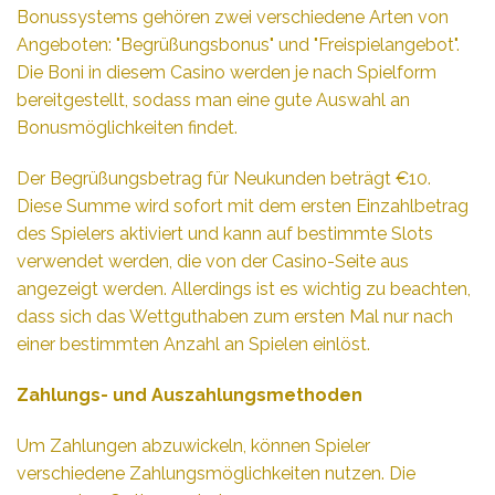
Bonussystems gehören zwei verschiedene Arten von
Angeboten: "Begrüßungsbonus" und "Freispielangebot".
Die Boni in diesem Casino werden je nach Spielform
bereitgestellt, sodass man eine gute Auswahl an
Bonusmöglichkeiten findet.
Der Begrüßungsbetrag für Neukunden beträgt €10.
Diese Summe wird sofort mit dem ersten Einzahlbetrag
des Spielers aktiviert und kann auf bestimmte Slots
verwendet werden, die von der Casino-Seite aus
angezeigt werden. Allerdings ist es wichtig zu beachten,
dass sich das Wettguthaben zum ersten Mal nur nach
einer bestimmten Anzahl an Spielen einlöst.
Zahlungs- und Auszahlungsmethoden
Um Zahlungen abzuwickeln, können Spieler
verschiedene Zahlungsmöglichkeiten nutzen. Die