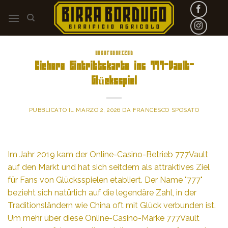
Skip
to
content
UNCATEGORIZED
Sichere Eintrittskarte ins 777-Vault-
Glücksspiel
PUBBLICATO IL
MARZO 2, 2026
DA
FRANCESCO SPOSATO
Im Jahr 2019 kam der Online-Casino-Betrieb 777Vault
auf den Markt und hat sich seitdem als attraktives Ziel
für Fans von Glücksspielen etabliert. Der Name "777"
bezieht sich natürlich auf die legendäre Zahl, in der
Traditionsländern wie China oft mit Glück verbunden ist.
Um mehr über diese Online-Casino-Marke
777Vault