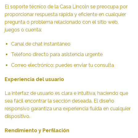
El soporte técnico de la Casa Lincoln se preocupa por
proporcionar respuesta rápida y eficiente en cualquier
pregunta o problema relacionado con el sitio web,
juegos o cuenta:
Canal de chat instantáneo
Teléfono directo para asistencia urgente
Correo electrónico: puedes enviar tu consulta
Experiencia del usuario
La interfaz de usuario es clara e intuitiva, haciendo que
sea fácil encontrar la sección deseada. El diseño
responsivo garantiza una experiencia fluida en cualquier
dispositivo.
Rendimiento y Perfilación