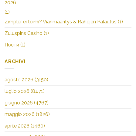
2026
(1)
Zimpler ei toimi? Vianmääritys & Rahojen Palautus
(1)
Zuluspins Casino
(1)
Пости
(1)
ARCHIVI
agosto 2026
(3150)
luglio 2026
(8471)
giugno 2026
(4767)
maggio 2026
(1826)
aprile 2026
(1460)