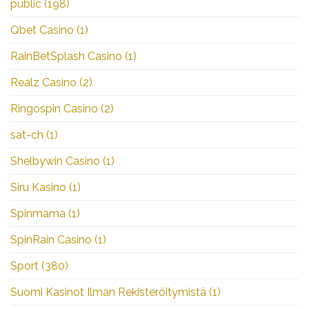
public
(198)
Qbet Casino
(1)
RainBetSplash Casino
(1)
Realz Casino
(2)
Ringospin Casino
(2)
sat-ch
(1)
Shelbywin Casino
(1)
Siru Kasino
(1)
Spinmama
(1)
SpinRain Casino
(1)
Sport
(380)
Suomi Kasinot Ilman Rekisteröitymistä
(1)