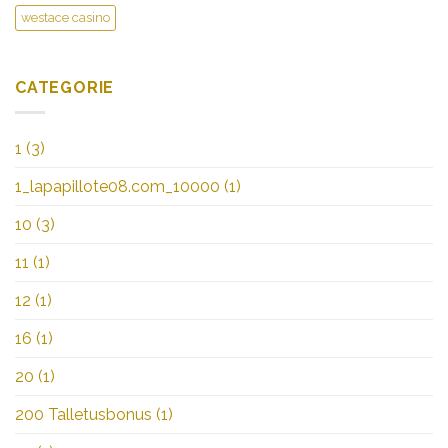
westace casino
CATEGORIE
1
(3)
1_lapapillote08.com_10000
(1)
10
(3)
11
(1)
12
(1)
16
(1)
20
(1)
200 Talletusbonus
(1)