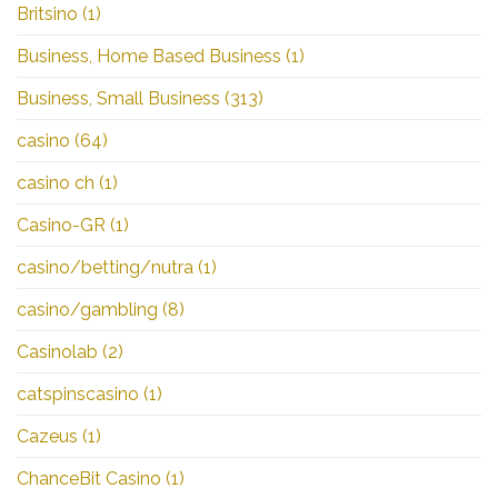
Britsino
(1)
Business, Home Based Business
(1)
Business, Small Business
(313)
casino
(64)
casino ch
(1)
Casino-GR
(1)
casino/betting/nutra
(1)
casino/gambling
(8)
Casinolab
(2)
catspinscasino
(1)
Cazeus
(1)
ChanceBit Casino
(1)