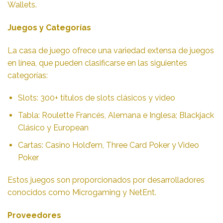
Wallets.
Juegos y Categorías
La casa de juego ofrece una variedad extensa de juegos
en línea, que pueden clasificarse en las siguientes
categorías:
Slots: 300+ títulos de slots clásicos y video
Tabla: Roulette Francés, Alemana e Inglesa; Blackjack
Clásico y European
Cartas: Casino Hold’em, Three Card Poker y Video
Poker
Estos juegos son proporcionados por desarrolladores
conocidos como Microgaming y NetEnt.
Proveedores