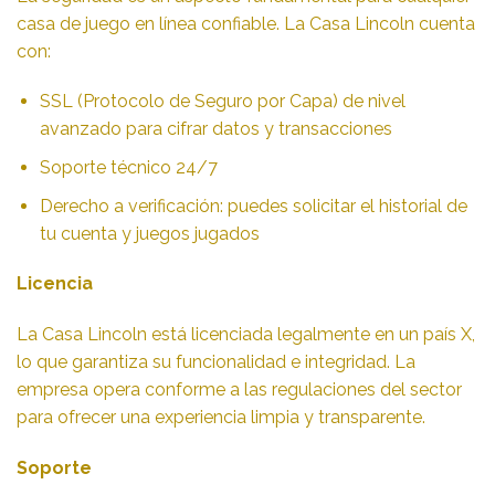
casa de juego en línea confiable. La Casa Lincoln cuenta
con:
SSL (Protocolo de Seguro por Capa) de nivel
avanzado para cifrar datos y transacciones
Soporte técnico 24/7
Derecho a verificación: puedes solicitar el historial de
tu cuenta y juegos jugados
Licencia
La Casa Lincoln está licenciada legalmente en un país X,
lo que garantiza su funcionalidad e integridad. La
empresa opera conforme a las regulaciones del sector
para ofrecer una experiencia limpia y transparente.
Soporte