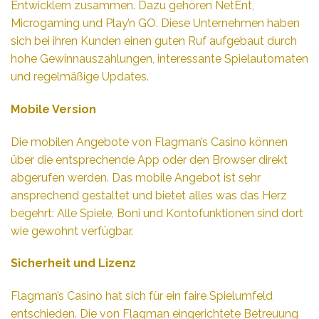
Entwicklern zusammen. Dazu gehören NetEnt,
Microgaming und Play’n GO. Diese Unternehmen haben
sich bei ihren Kunden einen guten Ruf aufgebaut durch
hohe Gewinnauszahlungen, interessante Spielautomaten
und regelmäßige Updates.
Mobile Version
Die mobilen Angebote von Flagman’s Casino können
über die entsprechende App oder den Browser direkt
abgerufen werden. Das mobile Angebot ist sehr
ansprechend gestaltet und bietet alles was das Herz
begehrt: Alle Spiele, Boni und Kontofunktionen sind dort
wie gewohnt verfügbar.
Sicherheit und Lizenz
Flagman’s Casino hat sich für ein faire Spielumfeld
entschieden. Die von Flagman eingerichtete Betreuung