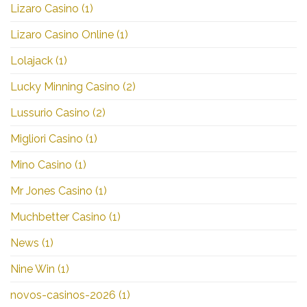
Lizaro Casino
(1)
Lizaro Casino Online
(1)
Lolajack
(1)
Lucky Minning Casino
(2)
Lussurio Casino
(2)
Migliori Casino
(1)
Mino Casino
(1)
Mr Jones Casino
(1)
Muchbetter Casino
(1)
News
(1)
Nine Win
(1)
novos-casinos-2026
(1)