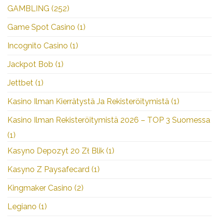
GAMBLING
(252)
Game Spot Casino
(1)
Incognito Casino
(1)
Jackpot Bob
(1)
Jettbet
(1)
Kasino Ilman Kierrätystä Ja Rekisteröitymistä
(1)
Kasino Ilman Rekisteröitymistä 2026 – TOP 3 Suomessa
(1)
Kasyno Depozyt 20 Zł Blik
(1)
Kasyno Z Paysafecard
(1)
Kingmaker Casino
(2)
Legiano
(1)