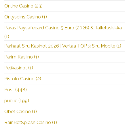
Online Casino
(23)
Onlyspins Casino
(1)
Paras Paysafecard Casino 5 Euro (2026) & Talletuskikka
(1)
Parhaat Siru Kasinot 2026 | Vertaa TOP 3 Siru Mobile
(1)
Parim Kasiino
(1)
Pelikasinot
(1)
Pistolo Casino
(2)
Post
(448)
public
(199)
Qbet Casino
(1)
RainBetSplash Casino
(1)