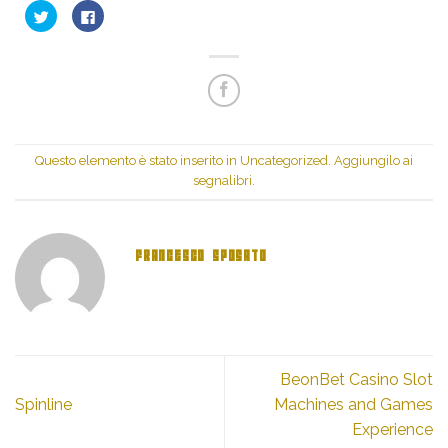
Fai
Fai
clic
clic
qui
per
per
condividere
condividere
su
su
Facebook
Twitter
(Si
(Si
apre
apre
in
in
una
una
nuova
nuova
finestra)
finestra)
Questo elemento è stato inserito in
Uncategorized
. Aggiungilo ai
segnalibri
.
FRANCESCO SPOSATO
BeonBet Casino Slot
Spinline
Machines and Games
Experience