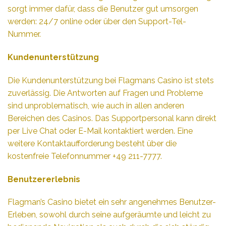
sorgt immer dafür, dass die Benutzer gut umsorgen
werden: 24/7 online oder über den Support-Tel-
Nummer.
Kundenunterstützung
Die Kundenunterstützung bei Flagmans Casino ist stets
zuverlässig. Die Antworten auf Fragen und Probleme
sind unproblematisch, wie auch in allen anderen
Bereichen des Casinos. Das Supportpersonal kann direkt
per Live Chat oder E-Mail kontaktiert werden. Eine
weitere Kontaktaufforderung besteht über die
kostenfreie Telefonnummer +49 211-7777.
Benutzererlebnis
Flagman’s Casino bietet ein sehr angenehmes Benutzer-
Erleben, sowohl durch seine aufgeräumte und leicht zu