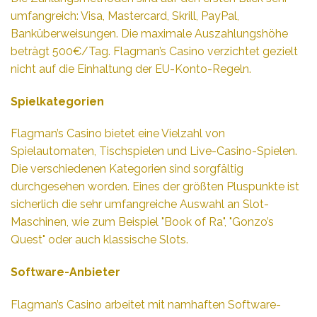
umfangreich: Visa, Mastercard, Skrill, PayPal,
Banküberweisungen. Die maximale Auszahlungshöhe
beträgt 500€/Tag. Flagman’s Casino verzichtet gezielt
nicht auf die Einhaltung der EU-Konto-Regeln.
Spielkategorien
Flagman’s Casino bietet eine Vielzahl von
Spielautomaten, Tischspielen und Live-Casino-Spielen.
Die verschiedenen Kategorien sind sorgfältig
durchgesehen worden. Eines der größten Pluspunkte ist
sicherlich die sehr umfangreiche Auswahl an Slot-
Maschinen, wie zum Beispiel "Book of Ra", "Gonzo’s
Quest" oder auch klassische Slots.
Software-Anbieter
Flagman’s Casino arbeitet mit namhaften Software-