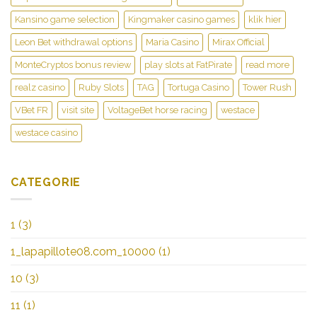
Kansino game selection
Kingmaker casino games
klik hier
Leon Bet withdrawal options
Maria Casino
Mirax Official
MonteCryptos bonus review
play slots at FatPirate
read more
realz casino
Ruby Slots
TAG
Tortuga Casino
Tower Rush
VBet FR
visit site
VoltageBet horse racing
westace
westace casino
CATEGORIE
1
(3)
1_lapapillote08.com_10000
(1)
10
(3)
11
(1)