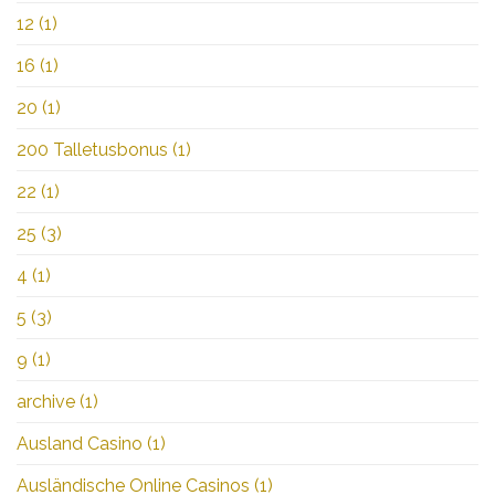
12
(1)
16
(1)
20
(1)
200 Talletusbonus
(1)
22
(1)
25
(3)
4
(1)
5
(3)
9
(1)
archive
(1)
Ausland Casino
(1)
Ausländische Online Casinos
(1)