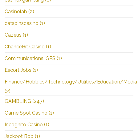
Casinolab
(2)
catspinscasino
(1)
Cazeus
(1)
ChanceBit Casino
(1)
Communications, GPS
(1)
Escort Jobs
(1)
Finance/Hobbies/Technology/Utilities/Education/Media
(2)
GAMBLING
(247)
Game Spot Casino
(1)
Incognito Casino
(1)
Jackpot Bob
(1)