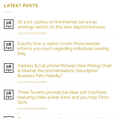
LATEST POSTS
Of a lot casinos on the internet set a max
08
Ago
winnings restrict on the zero deposit bonuses
su
Commenti disabilitati
Of
a
Exactly how a casino covers those people
08
lot
Ago
informs you much regarding individuals running
casinos
they
on
the
internet
Address & Cell phone Pictures View Pricing Chart
08
set
Ago
& Internet Recommendations Description
a
Business Pets Friendly?
max
su
Commenti disabilitati
winnings
Address
restrict
&
on
Three Taverns provide bar ideal slot machines
08
Cell
the
Ago
featuring Video poker, Keno and you may Films
phone
zero
Slots
Pictures
deposit
su
Commenti disabilitati
View
bonuses
Three
Pricing
Taverns
Chart