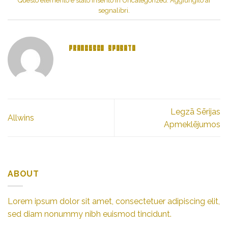
Questo elemento è stato inserito in
Uncategorized
. Aggiungilo ai
segnalibri
.
FRANCESCO SPOSATO
Legzā Sērijas
Allwins
Apmeklējumos
ABOUT
Lorem ipsum dolor sit amet, consectetuer adipiscing elit,
sed diam nonummy nibh euismod tincidunt.