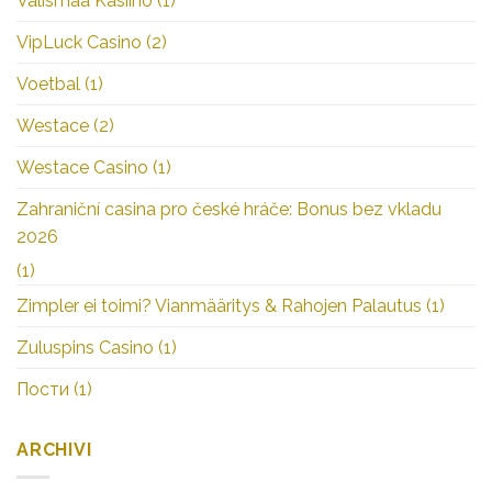
Välismaa Kasiino
(1)
VipLuck Casino
(2)
Voetbal
(1)
Westace
(2)
Westace Casino
(1)
Zahraniční casina pro české hráče: Bonus bez vkladu
2026
(1)
Zimpler ei toimi? Vianmääritys & Rahojen Palautus
(1)
Zuluspins Casino
(1)
Пости
(1)
ARCHIVI