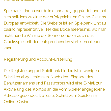
Spielbank Lindau wurde im Jahr 2005 gegründet und hat
sich seitdem zu einer der erfolgreichsten Online-Casinos
Europas entwickelt. Die Website ist ein
Spielbank Lindau
casino
repräsentativer Teil des Bodenseeraums, wo man
nicht nur die Wärme der Sonne, sondern auch das
Glücksspiel mit den entsprechenden Vorteilen erleben
kann.
Registrierung und Account-Erstellung
Die Registrierung bei Spielbank Lindau ist in wenigen
Schritten abgeschlossen. Nach dem Eingabe des
Benutzernamens und Passwortes wird eine E-Mail zur
Aktivierung des Kontos an die vom Spieler angegebene
Adresse gesendet. Der erste Schritt zum Spielen im
Online-Casino.