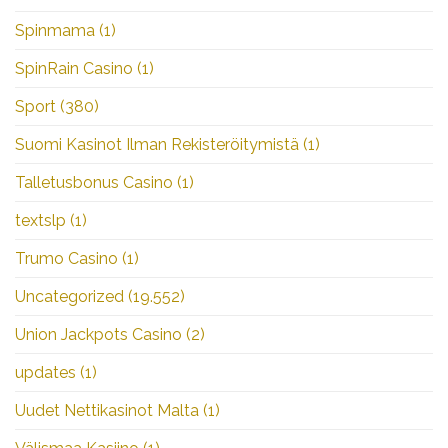
Spinmama
(1)
SpinRain Casino
(1)
Sport
(380)
Suomi Kasinot Ilman Rekisteröitymistä
(1)
Talletusbonus Casino
(1)
textslp
(1)
Trumo Casino
(1)
Uncategorized
(19.552)
Union Jackpots Casino
(2)
updates
(1)
Uudet Nettikasinot Malta
(1)