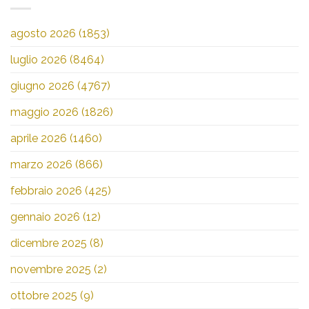
agosto 2026
(1853)
luglio 2026
(8464)
giugno 2026
(4767)
maggio 2026
(1826)
aprile 2026
(1460)
marzo 2026
(866)
febbraio 2026
(425)
gennaio 2026
(12)
dicembre 2025
(8)
novembre 2025
(2)
ottobre 2025
(9)