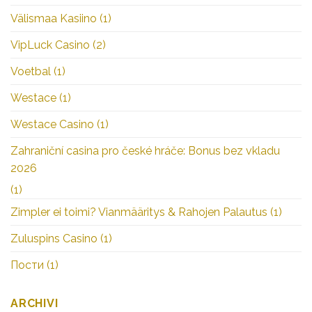
Välismaa Kasiino
(1)
VipLuck Casino
(2)
Voetbal
(1)
Westace
(1)
Westace Casino
(1)
Zahraniční casina pro české hráče: Bonus bez vkladu
2026
(1)
Zimpler ei toimi? Vianmääritys & Rahojen Palautus
(1)
Zuluspins Casino
(1)
Пости
(1)
ARCHIVI