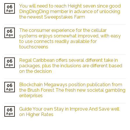
You will need to reach Height seven since good
06
Ago
DingDingDing member in advance of unlocking
the newest Sweepstakes Farm
The consumer experience for the cellular
06
Ago
systems enjoys somewhat improved, with easy
to use connects readily available for
touchscreens
Regal Caribbean offers several different take in
06
Ago
packages, plus the inclusions are different based
on the decision
Blockchain Megaways position publication from
06
Ago
the Brush Forest The fresh new societal gambling
enterprises
Guide Your own Stay in Improve And Save well
06
Ago
on Higher Rates