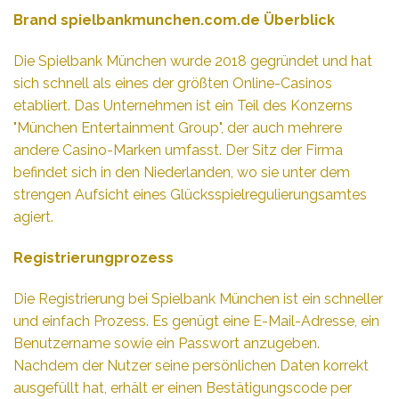
Brand
spielbankmunchen.com.de
Überblick
Die Spielbank München wurde 2018 gegründet und hat
sich schnell als eines der größten Online-Casinos
etabliert. Das Unternehmen ist ein Teil des Konzerns
"München Entertainment Group", der auch mehrere
andere Casino-Marken umfasst. Der Sitz der Firma
befindet sich in den Niederlanden, wo sie unter dem
strengen Aufsicht eines Glücksspielregulierungsamtes
agiert.
Registrierungprozess
Die Registrierung bei Spielbank München ist ein schneller
und einfach Prozess. Es genügt eine E-Mail-Adresse, ein
Benutzername sowie ein Passwort anzugeben.
Nachdem der Nutzer seine persönlichen Daten korrekt
ausgefüllt hat, erhält er einen Bestätigungscode per