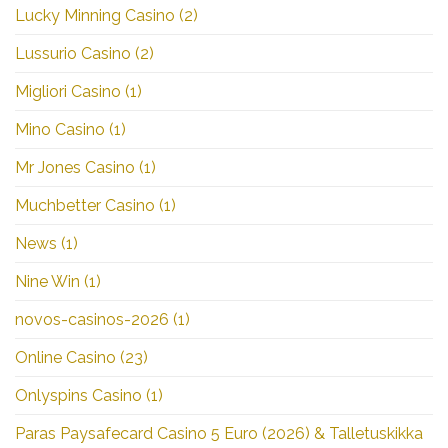
Lucky Minning Casino
(2)
Lussurio Casino
(2)
Migliori Casino
(1)
Mino Casino
(1)
Mr Jones Casino
(1)
Muchbetter Casino
(1)
News
(1)
Nine Win
(1)
novos-casinos-2026
(1)
Online Casino
(23)
Onlyspins Casino
(1)
Paras Paysafecard Casino 5 Euro (2026) & Talletuskikka