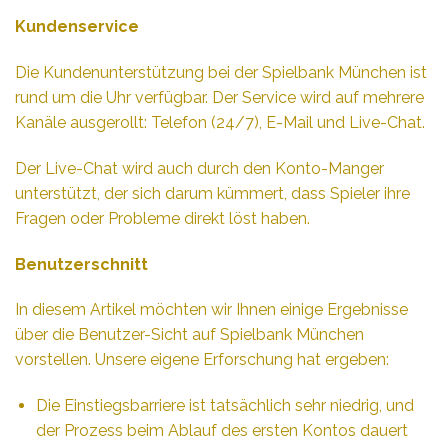
Kundenservice
Die Kundenunterstützung bei der Spielbank München ist
rund um die Uhr verfügbar. Der Service wird auf mehrere
Kanäle ausgerollt: Telefon (24/7), E-Mail und Live-Chat.
Der Live-Chat wird auch durch den Konto-Manger
unterstützt, der sich darum kümmert, dass Spieler ihre
Fragen oder Probleme direkt löst haben.
Benutzerschnitt
In diesem Artikel möchten wir Ihnen einige Ergebnisse
über die Benutzer-Sicht auf Spielbank München
vorstellen. Unsere eigene Erforschung hat ergeben:
Die Einstiegsbarriere ist tatsächlich sehr niedrig, und
der Prozess beim Ablauf des ersten Kontos dauert