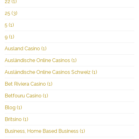
22
(1)
25
(3)
5
(1)
9
(1)
Ausland Casino
(1)
Ausländische Online Casinos
(1)
Ausländische Online Casinos Schweiz
(1)
Bet Riviera Casino
(1)
Betfouru Casino
(1)
Blog
(1)
Britsino
(1)
Business, Home Based Business
(1)