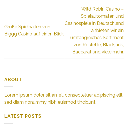
Wild Robin Casino –
Spielautomaten und
Casinospiele in Deutschland
Große Spielhallen von
anbieten wir ein
Biggg Casino auf einen Blick
umfangreiches Sortiment
von Roulette, Blackjack,
Baccarat und viele mehr.
ABOUT
Lorem ipsum dolor sit amet, consectetuer adipiscing elit,
sed diam nonummy nibh euismod tincidunt.
LATEST POSTS