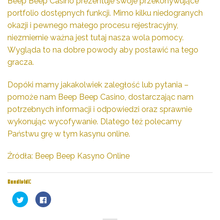
Beep Beep Casino prezentuje swoje przekonywujące
portfolio dostępnych funkcji. Mimo kilku niedogranych
okazji i pewnego małego procesu rejestracyjny,
niezmiernie ważna jest tutaj nasza wola pomocy.
Wygląda to na dobre powody aby postawić na tego
gracza.
Dopóki mamy jakakolwiek zaległość lub pytania –
pomoże nam Beep Beep Casino, dostarczając nam
potrzebnych informacji i odpowiedzi oraz sprawnie
wykonując wycofywanie. Dlatego też polecamy
Państwu grę w tym kasynu online.
Źródła: Beep Beep Kasyno Online
Condividi:
Fai
Fai
clic
clic
qui
per
per
condividere