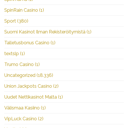
SpinRain Casino
(1)
Sport
(380)
Suomi Kasinot Ilman Rekisteröitymistä
(1)
Talletusbonus Casino
(1)
textslp
(1)
Trumo Casino
(1)
Uncategorized
(18.336)
Union Jackpots Casino
(2)
Uudet Nettikasinot Malta
(1)
Välismaa Kasiino
(1)
VipLuck Casino
(2)