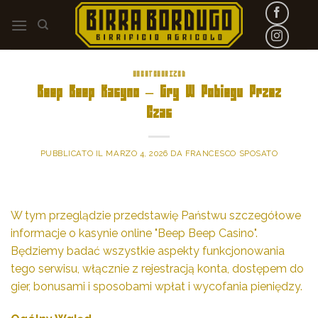
Skip
to
content
UNCATEGORIZED
Beep Beep Kasyno – Gry W Pobiegu Przez
Czas
PUBBLICATO IL
MARZO 4, 2026
DA
FRANCESCO SPOSATO
W tym przeglądzie przedstawię Państwu szczegółowe
informacje o kasynie online "Beep Beep Casino".
Będziemy badać wszystkie aspekty funkcjonowania
tego serwisu, włącznie z rejestracją konta, dostępem do
gier, bonusami i sposobami wpłat i wycofania pieniędzy.