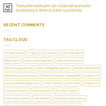
delle
Türkiye’de bahisçiler için cazip kampanyalar
07
slot:
Ago
düzenleniyor Bethub bahis sayfasında
le
migliori
opzioni
per
RECENT COMMENTS
il
tuo
gioco
TAG CLOUD
0x.bet Casino
7 signs
711 Casino
Azur free spins
Bao Casino
best Lucky8 games
best online casino
best Tortuga games
best VoltageBet games
bet365 Nederland
Betnation Casino bonus
Book of Dead at VoltageBet
casino 770
casinocomeonlogin.com
Cheri Casino
click here
cliquez ici
ComeOn! Casino
CresusCasino
Fair Play Casino
Hard Rock Casino
hier klicken
Holland casino bonus
https://wildrobincasinologinfr.com/
Instant Casino