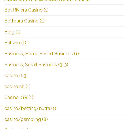
Bet Riviera Casino
(1)
Betfouru Casino
(1)
Blog
(1)
Britsino
(1)
Business, Home Based Business
(1)
Business, Small Business
(313)
casino
(63)
casino ch
(1)
Casino-GR
(1)
casino/betting/nutra
(1)
casino/gambling
(8)