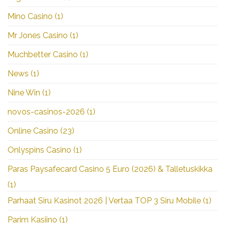
Mino Casino
(1)
Mr Jones Casino
(1)
Muchbetter Casino
(1)
News
(1)
Nine Win
(1)
novos-casinos-2026
(1)
Online Casino
(23)
Onlyspins Casino
(1)
Paras Paysafecard Casino 5 Euro (2026) & Talletuskikka
(1)
Parhaat Siru Kasinot 2026 | Vertaa TOP 3 Siru Mobile
(1)
Parim Kasiino
(1)