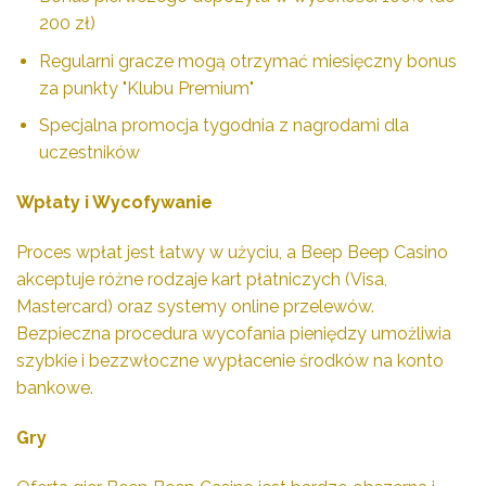
200 zł)
Regularni gracze mogą otrzymać miesięczny bonus
za punkty "Klubu Premium"
Specjalna promocja tygodnia z nagrodami dla
uczestników
Wpłaty i Wycofywanie
Proces wpłat jest łatwy w użyciu, a Beep Beep Casino
akceptuje różne rodzaje kart płatniczych (Visa,
Mastercard) oraz systemy online przelewów.
Bezpieczna procedura wycofania pieniędzy umożliwia
szybkie i bezzwłoczne wypłacenie środków na konto
bankowe.
Gry