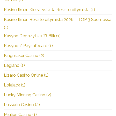
Kasino Ilman Kierrätystä Ja Rekisteröitymistä
(1)
Kasino Ilman Rekisteröitymistä 2026 – TOP 3 Suomessa
(1)
Kasyno Depozyt 20 Zł Blik
(1)
Kasyno Z Paysafecard
(1)
Kingmaker Casino
(2)
Legiano
(1)
Lizaro Casino Online
(1)
Lolajack
(1)
Lucky Minning Casino
(2)
Lussurio Casino
(2)
Migliori Casino
(1)