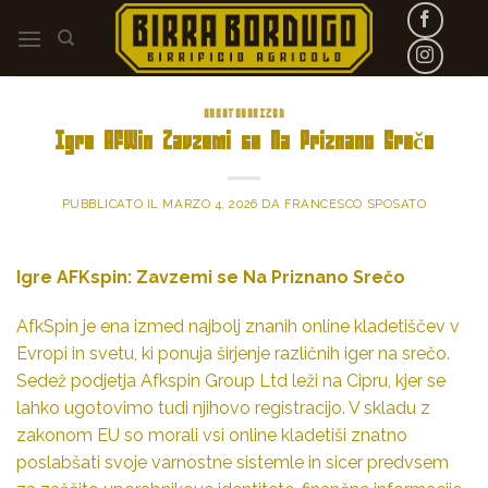
Skip
to
content
UNCATEGORIZED
Igre AFWin Zavzemi se Na Priznano Srečo
PUBBLICATO IL
MARZO 4, 2026
DA
FRANCESCO SPOSATO
Igre AFKspin: Zavzemi se Na Priznano Srečo
AfkSpin je ena izmed najbolj znanih online kladetiščev v
Evropi in svetu, ki ponuja širjenje različnih iger na srečo.
Sedež podjetja Afkspin Group Ltd leži na Cipru, kjer se
lahko ugotovimo tudi njihovo registracijo. V skladu z
zakonom EU so morali vsi online kladetiši znatno
poslabšati svoje varnostne sistemle in sicer predvsem