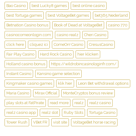
Bao Casino
best Lucky8 games
best online casino
best Tortuga games
best VoltageBet games
bet365 Nederland
Betnation Casino bonus
Book of Dead at VoltageBet
casino 770
casinocomeonlogin.com
casino realz
Cheri Casino
click here
cliquez ici
ComeOn! Casino
CresusCasino
Fair Play Casino
Hard Rock Casino
hier klicken
Holland casino bonus
https://wildrobincasinologinfr.com/
Instant Casino
Kansino game selection
Kingmaker casino games
klik hier
Leon Bet withdrawal options
Maria Casino
Mirax Official
MonteCryptos bonus review
play slots at FatPirate
read more
realz
realz casino
realz casino app
realz slot
Ruby Slots
Tortuga Casino
Tower Rush
VBet FR
visit site
VoltageBet horse racing