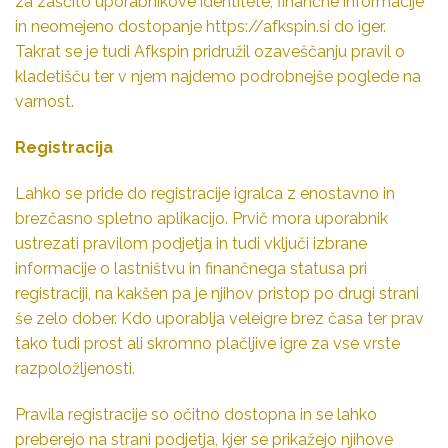
za zaščito uporabnikove identitete, finančne informacije
in neomejeno dostopanje
https://afkspin.si
do iger.
Takrat se je tudi Afkspin pridružil ozaveščanju pravil o
kladetišču ter v njem najdemo podrobnejše poglede na
varnost.
Registracija
Lahko se pride do registracije igralca z enostavno in
brezčasno spletno aplikacijo. Prvič mora uporabnik
ustrezati pravilom podjetja in tudi vključi izbrane
informacije o lastništvu in finančnega statusa pri
registraciji, na kakšen pa je njihov pristop po drugi strani
še zelo dober. Kdo uporablja veleigre brez časa ter prav
tako tudi prost ali skromno plačljive igre za vse vrste
razpoložljenosti.
Pravila registracije so očitno dostopna in se lahko
preberejo na strani podjetja, kjer se prikažejo njihove