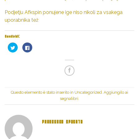
Podjetju Afkspin ponujene ige niso nikoli za vsakega
uporabnika tež
Condividi:
Fai
Fai
clic
clic
qui
per
per
condividere
condividere
su
su
Facebook
Twitter
(Si
(Si
apre
apre
in
in
una
una
nuova
nuova
finestra)
finestra)
Questo elemento è stato inserito in
Uncategorized
. Aggiungilo ai
segnalibri
.
FRANCESCO SPOSATO