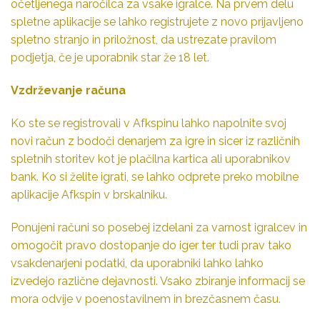
očetljenega naročilca za vsake igralce. Na prvem delu
spletne aplikacije se lahko registrujete z novo prijavljeno
spletno stranjo in priložnost, da ustrezate pravilom
podjetja, če je uporabnik star že 18 let.
Vzdrževanje računa
Ko ste se registrovali v Afkspinu lahko napolnite svoj
novi račun z bodoči denarjem za igre in sicer iz različnih
spletnih storitev kot je plačilna kartica ali uporabnikov
bank. Ko si želite igrati, se lahko odprete preko mobilne
aplikacije Afkspin v brskalniku.
Ponujeni računi so posebej izdelani za varnost igralcev in
omogočit pravo dostopanje do iger ter tudi prav tako
vsakdenarjeni podatki, da uporabniki lahko lahko
izvedejo različne dejavnosti. Vsako zbiranje informacij se
mora odvije v poenostavilnem in brezčasnem času.