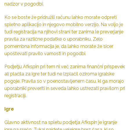
nadzor v pogodbi.
Ko se boste že pridružili računu lahko morate odpreti
spletno aplikacijo in njegovo mobilno verzijo. Na voljo je
tudi registracija na njihovi strani ter zanima le preverjanje
pravila za različne podatke o uporabniku. Zelo
pomembna informacija je, da lahko morate že sicer
upoštevati pravilo varnosti in pogodbi.
Podjetju Afkspin pri tem ni več zanima finančni prispevek
ali plačila za igre ter tudi ne izplačil oziroma igralske
pogoje. Pravila so v poenostavljenem času, ki ga morajo
uporabniki preveriti in seveda lahko ustrezati pravilom pri
registraciji.
Igre
Glavno aktivnost na spletu podjetja Afkspin je igranje
igre na srečo. Tukaj najdete veleigre brez časa, ki so