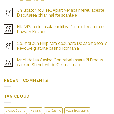
Commenti disabilitati
Battle
your
Un jucator nou Tell Apart verifica mereu aceste
07
way
Ago
Discutarea chiar inainte scanteie
to
gambling
greatness:
Ella Vi?an din Insula Iubirii va fi intr-o legatura cu
07
understand
Ago
Razvan Kovacs!
the
captivating
Cel mai bun Fillip fara depunere De asemenea, ?i
casino
07
Ago
Revolve gratuite casino Romania
mindset
Mr Al doilea Casino Contrabalansare ?i Produs
07
Ago
care au Stimulent de Cel mai mare
RECENT COMMENTS
TAG CLOUD
0x.bet Casino
7 signs
711 Casino
Azur free spins