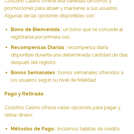
Coolzino Casino ofrece una variedad de bonos y
promociones para atraer y mantener a sus usuarios.
Algunas de las opciones disponibles son:
Bono de Bienvenida
: un bóno que se concede al
registrarse por primera vez.
Recompensas Diarias
: recompensa diaria
disponible durante una determinada cantidad de días
después del registro.
Bonos Semanales
: bonos semanales ofrecidos a
los usuarios según su nivel de fidelidad.
Pago y Retirada
Coolzino Casino ofrece varias opciones para pagar y
retirar dinero:
Métodos de Pago
: incluimos tarjetas de crédito,