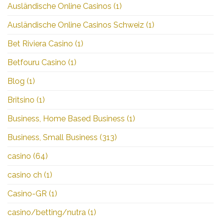
Ausländische Online Casinos
(1)
Ausländische Online Casinos Schweiz
(1)
Bet Riviera Casino
(1)
Betfouru Casino
(1)
Blog
(1)
Britsino
(1)
Business, Home Based Business
(1)
Business, Small Business
(313)
casino
(64)
casino ch
(1)
Casino-GR
(1)
casino/betting/nutra
(1)