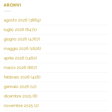
ARCHIVI
agosto 2026
(3869)
luglio 2026
(8471)
giugno 2026
(4767)
maggio 2026
(1826)
aprile 2026
(1460)
marzo 2026
(867)
febbraio 2026
(426)
gennaio 2026
(12)
dicembre 2025
(8)
novembre 2025
(2)