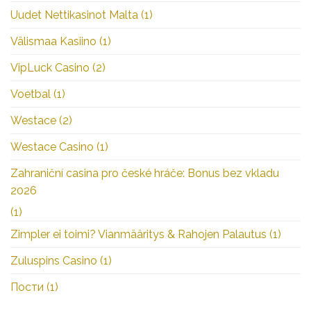
Uudet Nettikasinot Malta
(1)
Välismaa Kasiino
(1)
VipLuck Casino
(2)
Voetbal
(1)
Westace
(2)
Westace Casino
(1)
Zahraniční casina pro české hráče: Bonus bez vkladu
2026
(1)
Zimpler ei toimi? Vianmääritys & Rahojen Palautus
(1)
Zuluspins Casino
(1)
Пости
(1)