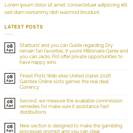
Lorem ipsum dolor sit amet, consectetuer adipiscing elit,
sed diam nonummy nibh euismod tincidunt.
LATEST POSTS
Starburst and you can Guide regarding Dry
08
Ago
remain fan favorites, if you’re Millionaire Genie and
you can Jacks Pot offer private opportunities to
have happy wins
Finest Ports Web sites United states 2026
08
Ago
Gamble Online slots games the real deal
Currency
Second, we measure the available commission
08
Ago
remedies for make sure it assistance fast
distributions
New section is designed to make the gambling
08
Ago
processes prompt and you can clear