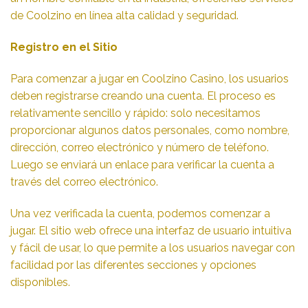
de
Coolzino en línea
alta calidad y seguridad.
Registro en el Sitio
Para comenzar a jugar en Coolzino Casino, los usuarios
deben registrarse creando una cuenta. El proceso es
relativamente sencillo y rápido: solo necesitamos
proporcionar algunos datos personales, como nombre,
dirección, correo electrónico y número de teléfono.
Luego se enviará un enlace para verificar la cuenta a
través del correo electrónico.
Una vez verificada la cuenta, podemos comenzar a
jugar. El sitio web ofrece una interfaz de usuario intuitiva
y fácil de usar, lo que permite a los usuarios navegar con
facilidad por las diferentes secciones y opciones
disponibles.