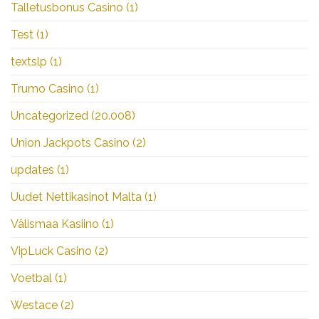
Talletusbonus Casino
(1)
Test
(1)
textslp
(1)
Trumo Casino
(1)
Uncategorized
(20.008)
Union Jackpots Casino
(2)
updates
(1)
Uudet Nettikasinot Malta
(1)
Välismaa Kasiino
(1)
VipLuck Casino
(2)
Voetbal
(1)
Westace
(2)