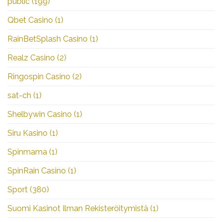
public
(199)
Qbet Casino
(1)
RainBetSplash Casino
(1)
Realz Casino
(2)
Ringospin Casino
(2)
sat-ch
(1)
Shelbywin Casino
(1)
Siru Kasino
(1)
Spinmama
(1)
SpinRain Casino
(1)
Sport
(380)
Suomi Kasinot Ilman Rekisteröitymistä
(1)