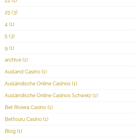
22
(1)
25
(3)
4
(1)
5
(3)
9
(1)
archive
(1)
Ausland Casino
(1)
Ausländische Online Casinos
(1)
Ausländische Online Casinos Schweiz
(1)
Bet Riviera Casino
(1)
Betfouru Casino
(1)
Blog
(1)