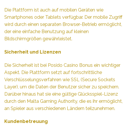
Die Plattform ist auch auf mobilen Geräten wie
Smartphones oder Tablets verfügbar. Der mobile Zugriff
wird durch einen separaten Browser-Betrieb ermöglicht,
der eine einfache Benutzung auf kleinen
Bildschirmgrößen gewährleistet.
Sicherheit und Lizenzen
Die Sicherheit ist bei Posido Casino Bonus ein wichtiger
Aspekt. Die Plattform setzt auf fortschrittliche
Verschlüsselungsverfahren wie SSL (Secure Sockets
Layer), um die Daten der Benutzer sicher zu speichern.
Darüber hinaus hat sie eine gültige Glücksspiel-Lizenz
durch den Malta Gaming Authority, die es ihr ermöglicht,
an Spieler aus verschiedenen Ländern teilzunehmen.
Kundenbetreuung