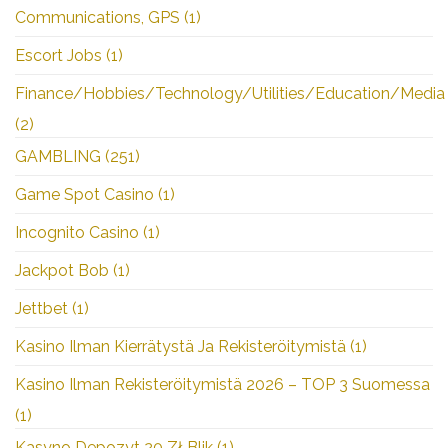
Communications, GPS
(1)
Escort Jobs
(1)
Finance/Hobbies/Technology/Utilities/Education/Media
(2)
GAMBLING
(251)
Game Spot Casino
(1)
Incognito Casino
(1)
Jackpot Bob
(1)
Jettbet
(1)
Kasino Ilman Kierrätystä Ja Rekisteröitymistä
(1)
Kasino Ilman Rekisteröitymistä 2026 – TOP 3 Suomessa
(1)
Kasyno Depozyt 20 Zł Blik
(1)