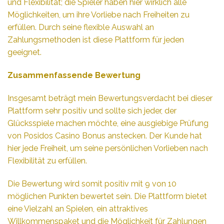
und Flexibilität; die Spieler haben hier wirklich alle
Möglichkeiten, um ihre Vorliebe nach Freiheiten zu
erfüllen. Durch seine flexible Auswahl an
Zahlungsmethoden ist diese Plattform für jeden
geeignet.
Zusammenfassende Bewertung
Insgesamt beträgt mein Bewertungsverdacht bei dieser
Plattform sehr positiv und sollte sich jeder, der
Glücksspiele machen möchte, eine ausgiebige Prüfung
von Posidos Casino Bonus anstecken. Der Kunde hat
hier jede Freiheit, um seine persönlichen Vorlieben nach
Flexibilität zu erfüllen.
Die Bewertung wird somit positiv mit 9 von 10
möglichen Punkten bewertet sein. Die Plattform bietet
eine Vielzahl an Spielen, ein attraktives
Willkommenspaket und die Möglichkeit für Zahlungen