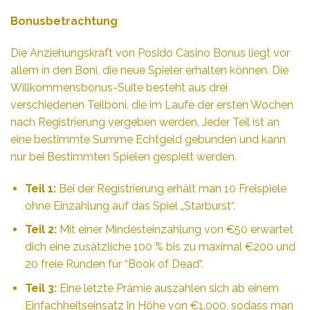
Bonusbetrachtung
Die Anziehungskraft von Posido Casino Bonus liegt vor
allem in den Boni, die neue Spieler erhalten können. Die
Willkommensbonus-Suite besteht aus drei
verschiedenen Teilboni, die im Laufe der ersten Wochen
nach Registrierung vergeben werden. Jeder Teil ist an
eine bestimmte Summe Echtgeld gebunden und kann
nur bei Bestimmten Spielen gespielt werden.
Teil 1:
Bei der Registrierung erhält man 10 Freispiele
ohne Einzahlung auf das Spiel „Starburst“.
Teil 2:
Mit einer Mindesteinzahlung von €50 erwartet
dich eine zusätzliche 100 % bis zu maximal €200 und
20 freie Runden für “Book of Dead“.
Teil 3:
Eine letzte Prämie auszahlen sich ab einem
Einfachheitseinsatz in Höhe von €1.000, sodass man