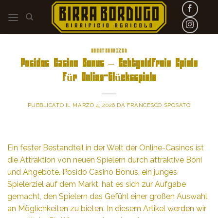
Skip
to
content
UNCATEGORIZED
Posidos Casino Bonus – Echtgeldfreie Spiele
für Online-Glücksspiele
PUBBLICATO IL
MARZO 4, 2026
DA
FRANCESCO SPOSATO
Ein fester Bestandteil in der Welt der Online-Casinos ist
die Attraktion von neuen Spielern durch attraktive Boni
und Angebote. Posido Casino Bonus, ein junges
Spielerziel auf dem Markt, hat es sich zur Aufgabe
gemacht, den Spielern das Gefühl einer großen Auswahl
an Möglichkeiten zu bieten. In diesem Artikel werden wir