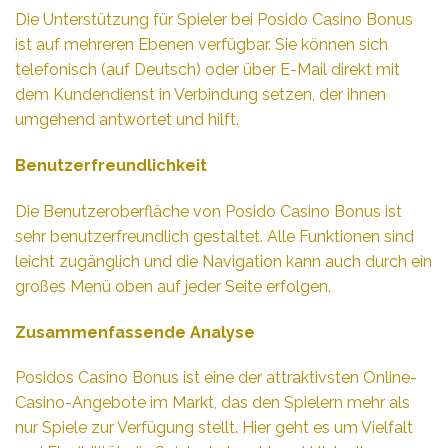
Die Unterstützung für Spieler bei Posido Casino Bonus
ist auf mehreren Ebenen verfügbar. Sie können sich
telefonisch (auf Deutsch) oder über E-Mail direkt mit
dem Kundendienst in Verbindung setzen, der ihnen
umgehend antwortet und hilft.
Benutzerfreundlichkeit
Die Benutzeroberfläche von Posido Casino Bonus ist
sehr benutzerfreundlich gestaltet. Alle Funktionen sind
leicht zugänglich und die Navigation kann auch durch ein
großes Menü oben auf jeder Seite erfolgen.
Zusammenfassende Analyse
Posidos Casino Bonus ist eine der attraktivsten Online-
Casino-Angebote im Markt, das den Spielern mehr als
nur Spiele zur Verfügung stellt. Hier geht es um Vielfalt