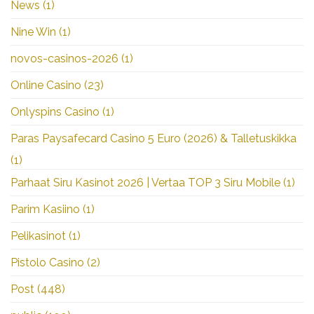
News
(1)
Nine Win
(1)
novos-casinos-2026
(1)
Online Casino
(23)
Onlyspins Casino
(1)
Paras Paysafecard Casino 5 Euro (2026) & Talletuskikka
(1)
Parhaat Siru Kasinot 2026 | Vertaa TOP 3 Siru Mobile
(1)
Parim Kasiino
(1)
Pelikasinot
(1)
Pistolo Casino
(2)
Post
(448)