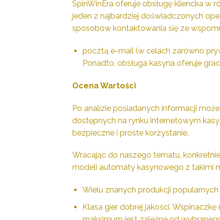
SpinWinEra oferuje obsługę kliencka w r
jeden z najbardziej doświadczonych ope
sposobów kontaktowania się ze wspom
pocztą e-mail (w celach zarówno pry
Ponadto, obsługa kasyna oferuje gra
Ocena Wartości
Po analizie posiadanych informacji może
dostępnych na rynku internetowym kasyn
bezpieczne i proste korzystanie.
Wracając do naszego tematu, konkretnie
modeli automaty kasynowego z takimi m.
Wielu znanych produkcji popularnych 
Klasa gier dobrej jakości. Wspinaczk
maksimum jest zależne od wybraneg