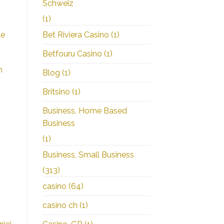
Schweiz
(1)
le
Bet Riviera Casino
(1)
Betfouru Casino
(1)
h
Blog
(1)
Britsino
(1)
Business, Home Based
Business
(1)
Business, Small Business
(313)
casino
(64)
casino ch
(1)