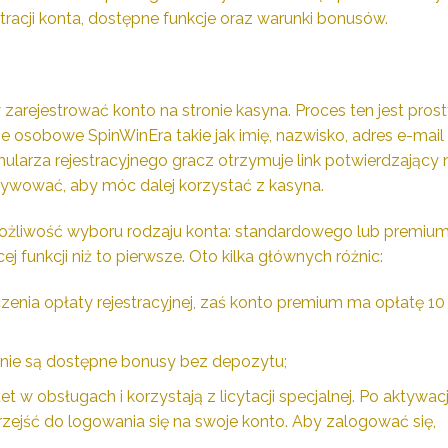
tracji konta, dostępne funkcje oraz warunki bonusów.
arejestrować konto na stronie kasyna. Proces ten jest prost
ane osobowe
SpinWinEra
takie jak imię, nazwisko, adres e-mail
mularza rejestracyjnego gracz otrzymuje link potwierdzający 
ywować, aby móc dalej korzystać z kasyna.
 możliwość wyboru rodzaju konta: standardowego lub premium
ej funkcji niż to pierwsze. Oto kilka głównych różnic:
enia opłaty rejestracyjnej, zaś konto premium ma opłatę 10
ie są dostępne bonusy bez depozytu;
 w obsługach i korzystają z licytacji specjalnej. Po aktywacj
zejść do logowania się na swoje konto. Aby zalogować się,
.