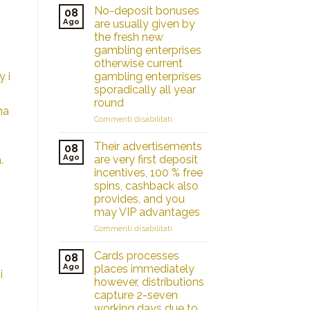
No-deposit bonuses
08
Ago
are usually given by
the fresh new
gambling enterprises
otherwise current
y i
gambling enterprises
sporadically all year
round
na
su
Commenti disabilitati
No-
deposit
Their advertisements
08
bonuses
Ago
are very first deposit
.
are
incentives, 100 % free
usually
spins, cashback also
given
provides, and you
by
may VIP advantages
the
fresh
su
Commenti disabilitati
new
Their
gambling
advertisements
Cards processes
08
enterprises
are
Ago
places immediately
otherwise
i
very
however, distributions
current
first
capture 2-seven
gambling
deposit
working days due to
enterprises