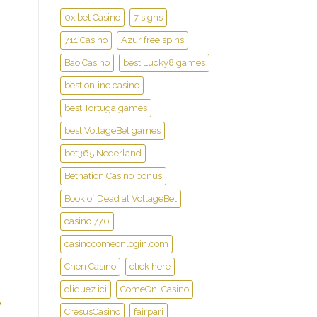
in
addition
0x.bet Casino
7 signs
to
vintage,
711 Casino
Azur free spins
Megaways,
movies,
Bao Casino
best Lucky8 games
and
best online casino
you
may
best Tortuga games
labeled
variants
best VoltageBet games
bet365 Nederland
Betnation Casino bonus
Book of Dead at VoltageBet
casino 770
casinocomeonlogin.com
Cheri Casino
click here
cliquez ici
ComeOn! Casino
y
CresusCasino
fairpari