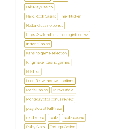
Fair Play Casino
Hard Rock Casino
hier klicken
Holland casino bonus
https://wildrobincasinologinfr.com/
Instant Casino
Kansino game selection
Kingmaker casino games
klik hier
Leon Bet withdrawal options
Maria Casino
Mirax Official
MonteCryptos bonus review
play slots at FatPirate
read more
realz
realz casino
Ruby Slots
Tortuga Casino