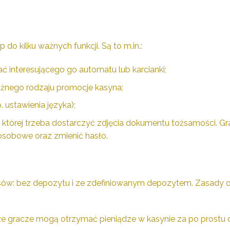
 do kilku ważnych funkcji. Są to m.in.:
 interesującego go automatu lub karcianki;
óżnego rodzaju promocje kasyna;
 ustawienia języka);
której trzeba dostarczyć zdjęcia dokumentu tożsamości. Gr
sobowe oraz zmienić hasło.
usów: bez depozytu i ze zdefiniowanym depozytem. Zasady 
e gracze mogą otrzymać pieniądze w kasynie za po prostu 