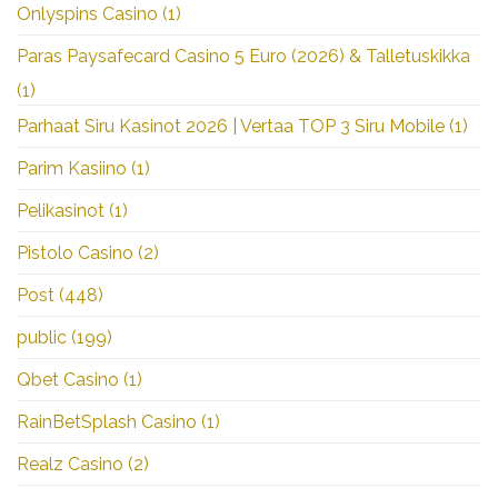
Onlyspins Casino
(1)
Paras Paysafecard Casino 5 Euro (2026) & Talletuskikka
(1)
Parhaat Siru Kasinot 2026 | Vertaa TOP 3 Siru Mobile
(1)
Parim Kasiino
(1)
Pelikasinot
(1)
Pistolo Casino
(2)
Post
(448)
public
(199)
Qbet Casino
(1)
RainBetSplash Casino
(1)
Realz Casino
(2)