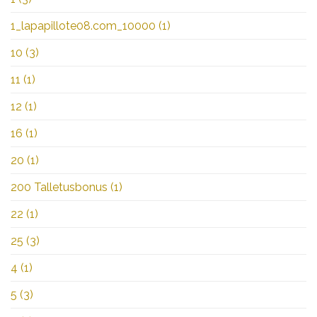
1_lapapillote08.com_10000
(1)
10
(3)
11
(1)
12
(1)
16
(1)
20
(1)
200 Talletusbonus
(1)
22
(1)
25
(3)
4
(1)
5
(3)