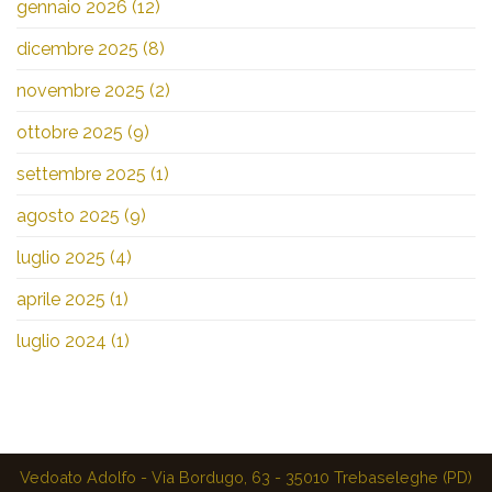
gennaio 2026
(12)
dicembre 2025
(8)
novembre 2025
(2)
ottobre 2025
(9)
settembre 2025
(1)
agosto 2025
(9)
luglio 2025
(4)
aprile 2025
(1)
luglio 2024
(1)
Vedoato Adolfo - Via Bordugo, 63 - 35010 Trebaseleghe (PD)