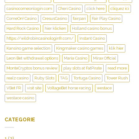
casinocomeonlogin.com
Cheri Casino
click here
cliquez ici
ComeOn! Casino
CresusCasino
fairpari
Fair Play Casino
Hard Rock Casino
hier klicken
Holland casino bonus
https://wildrobincasinologinfr.com/
Instant Casino
Kansino game selection
Kingmaker casino games
klik hier
Leon Bet withdrawal options
Maria Casino
Mirax Official
MonteCryptos bonus review
play slots at FatPirate
read more
realz casino
Ruby Slots
TAG
Tortuga Casino
Tower Rush
VBet FR
visit site
VoltageBet horse racing
westace
westace casino
CATEGORIE
1
(3)