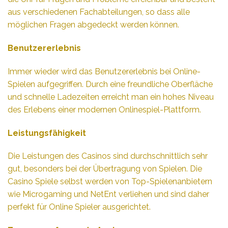
aus verschiedenen Fachabteilungen, so dass alle
möglichen Fragen abgedeckt werden können.
Benutzererlebnis
Immer wieder wird das Benutzererlebnis bei Online-
Spielen aufgegriffen. Durch eine freundliche Oberfläche
und schnelle Ladezeiten erreicht man ein hohes Niveau
des Erlebens einer modernen Onlinespiel-Plattform.
Leistungsfähigkeit
Die Leistungen des Casinos sind durchschnittlich sehr
gut, besonders bei der Übertragung von Spielen. Die
Casino Spiele selbst werden von Top-Spielenanbietern
wie Microgaming und NetEnt verliehen und sind daher
perfekt für Online Spieler ausgerichtet.