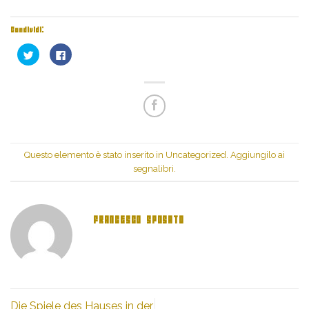
Condividi:
Fai
Fai
clic
clic
qui
per
per
condividere
condividere
su
su
Facebook
Twitter
(Si
(Si
apre
apre
in
in
una
una
nuova
nuova
finestra)
finestra)
Questo elemento è stato inserito in
Uncategorized
. Aggiungilo ai
segnalibri
.
FRANCESCO SPOSATO
Die Spiele des Hauses in der