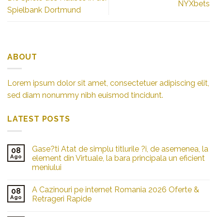
NYXbets
Spielbank Dortmund
ABOUT
Lorem ipsum dolor sit amet, consectetuer adipiscing elit,
sed diam nonummy nibh euismod tincidunt.
LATEST POSTS
Gase?ti Atat de simplu titlurile ?i, de asemenea, la
08
Ago
element din Virtuale, la bara principala un eficient
meniului
A Cazinouri pe internet Romania 2026 Oferte &
08
Ago
Retrageri Rapide