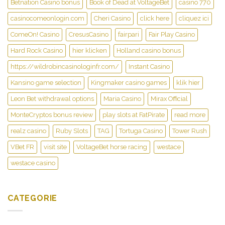
Betnation Casino bonus
Book of Dead at VoltageBet
casino 770
casinocomeonlogin.com
Cheri Casino
click here
cliquez ici
ComeOn! Casino
CresusCasino
fairpari
Fair Play Casino
Hard Rock Casino
hier klicken
Holland casino bonus
https://wildrobincasinologinfr.com/
Instant Casino
Kansino game selection
Kingmaker casino games
klik hier
Leon Bet withdrawal options
Maria Casino
Mirax Official
MonteCryptos bonus review
play slots at FatPirate
read more
realz casino
Ruby Slots
TAG
Tortuga Casino
Tower Rush
VBet FR
visit site
VoltageBet horse racing
westace
westace casino
CATEGORIE