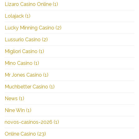
Lizaro Casino Online
(1)
Lolajack
(1)
Lucky Minning Casino
(2)
Lussurio Casino
(2)
Migliori Casino
(1)
Mino Casino
(1)
Mr Jones Casino
(1)
Muchbetter Casino
(1)
News
(1)
Nine Win
(1)
novos-casinos-2026
(1)
Online Casino
(23)