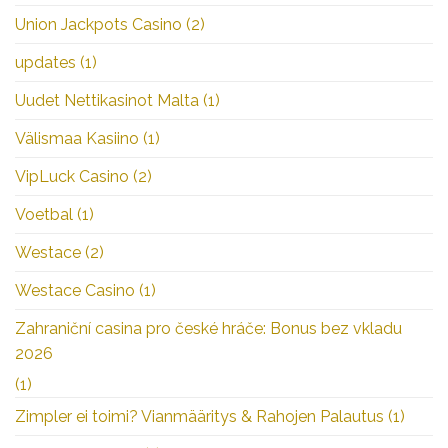
Union Jackpots Casino
(2)
updates
(1)
Uudet Nettikasinot Malta
(1)
Välismaa Kasiino
(1)
VipLuck Casino
(2)
Voetbal
(1)
Westace
(2)
Westace Casino
(1)
Zahraniční casina pro české hráče: Bonus bez vkladu
2026
(1)
Zimpler ei toimi? Vianmääritys & Rahojen Palautus
(1)