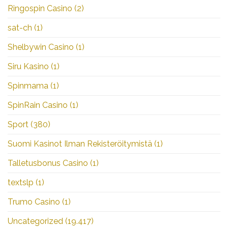
Ringospin Casino
(2)
sat-ch
(1)
Shelbywin Casino
(1)
Siru Kasino
(1)
Spinmama
(1)
SpinRain Casino
(1)
Sport
(380)
Suomi Kasinot Ilman Rekisteröitymistä
(1)
Talletusbonus Casino
(1)
textslp
(1)
Trumo Casino
(1)
Uncategorized
(19.417)