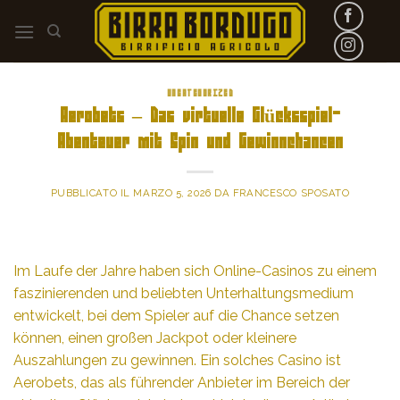
Skip
to
content
UNCATEGORIZED
Aerobets – Das virtuelle Glücksspiel-
Abenteuer mit Spin und Gewinnchancen
PUBBLICATO IL
MARZO 5, 2026
DA
FRANCESCO SPOSATO
Im Laufe der Jahre haben sich Online-Casinos zu einem
faszinierenden und beliebten Unterhaltungsmedium
entwickelt, bei dem Spieler auf die Chance setzen
können, einen großen Jackpot oder kleinere
Auszahlungen zu gewinnen. Ein solches Casino ist
Aerobets, das als führender Anbieter im Bereich der