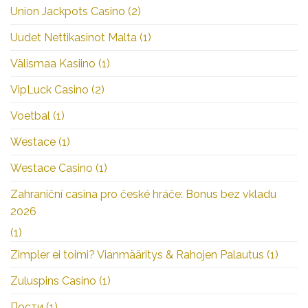
Union Jackpots Casino
(2)
Uudet Nettikasinot Malta
(1)
Välismaa Kasiino
(1)
VipLuck Casino
(2)
Voetbal
(1)
Westace
(1)
Westace Casino
(1)
Zahraniční casina pro české hráče: Bonus bez vkladu
2026
(1)
Zimpler ei toimi? Vianmääritys & Rahojen Palautus
(1)
Zuluspins Casino
(1)
Пости
(1)