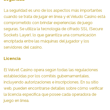
La seguridad es uno de los aspectos más importantes
cuando se trata de jugar en línea y el Veludo Casino está
comprometido con brindar experiencias de juego
seguras. Se utiliza la tecnología de cifrado SSL (Secure
Sockets Layer), lo que garantiza una comunicación
encriptada entre las máquinas del jugador y los
servidores del casino.
Licencia
El Velvet Casino opera según todas las regulaciones
establecidas por los comités gubernamentales,
incluyendo autorizaciones e inscripciones. En su sitio
web, pueden encontrarse detalles sobre cómo verificar
la licencia específica que posee cada operadora de
juego en línea.