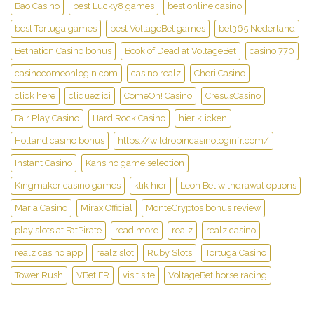
with
gambling
Bao Casino
best Lucky8 games
best online casino
other
enterprise
on
best Tortuga games
best VoltageBet games
bet365 Nederland
the
Betnation Casino bonus
Book of Dead at VoltageBet
casino 770
web
sweepstakes
casinocomeonlogin.com
casino realz
Cheri Casino
internet
click here
cliquez ici
ComeOn! Casino
CresusCasino
Fair Play Casino
Hard Rock Casino
hier klicken
Holland casino bonus
https://wildrobincasinologinfr.com/
Instant Casino
Kansino game selection
Kingmaker casino games
klik hier
Leon Bet withdrawal options
Maria Casino
Mirax Official
MonteCryptos bonus review
play slots at FatPirate
read more
realz
realz casino
realz casino app
realz slot
Ruby Slots
Tortuga Casino
Tower Rush
VBet FR
visit site
VoltageBet horse racing