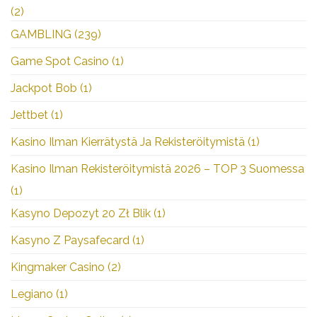
(2)
GAMBLING
(239)
Game Spot Casino
(1)
Jackpot Bob
(1)
Jettbet
(1)
Kasino Ilman Kierrätystä Ja Rekisteröitymistä
(1)
Kasino Ilman Rekisteröitymistä 2026 – TOP 3 Suomessa
(1)
Kasyno Depozyt 20 Zł Blik
(1)
Kasyno Z Paysafecard
(1)
Kingmaker Casino
(2)
Legiano
(1)