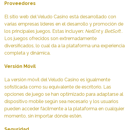
Proveedores
El sitio web del Veludo Casino está desarrollado con
varias empresas líderes en el desarrollo y promoción de
los principales juegos. Estas incluyen:
NetEnt
y
BetSoft
.
Los juegos ofrecidos son extremadamente
diversificados, lo cual da a la plataforma una experiencia
completa y dinámica.
Versión Móvil
La versión móvil del Veludo Casino es igualmente
sofisticada como su equivalente de escritorio. Las
opciones de juego se han optimizado para adaptarse al
dispositivo mobile según sea necesario y los usuarios
pueden acceder fácilmente a la plataforma en cualquier
momento, sin importar dónde estén.
Seguridad