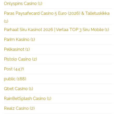
Onlyspins Casino
(1)
Paras Paysafecard Casino 5 Euro (2026) & Talletuskikka
(1)
Parhaat Siru Kasinot 2026 | Vertaa TOP 3 Siru Mobile
(1)
Parim Kasiino
(1)
Pelikasinot
(1)
Pistolo Casino
(2)
Post
(447)
public
(188)
Qbet Casino
(1)
RainBetSplash Casino
(1)
Realz Casino
(2)