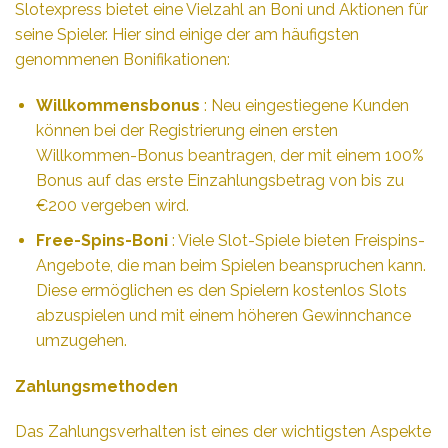
Slotexpress bietet eine Vielzahl an Boni und Aktionen für
seine Spieler. Hier sind einige der am häufigsten
genommenen Bonifikationen:
Willkommensbonus
: Neu eingestiegene Kunden
können bei der Registrierung einen ersten
Willkommen-Bonus beantragen, der mit einem 100%
Bonus auf das erste Einzahlungsbetrag von bis zu
€200 vergeben wird.
Free-Spins-Boni
: Viele Slot-Spiele bieten Freispins-
Angebote, die man beim Spielen beanspruchen kann.
Diese ermöglichen es den Spielern kostenlos Slots
abzuspielen und mit einem höheren Gewinnchance
umzugehen.
Zahlungsmethoden
Das Zahlungsverhalten ist eines der wichtigsten Aspekte