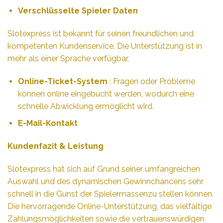
Verschlüsselte Spieler Daten
Slotexpress ist bekannt für seinen freundlichen und
kompetenten Kundenservice. Die Unterstützung ist in
mehr als einer Sprache verfügbar.
Online-Ticket-System
: Fragen oder Probleme
können online eingebucht werden, wodurch eine
schnelle Abwicklung ermöglicht wird.
E-Mail-Kontakt
Kundenfazit & Leistung
Slotexpress hat sich auf Grund seiner umfangreichen
Auswahl und des dynamischen Gewinnchancens sehr
schnell in die Gunst der Spielermassenzu stellen können.
Die hervorragende Online-Unterstützung, das vielfältige
Zahlungsmöglichkeiten sowie die vertrauenswürdigen