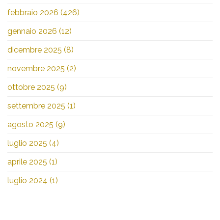
febbraio 2026
(426)
gennaio 2026
(12)
dicembre 2025
(8)
novembre 2025
(2)
ottobre 2025
(9)
settembre 2025
(1)
agosto 2025
(9)
luglio 2025
(4)
aprile 2025
(1)
luglio 2024
(1)