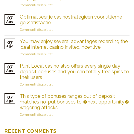
su
Commenti disabilitati
Cunningham
is
Optimaliseer je casinostrategieën voor ultieme
07
especially
Ago
goksatisfactie
excited
su
Commenti disabilitati
about
Optimaliseer
the
je
latest
You may enjoy several advantages regarding the
07
casinostrategieën
ever
Ago
ideal internet casino invited incentive
voor
before-
su
Commenti disabilitati
ultieme
changing
You
goksatisfactie
role
may
Punt Local casino also offers every single day
of
07
enjoy
Ago
deposit bonuses and you can totally free spins to
women
several
in
their users
advantages
the
su
Commenti disabilitati
regarding
playing
Punt
the
community
Local
ideal
This type of bonuses ranges out of deposit
07
casino
internet
Ago
matches no-put bonuses to �next opportunity�
also
casino
wagering attacks
offers
invited
su
Commenti disabilitati
every
incentive
This
single
type
day
of
deposit
RECENT COMMENTS