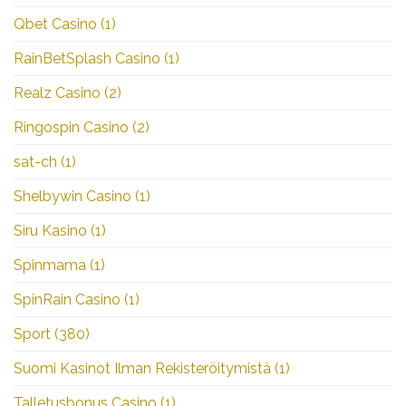
Qbet Casino
(1)
RainBetSplash Casino
(1)
Realz Casino
(2)
Ringospin Casino
(2)
sat-ch
(1)
Shelbywin Casino
(1)
Siru Kasino
(1)
Spinmama
(1)
SpinRain Casino
(1)
Sport
(380)
Suomi Kasinot Ilman Rekisteröitymistä
(1)
Talletusbonus Casino
(1)