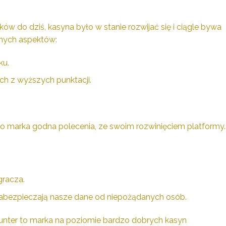
 do dziś, kasyna było w stanie rozwijać się i ciągle bywa
tnych aspektów:
ku.
ch z wyższych punktacji.
 to marka godna polecenia, ze swoim rozwinięciem platformy.
gracza.
abezpieczają nasze dane od niepożądanych osób.
unter to marka na poziomie bardzo dobrych kasyn