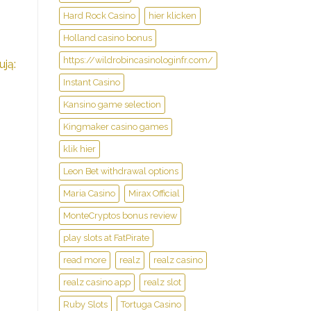
Hard Rock Casino
hier klicken
Holland casino bonus
https://wildrobincasinologinfr.com/
ują:
Instant Casino
Kansino game selection
Kingmaker casino games
klik hier
Leon Bet withdrawal options
Maria Casino
Mirax Official
MonteCryptos bonus review
play slots at FatPirate
read more
realz
realz casino
realz casino app
realz slot
Ruby Slots
Tortuga Casino