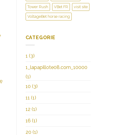
Tower Rush
VBet FR
visit site
VoltageBet horse racing
e
CATEGORIE
1
(3)
1_lapapillote08.com_10000
(1)
ę
10
(3)
11
(1)
12
(1)
16
(1)
20
(1)