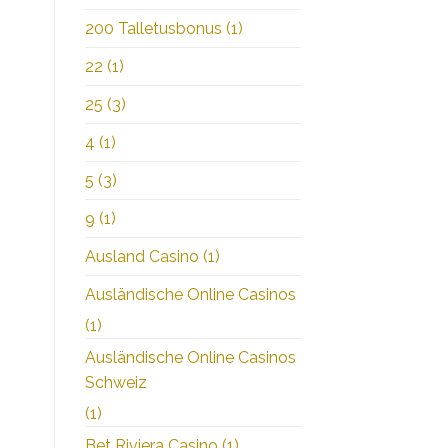
200 Talletusbonus
(1)
22
(1)
25
(3)
4
(1)
5
(3)
9
(1)
Ausland Casino
(1)
Ausländische Online Casinos
(1)
Ausländische Online Casinos
Schweiz
(1)
Bet Riviera Casino
(1)