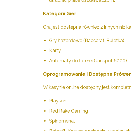
utrudnić pracę oszukiwaczom.
Kategorii Gier
Gra jest dostępna również z innych niż kas
Gry hazardowe (Baccarat, Ruletka)
Karty
Automaty do loterei (Jackpot 6000)
Oprogramowanie i Dostępne Prówer
W kasynie online dostępny jest kompletny
Playson
Red Rake Gaming
Spinomenal