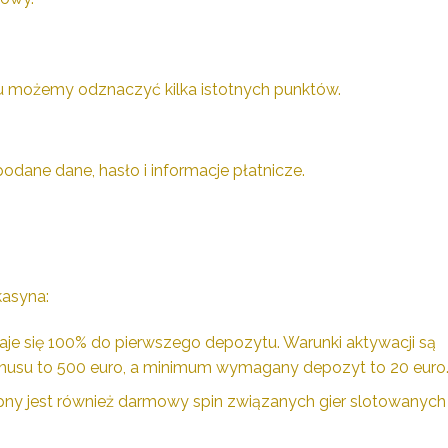
lu możemy odznaczyć kilka istotnych punktów.
odane dane, hasło i informacje płatnicze.
kasyna:
aje się 100% do pierwszego depozytu. Warunki aktywacji są
nusu to 500 euro, a minimum wymagany depozyt to 20 euro
pny jest również darmowy spin związanych gier slotowanych