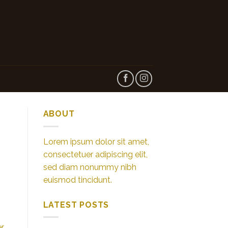
ABOUT
Lorem ipsum dolor sit amet,
consectetuer adipiscing elit,
sed diam nonummy nibh
euismod tincidunt.
LATEST POSTS
r,