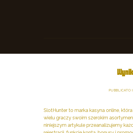
Skip
to
content
Wynik
PUBBLICATO 
SlotHunter to marka kasyna online, która
wielu graczy swoim szerokim asortymen
niniejszym artykule przeanalizujemy każ
rejestracji, funkcje konta, bonusy i prom