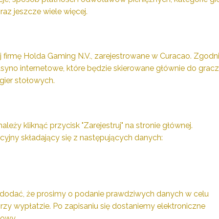
az jeszcze wiele więcej.
j firmę Holda Gaming N.V., zarejestrowane w Curacao. Zgodn
kasyno internetowe, które będzie skierowane głównie do grac
gier stołowych.
leży kliknąć przycisk "Zarejestruj" na stronie głównej.
cyjny składający się z następujących danych:
o dodać, że prosimy o podanie prawdziwych danych w celu
rzy wypłatzie. Po zapisaniu się dostaniemy elektroniczne
lowy.