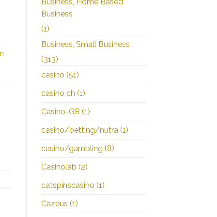
Business, Home Based
Business
(1)
Business, Small Business
en
(313)
casino
(51)
casino ch
(1)
Casino-GR
(1)
casino/betting/nutra
(1)
casino/gambling
(8)
Casinolab
(2)
catspinscasino
(1)
Cazeus
(1)