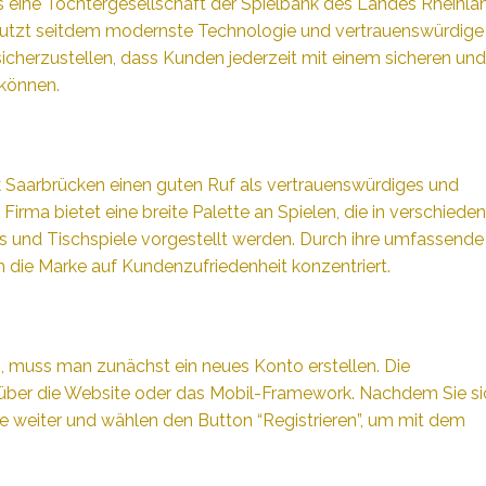
ls eine Tochtergesellschaft der Spielbank des Landes Rheinla
nutzt seitdem modernste Technologie und vertrauenswürdige
cherzustellen, dass Kunden jederzeit mit einem sicheren und
 können.
k Saarbrücken einen guten Ruf als vertrauenswürdiges und
 Firma bietet eine breite Palette an Spielen, die in verschiede
ts und Tischspiele vorgestellt werden. Durch ihre umfassende
 die Marke auf Kundenzufriedenheit konzentriert.
, muss man zunächst ein neues Konto erstellen. Die
r über die Website oder das Mobil-Framework. Nachdem Sie si
te weiter und wählen den Button “Registrieren”, um mit dem