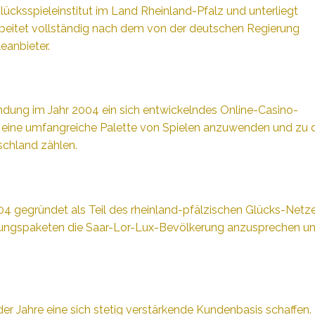
 Glücksspieleinstitut im Land Rheinland-Pfalz und unterliegt
rbeitet vollständig nach dem von der deutschen Regierung
eanbieter.
ündung im Jahr 2004 ein sich entwickelndes Online-Casino-
, eine umfangreiche Palette von Spielen anzuwenden und zu 
schland zählen.
4 gegründet als Teil des rheinland-pfälzischen Glücks-Netze
altungspaketen die Saar-Lor-Lux-Bevölkerung anzusprechen u
r Jahre eine sich stetig verstärkende Kundenbasis schaffen.