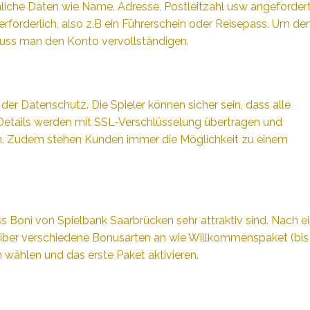
iche Daten wie Name, Adresse, Postleitzahl usw angefordert
g erforderlich, also z.B ein Führerschein oder Reisepass. Um de
uss man den Konto vervollständigen.
 der Datenschutz. Die Spieler können sicher sein, dass alle
 Details werden mit SSL-Verschlüsselung übertragen und
nien. Zudem stehen Kunden immer die Möglichkeit zu einem
oni von Spielbank Saarbrücken sehr attraktiv sind. Nach ei
reiber verschiedene Bonusarten an wie Willkommenspaket (bis
 wählen und das erste Paket aktivieren.