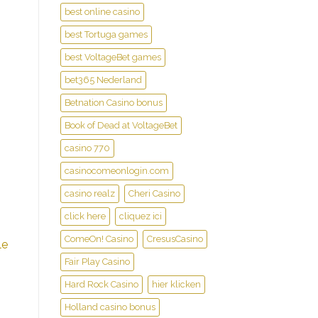
best online casino
best Tortuga games
best VoltageBet games
bet365 Nederland
Betnation Casino bonus
Book of Dead at VoltageBet
casino 770
casinocomeonlogin.com
casino realz
Cheri Casino
click here
cliquez ici
ComeOn! Casino
CresusCasino
le
Fair Play Casino
Hard Rock Casino
hier klicken
Holland casino bonus