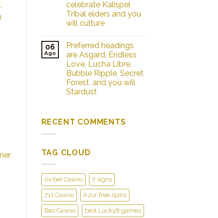
celebrate Kalispel
.
Tribal elders and you
n
will culture
Preferred headings
06
Ago
are Asgard, Endless
Love, Lucha Libre,
Bubble Ripple, Secret
Forest, and you will
Stardust
RECENT COMMENTS
TAG CLOUD
ner
0x.bet Casino
7 signs
711 Casino
Azur free spins
Bao Casino
best Lucky8 games