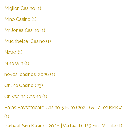
Migliori Casino
(1)
Mino Casino
(1)
Mr Jones Casino
(1)
Muchbetter Casino
(1)
News
(1)
Nine Win
(1)
novos-casinos-2026
(1)
Online Casino
(23)
Onlyspins Casino
(1)
Paras Paysafecard Casino 5 Euro (2026) & Talletuskikka
(1)
Parhaat Siru Kasinot 2026 | Vertaa TOP 3 Siru Mobile
(1)