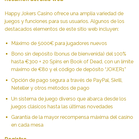
Happy Jokers Casino ofrece una amplia variedad de
juegos y funciones para sus usuarios. Algunos de los
destacados elementos de este sitio web incluyen:
Máximo de 5000€ para jugadores nuevos
Bono sin depósito (bonus de bienvenida) del 100%
hasta €300 + 20 Spins en Book of Dead, con un límite
máximo de €80 y el código de depósito “JOKER1”
Opción de pago segura a través de PayPal, Skrill,
Neteller y otros métodos de pago
Un sistema de juego diverso que abarca desde los
juegos clásicos hasta las últimas novedades
Garantía de la mayor recompensa máxima del casino
en cada mesa