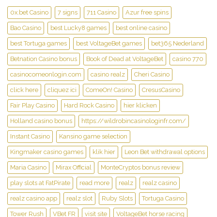
0x.bet Casino
7 signs
711 Casino
Azur free spins
Bao Casino
best Lucky8 games
best online casino
best Tortuga games
best VoltageBet games
bet365 Nederland
Betnation Casino bonus
Book of Dead at VoltageBet
casino 770
casinocomeonlogin.com
casino realz
Cheri Casino
click here
cliquez ici
ComeOn! Casino
CresusCasino
Fair Play Casino
Hard Rock Casino
hier klicken
Holland casino bonus
https://wildrobincasinologinfr.com/
Instant Casino
Kansino game selection
Kingmaker casino games
klik hier
Leon Bet withdrawal options
Maria Casino
Mirax Official
MonteCryptos bonus review
play slots at FatPirate
read more
realz
realz casino
realz casino app
realz slot
Ruby Slots
Tortuga Casino
Tower Rush
VBet FR
visit site
VoltageBet horse racing