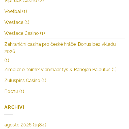
VipLuck Casino
(2)
Voetbal
(1)
Westace
(1)
Westace Casino
(1)
Zahraniční casina pro české hráče: Bonus bez vkladu
2026
(1)
Zimpler ei toimi? Vianmääritys & Rahojen Palautus
(1)
Zuluspins Casino
(1)
Пости
(1)
ARCHIVI
agosto 2026
(1984)