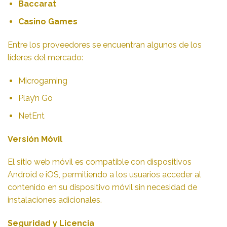
Baccarat
Casino Games
Entre los proveedores se encuentran algunos de los
líderes del mercado:
Microgaming
Play’n Go
NetEnt
Versión Móvil
El sitio web móvil es compatible con dispositivos
Android e iOS, permitiendo a los usuarios acceder al
contenido en su dispositivo móvil sin necesidad de
instalaciones adicionales.
Seguridad y Licencia