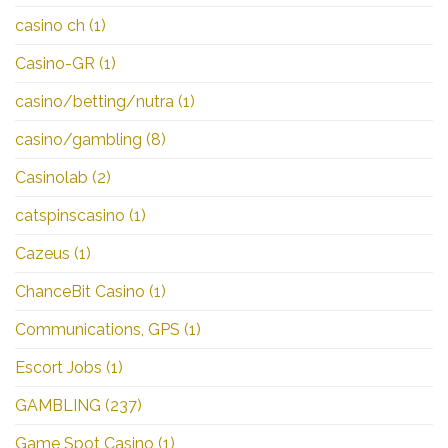
casino ch
(1)
Casino-GR
(1)
casino/betting/nutra
(1)
casino/gambling
(8)
Casinolab
(2)
catspinscasino
(1)
Cazeus
(1)
ChanceBit Casino
(1)
Communications, GPS
(1)
Escort Jobs
(1)
GAMBLING
(237)
Game Spot Casino
(1)