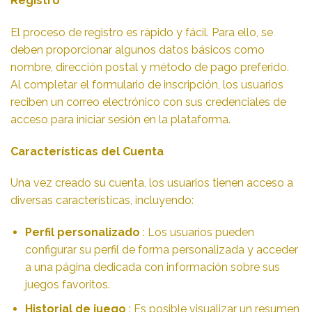
Registro
El proceso de registro es rápido y fácil. Para ello, se
deben proporcionar algunos datos básicos como
nombre, dirección postal y método de pago preferido.
Al completar el formulario de inscripción, los usuarios
reciben un correo electrónico con sus credenciales de
acceso para iniciar sesión en la plataforma.
Características del Cuenta
Una vez creado su cuenta, los usuarios tienen acceso a
diversas características, incluyendo:
Perfil personalizado
: Los usuarios pueden
configurar su perfil de forma personalizada y acceder
a una página dedicada con información sobre sus
juegos favoritos.
Historial de juego
: Es posible visualizar un resumen