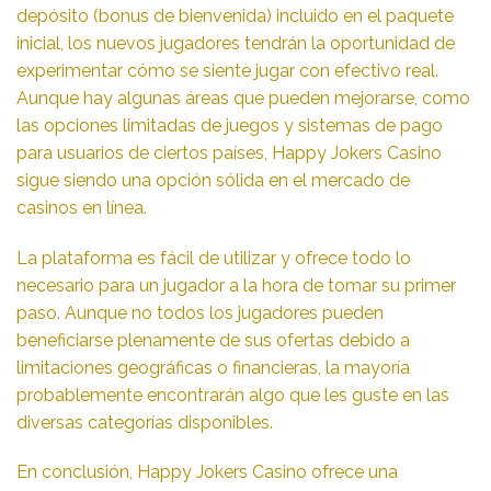
depósito (bonus de bienvenida) incluido en el paquete
inicial, los nuevos jugadores tendrán la oportunidad de
experimentar cómo se siente jugar con efectivo real.
Aunque hay algunas áreas que pueden mejorarse, como
las opciones limitadas de juegos y sistemas de pago
para usuarios de ciertos países, Happy Jokers Casino
sigue siendo una opción sólida en el mercado de
casinos en línea.
La plataforma es fácil de utilizar y ofrece todo lo
necesario para un jugador a la hora de tomar su primer
paso. Aunque no todos los jugadores pueden
beneficiarse plenamente de sus ofertas debido a
limitaciones geográficas o financieras, la mayoría
probablemente encontrarán algo que les guste en las
diversas categorías disponibles.
En conclusión, Happy Jokers Casino ofrece una