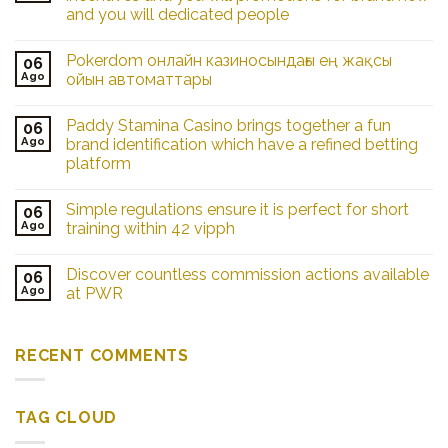
and you will dedicated people
Pokerdom онлайн казиносындағы ең жақсы
06
Ago
ойын автоматтары
Paddy Stamina Casino brings together a fun
06
Ago
brand identification which have a refined betting
platform
Simple regulations ensure it is perfect for short
06
Ago
training within 42 vipph
Discover countless commission actions available
06
Ago
at PWR
RECENT COMMENTS
TAG CLOUD