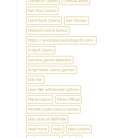
ComeOn! Casino
CresusCasino
Fair Play Casino
Hard Rock Casino
hier klicken
Holland casino bonus
https://wildrobincasinologinfr.com/
Instant Casino
Kansino game selection
Kingmaker casino games
klik hier
Leon Bet withdrawal options
Maria Casino
Mirax Official
MonteCryptos bonus review
play slots at FatPirate
read more
realz
realz casino