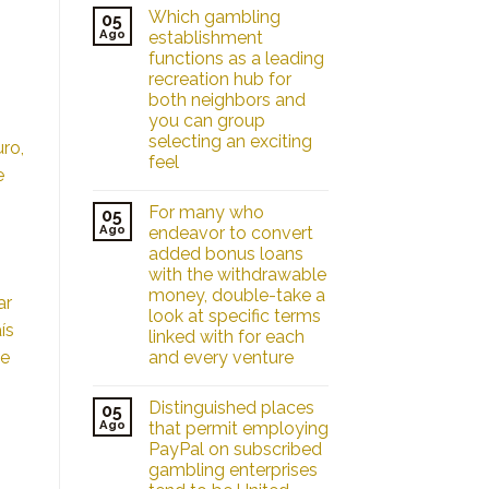
Which gambling
05
Ago
establishment
functions as a leading
recreation hub for
both neighbors and
you can group
selecting an exciting
ro,
feel
e
For many who
05
Ago
endeavor to convert
added bonus loans
with the withdrawable
money, double-take a
ar
look at specific terms
ís
linked with for each
be
and every venture
Distinguished places
05
Ago
that permit employing
PayPal on subscribed
gambling enterprises