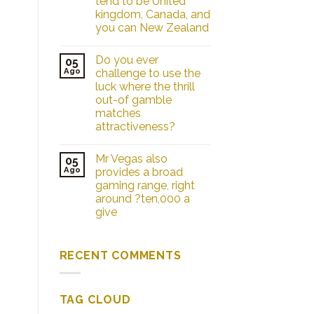
tend to be United
kingdom, Canada, and
you can New Zealand
Do you ever
05
Ago
challenge to use the
luck where the thrill
out-of gamble
matches
attractiveness?
Mr Vegas also
05
Ago
provides a broad
gaming range, right
around ?ten,000 a
give
RECENT COMMENTS
TAG CLOUD