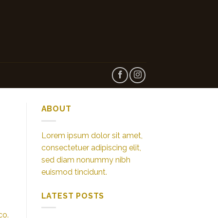
ABOUT
Lorem ipsum dolor sit amet,
consectetuer adipiscing elit,
sed diam nonummy nibh
euismod tincidunt.
LATEST POSTS
co.