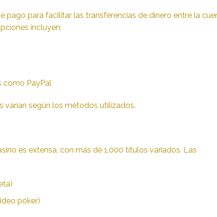
pago para facilitar las transferencias de dinero entre la cue
opciones incluyen:
ts como PayPal
s varían según los métodos utilizados.
ino es extensa, con más de 1,000 títulos variados. Las
eta)
video póker)