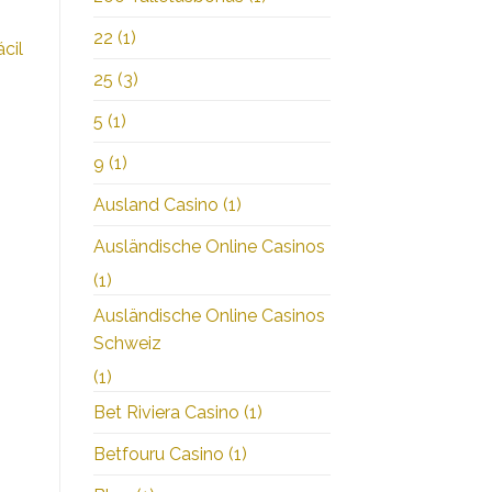
22
(1)
cil
25
(3)
5
(1)
9
(1)
Ausland Casino
(1)
Ausländische Online Casinos
(1)
Ausländische Online Casinos
Schweiz
(1)
Bet Riviera Casino
(1)
Betfouru Casino
(1)