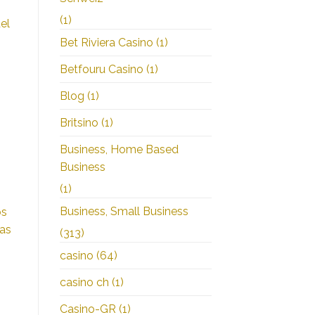
(1)
el
Bet Riviera Casino
(1)
Betfouru Casino
(1)
Blog
(1)
Britsino
(1)
Business, Home Based
Business
(1)
Business, Small Business
os
tas
(313)
casino
(64)
casino ch
(1)
Casino-GR
(1)