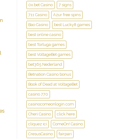
0x.bet Casino
7 signs
711 Casino
Azur free spins
un
Bao Casino
best Lucky8 games
best online casino
best Tortuga games
l
best VoltageBet games
bet365 Nederland
Betnation Casino bonus
Book of Dead at VoltageBet
casino 770
casinocomeonlogin.com
les
Cheri Casino
click here
cliquez ici
ComeOn! Casino
CresusCasino
fairpari