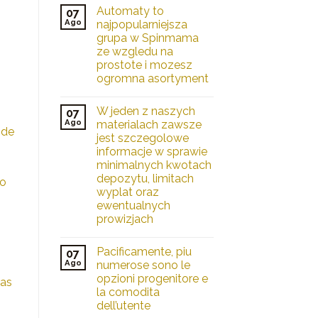
Automaty to
07
Ago
najpopularniejsza
grupa w Spinmama
ze wzgledu na
prostote i mozesz
ogromna asortyment
W jeden z naszych
07
Ago
materialach zawsze
 de
jest szczegolowe
informacje w sprawie
minimalnych kwotach
depozytu, limitach
co
wyplat oraz
ewentualnych
prowizjach
Pacificamente, piu
07
Ago
numerose sono le
opzioni progenitore e
cas
la comodita
dell’utente