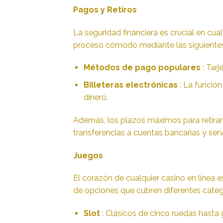
Pagos y Retiros
La seguridad financiera es crucial en cua
proceso cómodo mediante las siguiente
Métodos de pago populares
: Tarj
Billeteras electrónicas
: La función
dinero.
Además, los plazos máximos para retira
transferencias a cuentas bancarias y se
Juegos
El corazón de cualquier casino en línea e
de opciones que cubren diferentes categ
Slot
: Clásicos de cinco ruedas hasta g