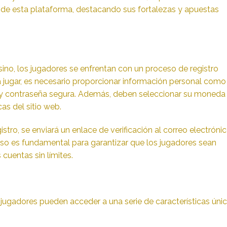
e de esta plataforma, destacando sus fortalezas y
apuestas
 Casino, los jugadores se enfrentan con un proceso de registro
 jugar, es necesario proporcionar información personal como
o y contraseña segura. Además, deben seleccionar su moneda
cas del sitio web.
tro, se enviará un enlace de verificación al correo electróni
paso es fundamental para garantizar que los jugadores sean
 cuentas sin límites.
os jugadores pueden acceder a una serie de características úni