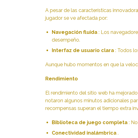
A pesar de las características innovador
jugador se ve afectada por:
Navegación fluida
: Los navegadore
desempeño.
Interfaz de usuario clara
: Todos l
Aunque hubo momentos en que la velocid
Rendimiento
El rendimiento del sitio web ha mejorad
notaron algunos minutos adicionales para
recompensas superan el tiempo extra inv
Biblioteca de juego completa
: No
Conectividad inalámbrica
.