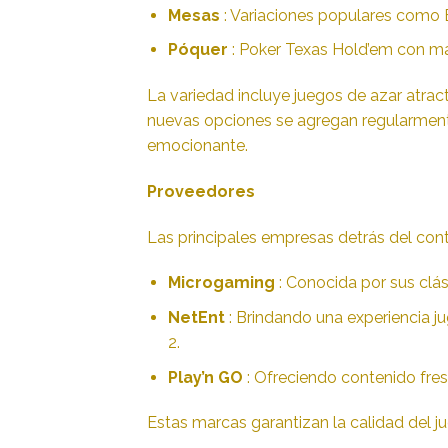
Mesas
: Variaciones populares como B
Póquer
: Poker Texas Hold’em con ma
La variedad incluye juegos de azar atra
nuevas opciones se agregan regularmente
emocionante.
Proveedores
Las principales empresas detrás del cont
Microgaming
: Conocida por sus clá
NetEnt
: Brindando una experiencia j
2.
Play’n GO
: Ofreciendo contenido fres
Estas marcas garantizan la calidad del j