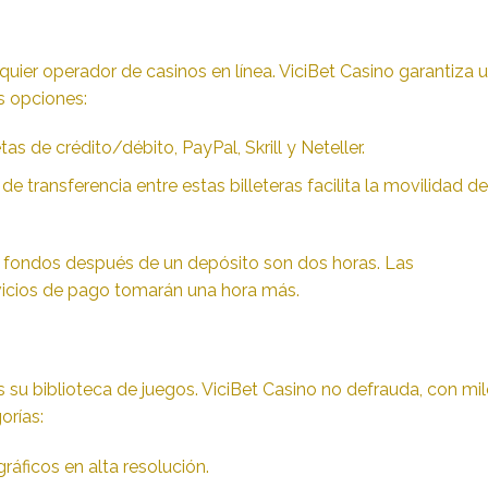
lquier operador de casinos en línea. ViciBet Casino garantiza 
s opciones:
etas de crédito/débito, PayPal, Skrill y Neteller.
 de transferencia entre estas billeteras facilita la movilidad de
r fondos después de un depósito son dos horas. Las
rvicios de pago tomarán una hora más.
s su biblioteca de juegos. ViciBet Casino no defrauda, con mi
orías:
ráficos en alta resolución.