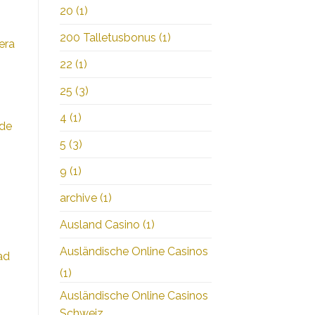
20
(1)
200 Talletusbonus
(1)
era
22
(1)
25
(3)
4
(1)
 de
5
(3)
9
(1)
archive
(1)
Ausland Casino
(1)
Ausländische Online Casinos
ad
(1)
Ausländische Online Casinos
Schweiz