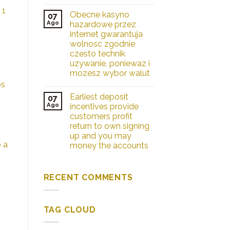
 1
Obecne kasyno
07
Ago
hazardowe przez
internet gwarantuja
wolnosc zgodnie
czesto technik
uzywanie, poniewaz i
mozesz wybor walut
os
Earliest deposit
07
Ago
incentives provide
customers profit
return to own signing
up and you may
 a
money the accounts
RECENT COMMENTS
TAG CLOUD