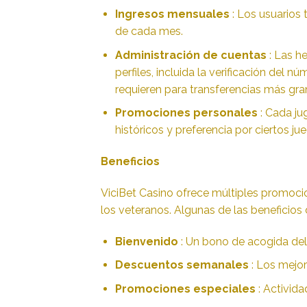
Ingresos mensuales
: Los usuarios 
de cada mes.
Administración de cuentas
: Las h
perfiles, incluida la verificación del
requieren para transferencias más gra
Promociones personales
: Cada j
históricos y preferencia por ciertos ju
Beneficios
ViciBet Casino ofrece múltiples promoci
los veteranos. Algunas de las beneficios
Bienvenido
: Un bono de acogida del
Descuentos semanales
: Los mejo
Promociones especiales
: Activid