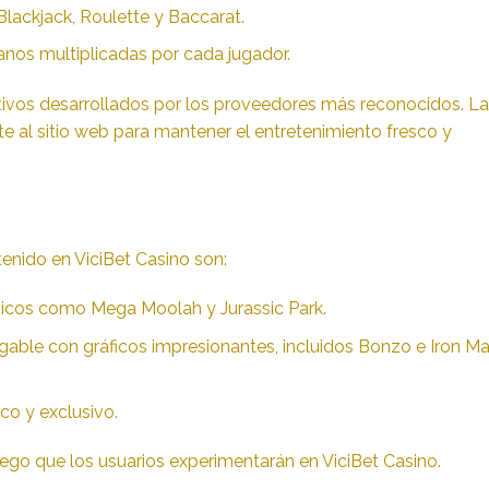
lackjack, Roulette y Baccarat.
nos multiplicadas por cada jugador.
ctivos desarrollados por los proveedores más reconocidos. L
 al sitio web para mantener el entretenimiento fresco y
enido en ViciBet Casino son:
sicos como Mega Moolah y Jurassic Park.
ugable con gráficos impresionantes, incluidos Bonzo e Iron M
co y exclusivo.
uego que los usuarios experimentarán en ViciBet Casino.