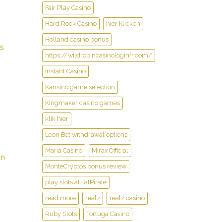
Fair Play Casino
Hard Rock Casino
hier klicken
Holland casino bonus
as
https://wildrobincasinologinfr.com/
Instant Casino
Kansino game selection
Kingmaker casino games
klik hier
Leon Bet withdrawal options
Maria Casino
Mirax Official
an
MonteCryptos bonus review
play slots at FatPirate
read more
realz
realz casino
Ruby Slots
Tortuga Casino