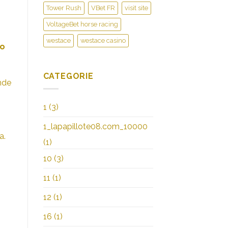
Tower Rush
VBet FR
visit site
VoltageBet horse racing
westace
westace casino
no
CATEGORIE
nde
1
(3)
1_lapapillote08.com_10000
a.
(1)
10
(3)
11
(1)
12
(1)
16
(1)