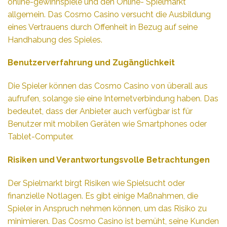
online-gewinnspiele und den Online- Spielmarkt
allgemein. Das Cosmo Casino versucht die Ausbildung
eines Vertrauens durch Offenheit in Bezug auf seine
Handhabung des Spieles.
Benutzerverfahrung und Zugänglichkeit
Die Spieler können das Cosmo Casino von überall aus
aufrufen, solange sie eine Internetverbindung haben. Das
bedeutet, dass der Anbieter auch verfügbar ist für
Benutzer mit mobilen Geräten wie Smartphones oder
Tablet-Computer.
Risiken und Verantwortungsvolle Betrachtungen
Der Spielmarkt birgt Risiken wie Spielsucht oder
finanzielle Notlagen. Es gibt einige Maßnahmen, die
Spieler in Anspruch nehmen können, um das Risiko zu
minimieren. Das Cosmo Casino ist bemüht, seine Kunden