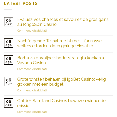
LATEST POSTS
Évaluez vos chances et savourez de gros gains
06
Ago
au RingoSpin Casino
su
Commenti disabilitati
Évaluez
vos
Nachfolgende Teilnahme ist meist fur nusse
06
chances
Ago
weiters erfordert doch geringe Einsatze
et
savourez
de
Borba za povoljne ishode: strategija kockanja
06
gros
Ago
Vavada Casino
gains
su
Commenti disabilitati
au
Borba
RingoSpin
za
Grote winsten behalen bij IgoBet Casino: veilig
Casino
06
povoljne
Ago
gokken met een budget
ishode:
su
Commenti disabilitati
strategija
Grote
kockanja
winsten
Vavada
Ontdek Samiland Casino’s bewezen winnende
06
behalen
Casino
Ago
missie
bij
su
Commenti disabilitati
IgoBet
Ontdek
Casino: