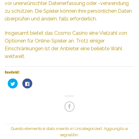
vor unerwünschter Datenerfassung oder -verwendung
zu schützen. Die Spieler können ihre persönlichen Daten
überprüfen und ändern, falls erforderlich.
Insgesamt bietet das Cosmo Casino eine Vielzahl von
Optionen für Online-Spieler an. Trotz einiger
Einschränkungen ist der Anbieter eine beliebte Wahl
weltweit.
Condividi:
Fai
Fai
clic
clic
qui
per
per
condividere
condividere
su
su
Facebook
Twitter
(Si
(Si
apre
apre
in
in
una
una
nuova
nuova
finestra)
finestra)
Questo elemento è stato inserito in
Uncategorized
. Aggiungilo ai
segnalibri
.