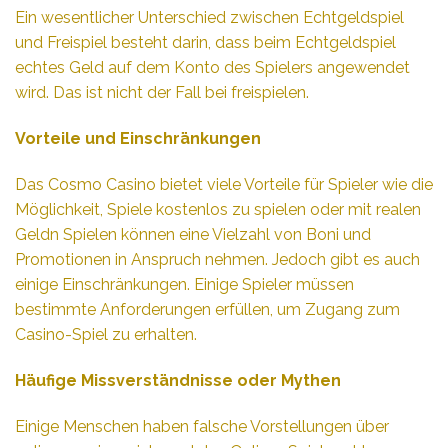
Ein wesentlicher Unterschied zwischen Echtgeldspiel
und Freispiel besteht darin, dass beim Echtgeldspiel
echtes Geld auf dem Konto des Spielers angewendet
wird. Das ist nicht der Fall bei freispielen.
Vorteile und Einschränkungen
Das Cosmo Casino bietet viele Vorteile für Spieler wie die
Möglichkeit, Spiele kostenlos zu spielen oder mit realen
Geldn Spielen können eine Vielzahl von Boni und
Promotionen in Anspruch nehmen. Jedoch gibt es auch
einige Einschränkungen. Einige Spieler müssen
bestimmte Anforderungen erfüllen, um Zugang zum
Casino-Spiel zu erhalten.
Häufige Missverständnisse oder Mythen
Einige Menschen haben falsche Vorstellungen über