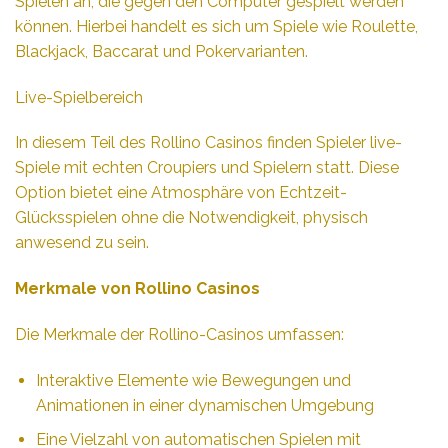
Spielen an, die gegen den Computer gespielt werden
können. Hierbei handelt es sich um Spiele wie Roulette,
Blackjack, Baccarat und Pokervarianten.
Live-Spielbereich
In diesem Teil des Rollino Casinos finden Spieler live-
Spiele mit echten Croupiers und Spielern statt. Diese
Option bietet eine Atmosphäre von Echtzeit-
Glücksspielen ohne die Notwendigkeit, physisch
anwesend zu sein.
Merkmale von Rollino Casinos
Die Merkmale der Rollino-Casinos umfassen:
Interaktive Elemente wie Bewegungen und
Animationen in einer dynamischen Umgebung
Eine Vielzahl von automatischen Spielen mit