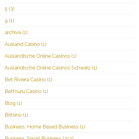
5
(3)
9
(1)
archive
(1)
Ausland Casino
(1)
Ausländische Online Casinos
(1)
Ausländische Online Casinos Schweiz
(1)
Bet Riviera Casino
(1)
Betfouru Casino
(1)
Blog
(1)
Britsino
(1)
Business, Home Based Business
(1)
Business, Small Business
(313)