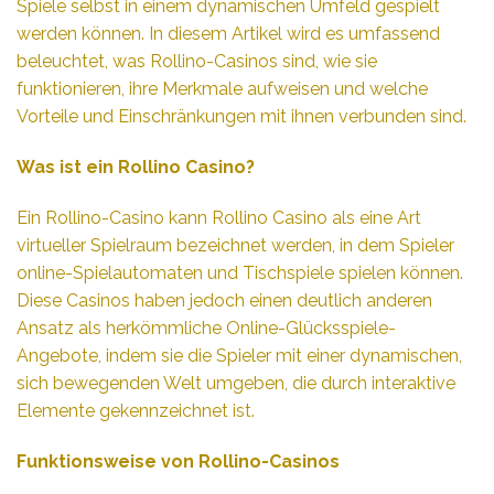
Spiele selbst in einem dynamischen Umfeld gespielt
werden können. In diesem Artikel wird es umfassend
beleuchtet, was Rollino-Casinos sind, wie sie
funktionieren, ihre Merkmale aufweisen und welche
Vorteile und Einschränkungen mit ihnen verbunden sind.
Was ist ein Rollino Casino?
Ein Rollino-Casino kann
Rollino Casino
als eine Art
virtueller Spielraum bezeichnet werden, in dem Spieler
online-Spielautomaten und Tischspiele spielen können.
Diese Casinos haben jedoch einen deutlich anderen
Ansatz als herkömmliche Online-Glücksspiele-
Angebote, indem sie die Spieler mit einer dynamischen,
sich bewegenden Welt umgeben, die durch interaktive
Elemente gekennzeichnet ist.
Funktionsweise von Rollino-Casinos