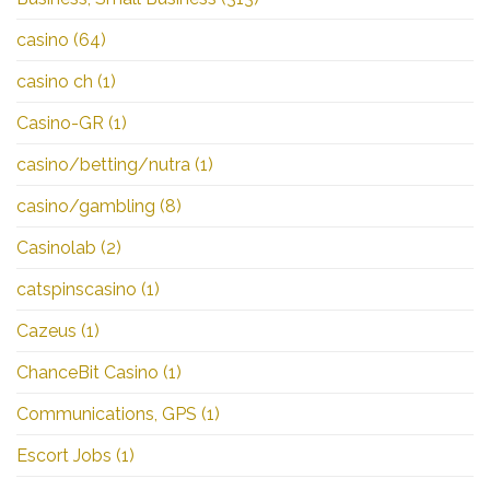
casino
(64)
casino ch
(1)
Casino-GR
(1)
casino/betting/nutra
(1)
casino/gambling
(8)
Casinolab
(2)
catspinscasino
(1)
Cazeus
(1)
ChanceBit Casino
(1)
Communications, GPS
(1)
Escort Jobs
(1)