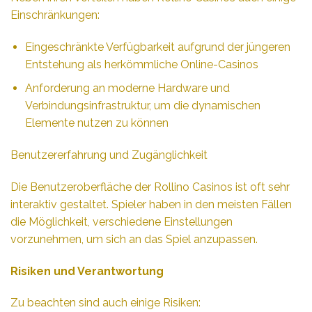
Einschränkungen:
Eingeschränkte Verfügbarkeit aufgrund der jüngeren
Entstehung als herkömmliche Online-Casinos
Anforderung an moderne Hardware und
Verbindungsinfrastruktur, um die dynamischen
Elemente nutzen zu können
Benutzererfahrung und Zugänglichkeit
Die Benutzeroberfläche der Rollino Casinos ist oft sehr
interaktiv gestaltet. Spieler haben in den meisten Fällen
die Möglichkeit, verschiedene Einstellungen
vorzunehmen, um sich an das Spiel anzupassen.
Risiken und Verantwortung
Zu beachten sind auch einige Risiken: