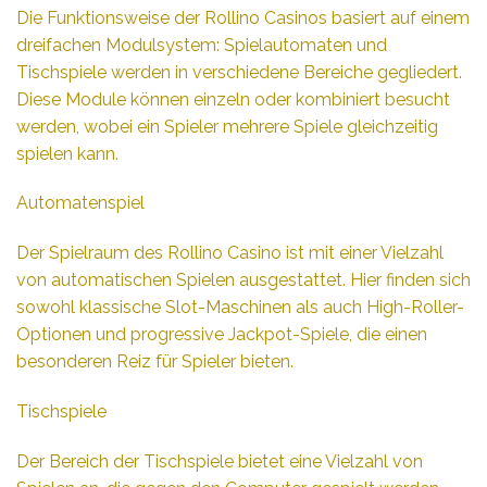
Die Funktionsweise der Rollino Casinos basiert auf einem
dreifachen Modulsystem: Spielautomaten und
Tischspiele werden in verschiedene Bereiche gegliedert.
Diese Module können einzeln oder kombiniert besucht
werden, wobei ein Spieler mehrere Spiele gleichzeitig
spielen kann.
Automatenspiel
Der Spielraum des Rollino Casino ist mit einer Vielzahl
von automatischen Spielen ausgestattet. Hier finden sich
sowohl klassische Slot-Maschinen als auch High-Roller-
Optionen und progressive Jackpot-Spiele, die einen
besonderen Reiz für Spieler bieten.
Tischspiele
Der Bereich der Tischspiele bietet eine Vielzahl von