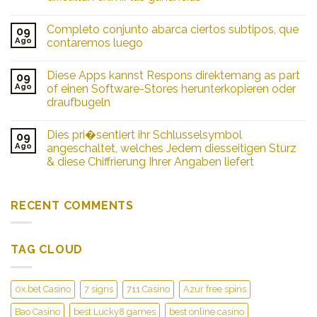
Completo conjunto abarca ciertos subtipos, que
09
Ago
contaremos luego
Diese Apps kannst Respons direktemang as part
09
Ago
of einen Software-Stores herunterkopieren oder
draufbugeln
Dies pri�sentiert ihr Schlusselsymbol
09
Ago
angeschaltet, welches Jedem diesseitigen Sturz
& diese Chiffrierung Ihrer Angaben liefert
RECENT COMMENTS
TAG CLOUD
0x.bet Casino
7 signs
711 Casino
Azur free spins
Bao Casino
best Lucky8 games
best online casino