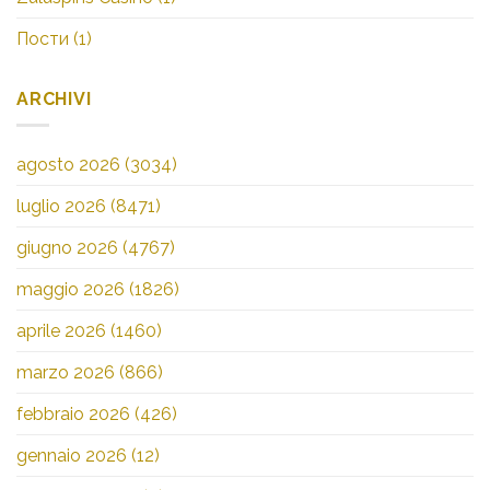
Пости
(1)
ARCHIVI
agosto 2026
(3034)
luglio 2026
(8471)
giugno 2026
(4767)
maggio 2026
(1826)
aprile 2026
(1460)
marzo 2026
(866)
febbraio 2026
(426)
gennaio 2026
(12)