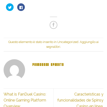
Fai
Fai
clic
clic
qui
per
per
condividere
condividere
su
su
Facebook
Twitter
(Si
(Si
apre
apre
in
in
una
una
nuova
nuova
finestra)
finestra)
Questo elemento è stato inserito in
Uncategorized
. Aggiungilo ai
segnalibri
.
FRANCESCO SPOSATO
What is FanDuel Casino:
Características y
Online Gaming Platform
funcionalidades de Spinsy
Overview
Casino en línea.