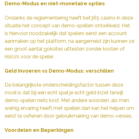
Demo-Modus en niet-monetaire opties
Ondanks de reglementering heeft bet365 casino in deze
situatie het concept van demo-spellen ontwikkeld. Het
is hiervoor noodzakelijk dat spelers eerst een account
aanmaken op het platform, na aangemeld zijn kunnen ze
een groot aantal goksites uittesten zonder kosten of
risico’s voor de speler.
Geld Invoeren vs Demo-Modus: verschillen
De belangrijkste onderscheidingsfactor tussen deze
modi is dat bij een echt spel je echt geld inzet terwijl
demo-spelen niets kost. Met andere woorden, als men
weinig ervaring heeft met spellen dan kan het helpen om
eerst te oefenen door gebruikmaking van demo-versies.
Voordelen en Beperkingen